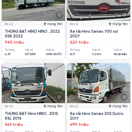
Xe cũ
Hưng Yên
Xe cũ
Hưng Yên
THÙNG BẠT HINO HINO , 2022
Xe tải Hino Series 700 xsl
XSK 2022
2007
940 triệu
520 triệu
Tải trọng
Hộp số
Xuất xứ
Tải trọng
Hộp số
Xuất xứ
6,4T
SỐ SÀN
HÀN QUỐC
8,7t
Cơ khí
Nhật Bản
Xe cũ
Hưng Yên
Xe cũ
Hưng Yên
THÙNG BẠT Hino HINO , 2015
Xe tải Hino Series 300 Dutro
XSL 2015
2017
565 triệu
690 triệu