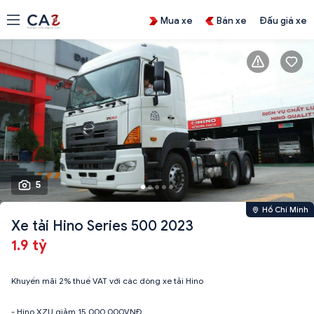
Mua xe
Bán xe
Đấu giá xe
5
Hồ Chí Minh
Xe tải Hino Series 500 2023
1.9 tỷ
Khuyến mãi 2% thuế VAT với các dòng xe tải Hino
- Hino XZU giảm 15.000.000VNĐ