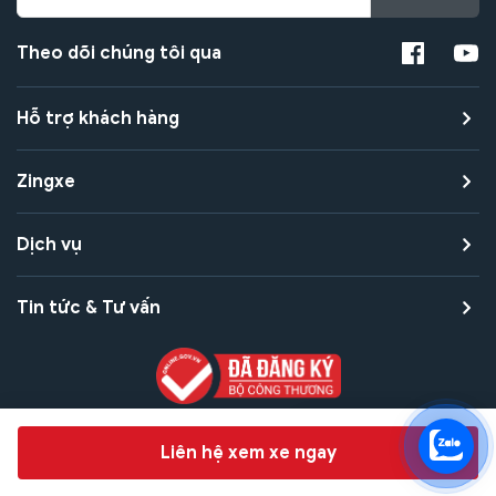
Theo dõi chúng tôi qua
Hỗ trợ khách hàng
Zingxe
Dịch vụ
Tin tức & Tư vấn
Copyright © 2021 Zingxe. All rights reserved
Chat hỗ trợ
Liên hệ xem xe ngay
Bảo mật thanh toán
Bảo mật quyền riêng tư
Điều khoản sử dụng
Bản quyền tác giả