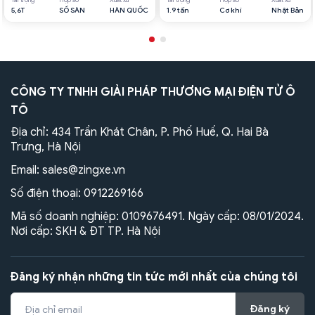
Tải trọng
Hộp số
Xuất xứ
Tải trọng
Hộp số
Xuất xứ
5,6T
SỐ SÀN
HÀN QUỐC
1.9 tấn
Cơ khí
Nhật Bản
CÔNG TY TNHH GIẢI PHÁP THƯƠNG MẠI ĐIỆN TỬ Ô
TÔ
Địa chỉ: 434 Trần Khát Chân, P. Phố Huế, Q. Hai Bà
Trưng, Hà Nội
Email:
sales@zingxe.vn
Số điện thoại:
0912269166
Mã số doanh nghiệp: 0109676491. Ngày cấp: 08/01/2024.
Nơi cấp: SKH & ĐT TP. Hà Nội
Đăng ký nhận những tin tức mới nhất của chúng tôi
Đăng ký