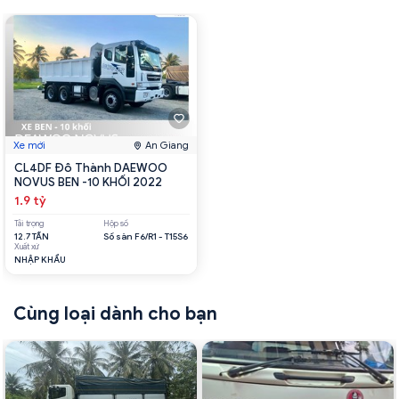
Xe mới
An Giang
CL4DF Đô Thành DAEWOO
NOVUS BEN -10 KHỐI 2022
1.9 tỷ
Tải trọng
Hộp số
12.7 TẤN
Số sàn F6/R1 - T15S6
Xuất xứ
NHẬP KHẨU
Cùng loại dành cho bạn