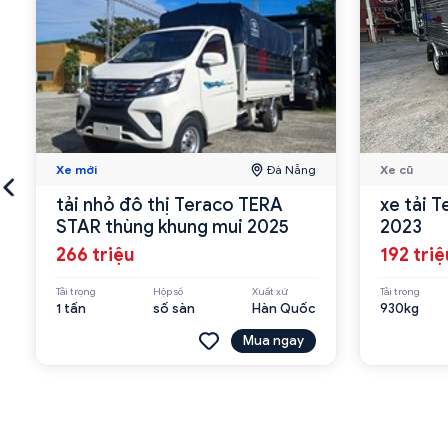
Xe mới
Đà Nẵng
Xe cũ
tải nhỏ đô thị Teraco TERA
xe tải 
STAR thùng khung mui 2025
2023
266 triệu
192 triệ
Tải trọng
Hộp số
Xuất xứ
Tải trọng
1 tấn
số sàn
Hàn Quốc
930kg
Mua ngay