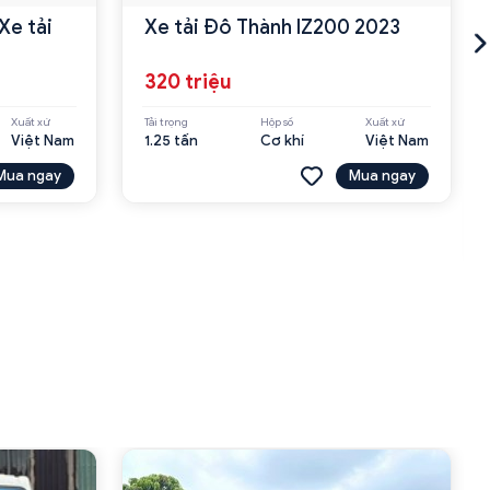
Xe tải
Xe tải Đô Thành IZ200 2023
320 triệu
Xuất xứ
Tải trọng
Hộp số
Xuất xứ
Việt Nam
1.25 tấn
Cơ khí
Việt Nam
Mua ngay
Mua ngay