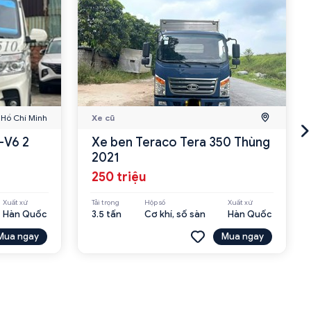
Hồ Chí Minh
Xe cũ
-V6 2
Xe ben Teraco Tera 350 Thùng
2021
250 triệu
Xuất xứ
Tải trọng
Hộp số
Xuất xứ
Hàn Quốc
3.5 tấn
Cơ khí, số sàn
Hàn Quốc
Mua ngay
Mua ngay