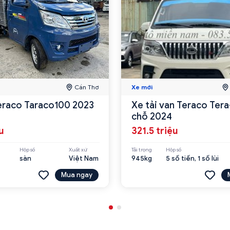
Cần Thơ
Xe mới
Teraco Taraco100 2023
Xe tải van Teraco Tera
chỗ 2024
u
321.5 triệu
Hộp số
Xuất xứ
Tải trọng
Hộp số
sàn
Việt Nam
945kg
5 số tiến, 1 số lùi
Mua ngay