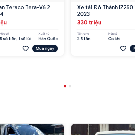
van Teraco Tera-V6 2
Xe tải Đô Thành IZ250 
24
2023
iệu
330 triệu
Hộp số
Xuất xứ
Tải trọng
Hộp số
5 số tiến, 1 số lùi
Hàn Quốc
2.5 tấn
Cơ khí
Mua ngay