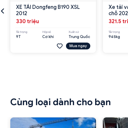
XE TẢI Dongfeng B190 XSL
Xe tải 
2012
chỗ 20
330 triệu
321.5 tr
Tải trọng
Hộp số
Xuất xứ
Tải trọng
9T
Cơ khí
Trung Quốc
945kg
Mua ngay
Cùng loại dành cho bạn