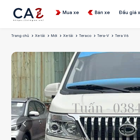
Mua xe
Bán xe
Đấu giá 
Trang chủ
Xe tải
Mới
Xe tải
Teraco
Tera-V
Tera V6