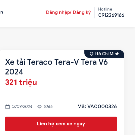
Hotline
ản
Đăng nhập/ Đăng ký
0912269166
Hồ Chí Minh
Xe tải Teraco Tera-V Tera V6
2024
321 triệu
Mã: VA0000326
12/09/2024
1066
Liên hệ xem xe ngay