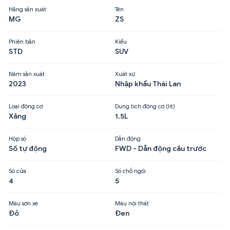
Hãng sản xuất
Tên
MG
ZS
Phiên bản
Kiểu
STD
SUV
Năm sản xuất
Xuất xứ
2023
Nhập khẩu Thái Lan
Loại động cơ
Dung tích động cơ (lít)
Xăng
1.5L
Hộp số
Dẫn động
Số tự động
FWD - Dẫn động cầu trước
Số cửa
Số chỗ ngồi
4
5
Màu sơn xe
Màu nội thất
Đỏ
Đen