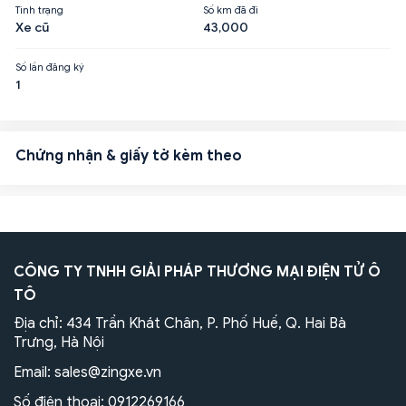
Tình trạng
Số km đã đi
Xe cũ
43,000
Số lần đăng ký
1
Chứng nhận & giấy tờ kèm theo
CÔNG TY TNHH GIẢI PHÁP THƯƠNG MẠI ĐIỆN TỬ Ô
TÔ
Địa chỉ: 434 Trần Khát Chân, P. Phố Huế, Q. Hai Bà
Trưng, Hà Nội
Email:
sales@zingxe.vn
Số điện thoại:
0912269166