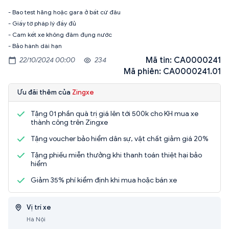
- Bao test hãng hoặc gara ở bất cứ đâu
- Giấy tờ pháp lý đầy đủ
- Cam kết xe không đâm đụng nước
- Bảo hành dài hạn
Mã tin: CA0000241
22/10/2024 00:00
234
Mã phiên: CA0000241.01
Ưu đãi thêm của
Zingxe
Tặng 01 phần quà trị giá lên tới 500k cho KH mua xe
thành công trên Zingxe
Tặng voucher bảo hiểm dân sự, vật chất giảm giá 20%
Tặng phiếu miễn thưởng khi thanh toán thiệt hại bảo
hiểm
Giảm 35% phí kiểm định khi mua hoặc bán xe
Vị trí xe
Hà Nội