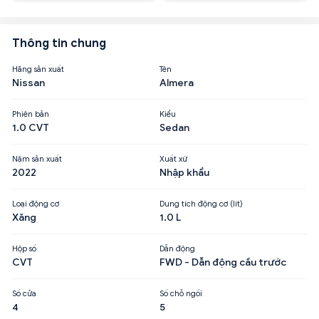
Thông tin chung
Hãng sản xuất
Tên
Nissan
Almera
Phiên bản
Kiểu
1.0 CVT
Sedan
Năm sản xuất
Xuất xứ
2022
Nhập khẩu
Loại động cơ
Dung tích động cơ (lít)
Xăng
1.0 L
Hộp số
Dẫn động
CVT
FWD - Dẫn động cầu trước
Số cửa
Số chỗ ngồi
4
5