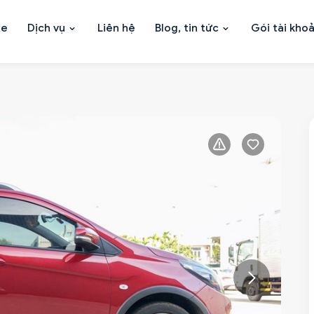
xe
Dịch vụ
Liên hệ
Blog, tin tức
Gói tài kho