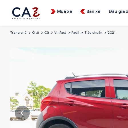
Mua xe
Bán xe
Đấu giá 
Trang chủ
Ô tô
Cũ
VinFast
Fadil
Tiêu chuẩn
2021