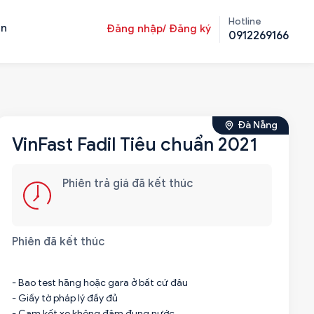
Hotline
ản
Đăng nhập/ Đăng ký
0912269166
Đà Nẵng
VinFast Fadil Tiêu chuẩn 2021
Phiên trả giá đã kết thúc
Phiên đã kết thúc
- Bao test hãng hoặc gara ở bất cứ đâu
- Giấy tờ pháp lý đầy đủ
- Cam kết xe không đâm đụng nước