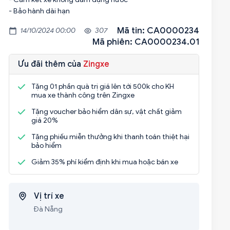
- Bảo hành dài hạn
Mã tin: CA0000234
14/10/2024 00:00
307
Mã phiên: CA0000234.01
Ưu đãi thêm của
Zingxe
Tặng 01 phần quà trị giá lên tới 500k cho KH
mua xe thành công trên Zingxe
Tặng voucher bảo hiểm dân sự, vật chất giảm
giá 20%
Tặng phiếu miễn thưởng khi thanh toán thiệt hại
bảo hiểm
Giảm 35% phí kiểm định khi mua hoặc bán xe
Vị trí xe
Đà Nẵng