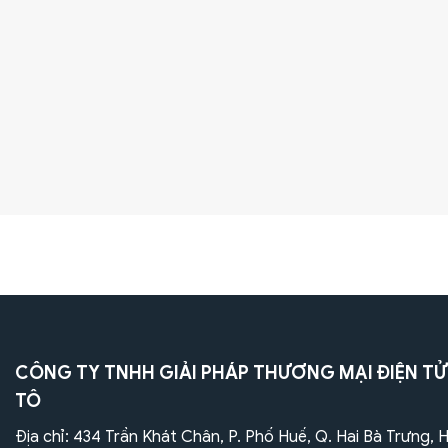
CÔNG TY TNHH GIẢI PHÁP THƯƠNG MẠI ĐIỆN TỬ
TÔ
Địa chỉ: 434 Trần Khát Chân, P. Phố Huế, Q. Hai Bà Trưng, 