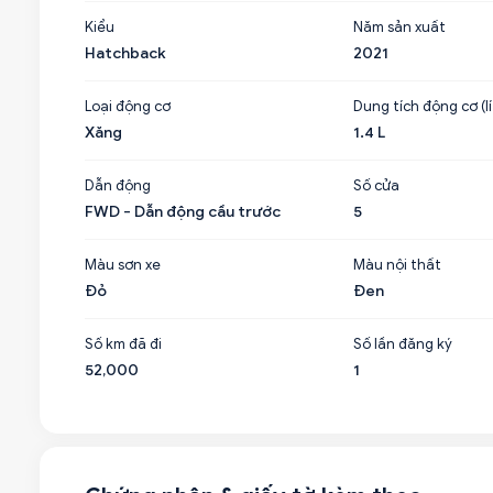
Kiểu
Năm sản xuất
Hatchback
2021
Loại động cơ
Dung tích động cơ (lí
Xăng
1.4 L
Dẫn động
Số cửa
FWD - Dẫn động cầu trước
5
Màu sơn xe
Màu nội thất
Đỏ
Đen
Số km đã đi
Số lần đăng ký
52,000
1