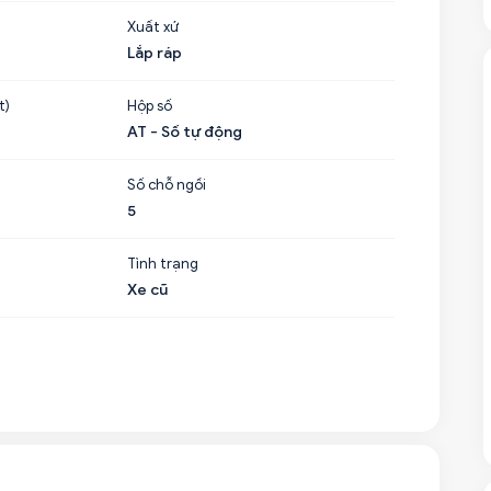
Xuất xứ
Lắp ráp
t)
Hộp số
AT - Số tự động
Số chỗ ngồi
5
Tình trạng
Xe cũ