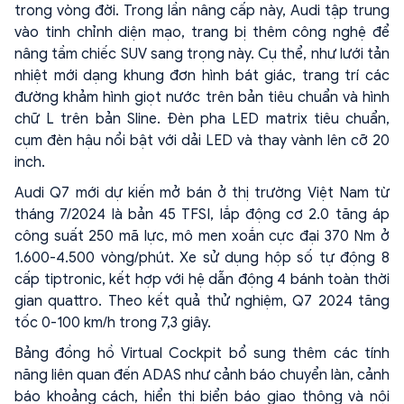
trong vòng đời. Trong lần nâng cấp này, Audi tập trung
vào tinh chỉnh diện mạo, trang bị thêm công nghệ để
nâng tầm chiếc SUV sang trọng này. Cụ thể, như lưới tản
nhiệt mới dạng khung đơn hình bát giác, trang trí các
đường khảm hình giọt nước trên bản tiêu chuẩn và hình
chữ L trên bản Sline. Đèn pha LED matrix tiêu chuẩn,
cụm đèn hậu nổi bật với dải LED và thay vành lên cỡ 20
inch.
Audi Q7 mới dự kiến mở bán ở thị trường Việt Nam từ
tháng 7/2024 là bản 45 TFSI, lắp động cơ 2.0 tăng áp
công suất 250 mã lực, mô men xoắn cực đại 370 Nm ở
1.600-4.500 vòng/phút. Xe sử dụng hộp số tự động 8
cấp tiptronic, kết hợp với hệ dẫn động 4 bánh toàn thời
gian quattro. Theo kết quả thử nghiệm, Q7 2024 tăng
tốc 0-100 km/h trong 7,3 giây.
Bảng đồng hồ Virtual Cockpit bổ sung thêm các tính
năng liên quan đến ADAS như cảnh báo chuyển làn, cảnh
báo khoảng cách, hiển thị biển báo giao thông và nội