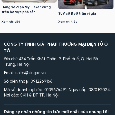
Hãng xe điện Mỹ Fisker đứng
trên bờ vực phá sản
SUV cỡ B vỡ trận vì giá
Xem chi tiết
Xem chi tiết
CÔNG TY TNHH GIẢI PHÁP THƯƠNG MẠI ĐIỆN TỬ Ô
TÔ
Địa chỉ: 434 Trần Khát Chân, P. Phố Huế, Q. Hai Bà
Trưng, Hà Nội
Email:
sales@zingxe.vn
Số điện thoại:
0912269166
Mã số doanh nghiệp: 0109676491. Ngày cấp: 08/01/2024.
Nơi cấp: SKH & ĐT TP. Hà Nội
Đăng ký nhận những tin tức mới nhất của chúng tôi