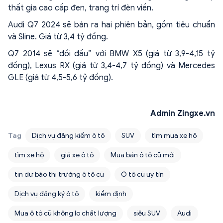
thất gia cao cấp đen, trang trí đèn viền.
Audi Q7 2024 sẽ bán ra hai phiên bản, gồm tiêu chuẩn
và Sline. Giá từ 3,4 tỷ đồng.
Q7 2014 sẽ “đối đầu” với BMW X5 (giá từ 3,9-4,15 tỷ
đồng), Lexus RX (giá từ 3,4-4,7 tỷ đồng) và Mercedes
GLE (giá từ 4,5-5,6 tỷ đồng).
Admin Zingxe.vn
Tag
Dịch vụ đăng kiểm ô tô
SUV
tìm mua xe hộ
tìm xe hộ
giá xe ô tô
Mua bán ô tô cũ mới
tin dự báo thị trường ô tô cũ
Ô tô cũ uy tín
Dịch vụ đăng ký ô tô
kiểm định
Mua ô tô cũ không lo chất lượng
siêu SUV
Audi