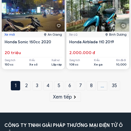
Xe mới
An Giang
Xe cũ
Bình Dương
Honda Sonic 150cc 2020
Honda Airblade 110 2019
20 triệu
2.000.000 đ
Dung tích
Kiểu
Xuất xứ
Dung tích
Kiểu
Km đã đi
150 cc
Xe số
Lắp ráp
108 cc
Xe ga
10,000
1
2
3
4
5
6
7
8
35
...
Xem tiếp
CÔNG TY TNHH GIẢI PHÁP THƯƠNG MẠI ĐIỆN TỬ Ô