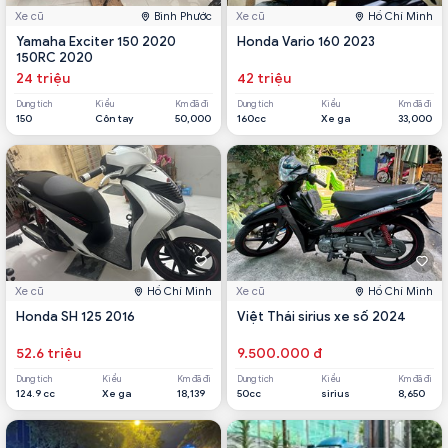
Xe cũ
Bình Phước
Xe cũ
Hồ Chí Minh
Yamaha Exciter 150 2020
Honda Vario 160 2023
150RC 2020
24 triệu
42 triệu
Dung tích
Kiểu
Km đã đi
Dung tích
Kiểu
Km đã đi
150
Côn tay
50,000
160cc
Xe ga
33,000
Xe cũ
Hồ Chí Minh
Xe cũ
Hồ Chí Minh
Honda SH 125 2016
Việt Thái sirius xe số 2024
52.6 triệu
9.500.000 đ
Dung tích
Kiểu
Km đã đi
Dung tích
Kiểu
Km đã đi
124.9 cc
Xe ga
18,139
50cc
sirius
8,650