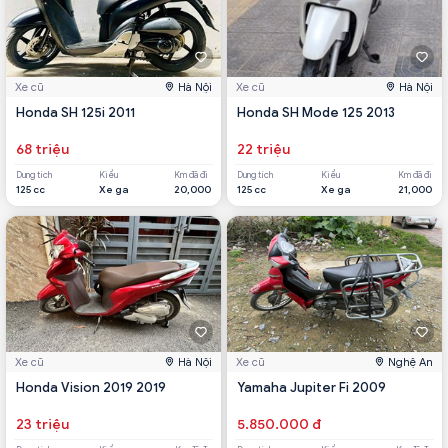
Xe cũ
Hà Nội
Xe cũ
Hà Nội
Honda SH 125i 2011
Honda SH Mode 125 2013
68 triệu
22 triệu
Dung tích
Kiểu
Km đã đi
Dung tích
Kiểu
Km đã đi
125 cc
Xe ga
20,000
125 cc
Xe ga
21,000
Xe cũ
Hà Nội
Xe cũ
Nghệ An
Honda Vision 2019 2019
Yamaha Jupiter Fi 2009
23 triệu
5.850.000 đ