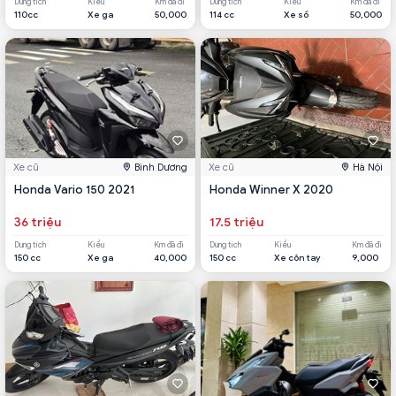
Dung tích
Kiểu
Km đã đi
Dung tích
Kiểu
Km đã đi
110cc
Xe ga
50,000
114 cc
Xe số
50,000
Xe cũ
Bình Dương
Xe cũ
Hà Nội
Honda Vario 150 2021
Honda Winner X 2020
36 triệu
17.5 triệu
Dung tích
Kiểu
Km đã đi
Dung tích
Kiểu
Km đã đi
150 cc
Xe ga
40,000
150 cc
Xe côn tay
9,000