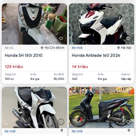
Xe cũ
Hồ Chí Minh
Xe mới
Hà Nội
Honda SH 150i 2010
Honda Airblade 160 2026
125 triệu
14 triệu
Dung tích
Kiểu
Km đã đi
Dung tích
Kiểu
Xuất xứ
150 cc
Xe ga
55,000
160
Xe ga
lắp ráp
Xe mới
Xe mới