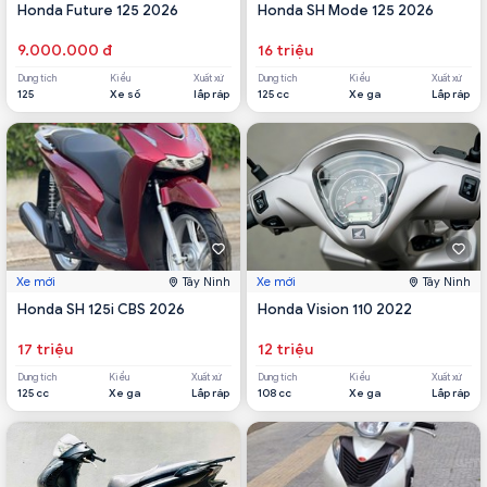
Honda Future 125 2026
Honda SH Mode 125 2026
9.000.000 đ
16 triệu
Dung tích
Kiểu
Xuất xứ
Dung tích
Kiểu
Xuất xứ
125
Xe số
lắp ráp
125 cc
Xe ga
Lắp ráp
Xe mới
Tây Ninh
Xe mới
Tây Ninh
Honda SH 125i CBS 2026
Honda Vision 110 2022
17 triệu
12 triệu
Dung tích
Kiểu
Xuất xứ
Dung tích
Kiểu
Xuất xứ
125 cc
Xe ga
Lắp ráp
108 cc
Xe ga
Lắp ráp