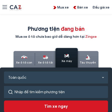
Mua xe
Bán xe
Đấu giá xe
Phương tiện
đang bán
Mua xe ô tô chưa bao giờ dễ dàng hơn tại
Zingxe
Xe máy
Xe ô tô con
Xe ô tô tải
Tàu thuyền
Toàn quốc
Tìm xe ngay