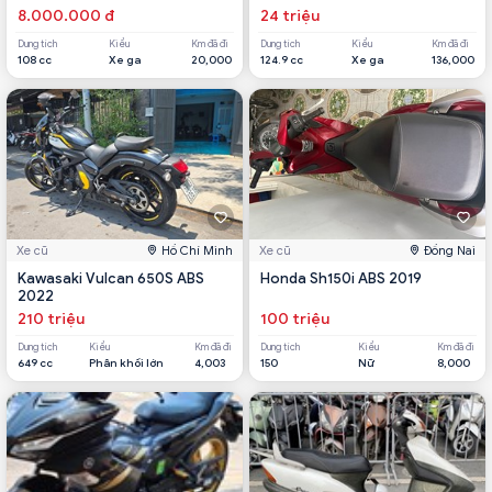
8.000.000 đ
24 triệu
Dung tích
Kiểu
Km đã đi
Dung tích
Kiểu
Km đã đi
108 cc
Xe ga
20,000
124.9 cc
Xe ga
136,000
Xe cũ
Hồ Chí Minh
Xe cũ
Đồng Nai
Kawasaki Vulcan 650S ABS
Honda Sh150i ABS 2019
2022
210 triệu
100 triệu
Dung tích
Kiểu
Km đã đi
Dung tích
Kiểu
Km đã đi
649 cc
Phân khối lớn
4,003
150
Nữ
8,000