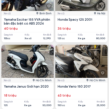
Xe cũ
Bình Định
Xe cũ
Hà Nội
Yamaha Exciter 155 VVA phiên
Honda Spacy 125 2001
bản đặc biệt có ABS 2024
40 triệu
35 triệu
Dung tích
Kiểu
Km đã đi
Dung tích
Kiểu
Km đã đi
155cc
Xe số
12,390
125 cc
Xe ga
80,000
Xe cũ
Hồ Chí Minh
Xe cũ
Hồ Chí Minh
Yamaha Janus Giới hạn 2020
Honda Vario 150 2017
18 triệu
63 triệu
Dung tích
Kiểu
Km đã đi
Dung tích
Kiểu
Km đã đi
125
Xe ga
50,000
150 cc
Xe ga
25,000