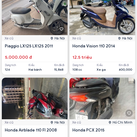
Xe cũ
Hà Nội
Xe cũ
Hà Nội
Piaggio LX125 LX125 2011
Honda Vision 110 2014
5.000.000 đ
12.5 triệu
Dung tích
Kiểu
Km đã đi
Dung tích
Kiểu
Km đã đi
124
Hai bánh
15,868
108 cc
Xe ga
400,000
Xe cũ
Hà Nội
Xe cũ
Hồ Chí Minh
Honda Airblade 110 FI 2008
Honda PCX 2015