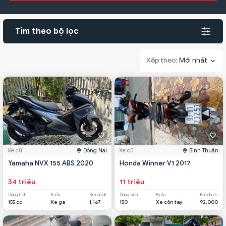
Tìm theo bộ lọc
Mới nhất
Xe cũ
Đồng Nai
Xe cũ
Bình Thuận
Yamaha NVX 155 ABS 2020
Honda Winner V1 2017
34 triệu
11 triệu
Dung tích
Kiểu
Km đã đi
Dung tích
Kiểu
Km đã đi
155 cc
Xe ga
1,167
150
Xe côn tay
92,000