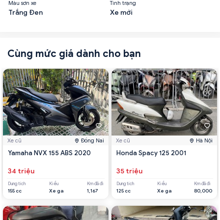
Màu sơn xe
Tình trạng
Trắng Đen
Xe mới
Cùng mức giá dành cho bạn
Xe cũ
Đồng Nai
Xe cũ
Hà Nội
Yamaha NVX 155 ABS 2020
Honda Spacy 125 2001
34 triệu
35 triệu
Dung tích
Kiểu
Km đã đi
Dung tích
Kiểu
Km đã đi
155 cc
Xe ga
1,167
125 cc
Xe ga
80,000