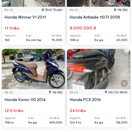
Xe cũ
Bình Thuận
Xe cũ
Hà Nội
Honda Winner V1 2017
Honda Airblade 110 FI 2008
11 triệu
8.000.000 đ
Dung tích
Kiểu
Km đã đi
Dung tích
Kiểu
Km đã đi
150
Xe côn tay
92,000
108 cc
Xe ga
20,000
Xe cũ
Hà Nội
Xe cũ
Hồ Chí Minh
Honda Vision 110 2014
Honda PCX 2015
12.5 triệu
24 triệu
Dung tích
Kiểu
Km đã đi
Dung tích
Kiểu
Km đã đi
108 cc
Xe ga
400,000
124.9 cc
Xe ga
136,000