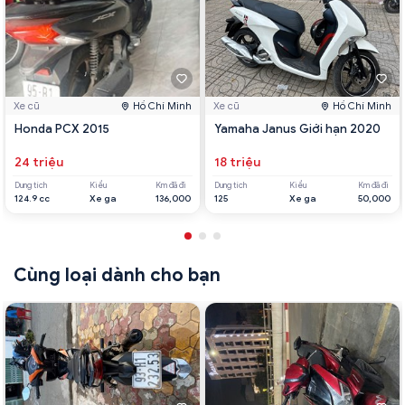
Xe cũ
Hồ Chí Minh
Xe cũ
Hồ Chí Minh
Honda PCX 2015
Yamaha Janus Giới hạn 2020
24 triệu
18 triệu
Dung tích
Kiểu
Km đã đi
Dung tích
Kiểu
Km đã đi
124.9 cc
Xe ga
136,000
125
Xe ga
50,000
Cùng loại dành cho bạn