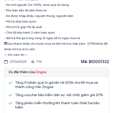
- Xe mới nguyên Zin 100%, chưa qua sử dụng.
- Phụ kiện đầy đủ kèm theo xe
- Xe được nhập khẩu, nguyên thùng, nguyên kiện
- Hỗ trợ ship toàn quốc
- Hỗ trợ trả góp 0% lãi suất
- Chế độ bảo hành 2 năm toàn quốc
- đổi trả thả ga trong vòng 15 ngày kể từ ngày mua xe.
🔜Quý khách thiện chí muốn mua xe liên hệ trực tiếp Zalo : 077453646 để
được hỗ trợ và tư vấn!
—-Xin cám ơn—-
Mã: BI0001332
21/04/2025
976
Ưu đãi thêm của
Zingxe
Tặng 01 phần quà trị giá lên tới 500k cho KH mua xe
thành công trên Zingxe
Tặng voucher bảo hiểm dân sự, vật chất giảm giá 20%
Tặng phiếu miễn thưởng khi thanh toán thiệt hại bảo
hiểm