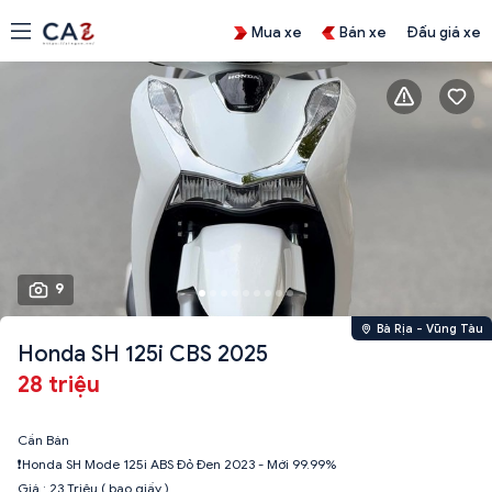
Mua xe
Bán xe
Đấu giá xe
9
Bà Rịa - Vũng Tàu
Honda SH 125i CBS 2025
28 triệu
Cần Bán
❗️Honda SH Mode 125i ABS Đỏ Đen 2023 - Mới 99.99%
Giá : 23 Triệu ( bao giấy )