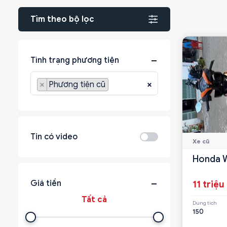
Tìm theo bộ lọc
Tình trạng phương tiện
×
Phương tiện cũ
×
Tin có video
Xe cũ
Honda W
Giá tiền
11 triệu
Dung tích
150