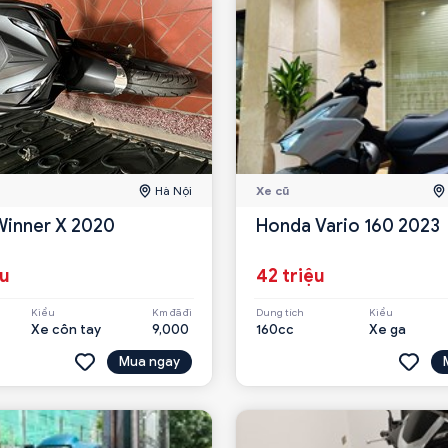
Hà Nội
Xe cũ
inner X 2020
Honda Vario 160 2023
ệu
42 triệu
Kiểu
Km đã đi
Dung tích
Kiểu
Xe côn tay
9,000
160cc
Xe ga
Mua ngay