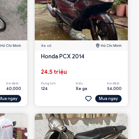
Hồ Chí Minh
Xe cũ
Hồ Chí Minh
Honda PCX 2014
24.5 triệu
Km đã đi
Dung tích
Kiểu
Km đã đi
40,000
124
Xe ga
54,000
Mua ngay
Mua ngay