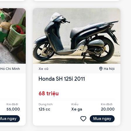
Hồ Chí Minh
Xe cũ
Hà Nội
Honda SH 125i 2011
68 triệu
Km đã đi
Dung tích
Kiểu
Km đã đi
55,000
125 cc
Xe ga
20,000
Mua ngay
Mua ngay