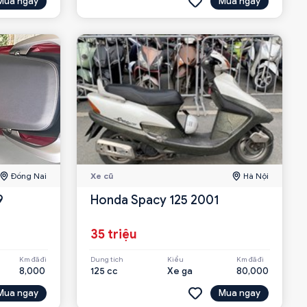
Mua ngay
Mua ngay
Đồng Nai
Xe cũ
Hà Nội
9
Honda Spacy 125 2001
35 triệu
Km đã đi
Dung tích
Kiểu
Km đã đi
8,000
125 cc
Xe ga
80,000
Mua ngay
Mua ngay