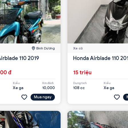
Bình Dương
Xe cũ
irblade 110 2019
Honda Airblade 110 20
000 đ
15 triệu
Kiểu
Km đã đi
Dung tích
Kiểu
Xe ga
10,000
108 cc
Xe ga
Mua ngay