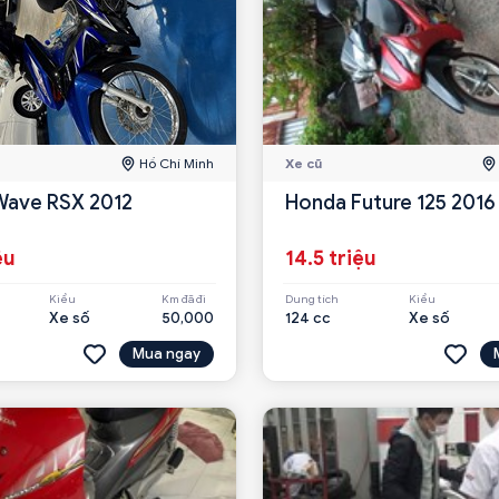
Hồ Chí Minh
Xe cũ
Wave RSX 2012
Honda Future 125 2016
ệu
14.5 triệu
Kiểu
Km đã đi
Dung tích
Kiểu
Xe số
50,000
124 cc
Xe số
Mua ngay