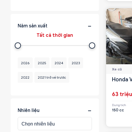
Năm sản xuất
2026
2025
2024
2023
Xe cũ
2022
2021 trở về trước
Honda V
63 triệ
Dung tích
150 cc
Nhiên liệu