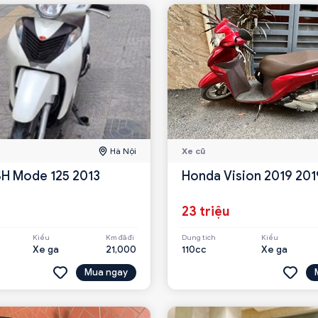
Hà Nội
Xe cũ
H Mode 125 2013
Honda Vision 2019 201
23 triệu
Kiểu
Km đã đi
Dung tích
Kiểu
Xe ga
21,000
110cc
Xe ga
Mua ngay