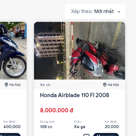
Mới nhất
Hà Nội
Xe cũ
Hà Nội
Honda Airblade 110 FI 2008
8.000.000 đ
Km đã đi
Dung tích
Kiểu
Km đã đi
400,000
108 cc
Xe ga
20,000