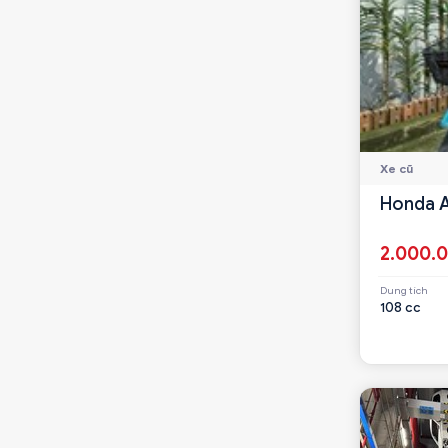
Xe cũ
Honda A
2.000.
Dung tích
108 cc