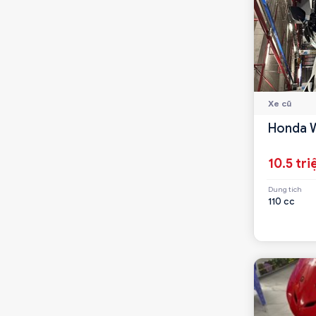
Xe cũ
Honda 
10.5 tri
Dung tích
110 cc