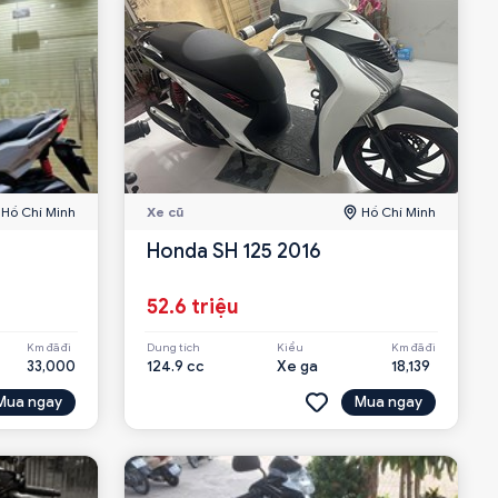
Hồ Chí Minh
Xe cũ
Hồ Chí Minh
Honda SH 125 2016
52.6 triệu
Km đã đi
Dung tích
Kiểu
Km đã đi
33,000
124.9 cc
Xe ga
18,139
Mua ngay
Mua ngay