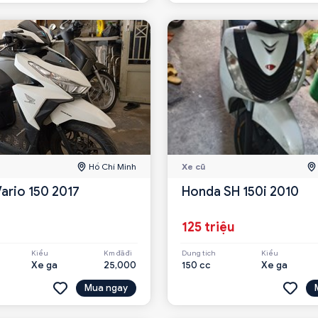
Hồ Chí Minh
Xe cũ
ario 150 2017
Honda SH 150i 2010
u
125 triệu
Kiểu
Km đã đi
Dung tích
Kiểu
Xe ga
25,000
150 cc
Xe ga
Mua ngay