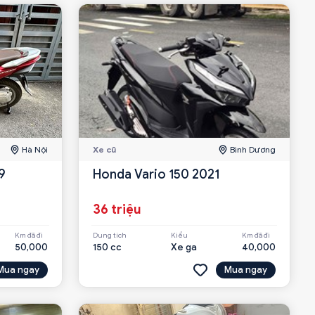
Hà Nội
Xe cũ
Bình Dương
9
Honda Vario 150 2021
36 triệu
Km đã đi
Dung tích
Kiểu
Km đã đi
50,000
150 cc
Xe ga
40,000
Mua ngay
Mua ngay