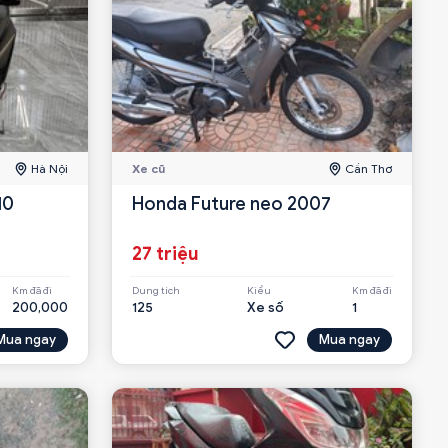
Hà Nội
Xe cũ
Cần Thơ
10
Honda Future neo 2007
27 triệu
Km đã đi
Dung tích
Kiểu
Km đã đi
200,000
125
Xe số
1
Mua ngay
Mua ngay