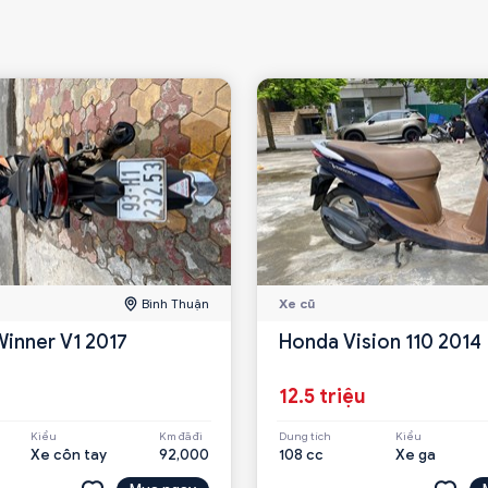
Bình Thuận
Xe cũ
inner V1 2017
Honda Vision 110 2014
12.5 triệu
Kiểu
Km đã đi
Dung tích
Kiểu
Xe côn tay
92,000
108 cc
Xe ga