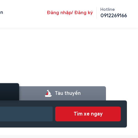
Hotline
ản
Đăng nhập/ Đăng ký
0912269166
Tàu thuyền
Tìm xe ngay