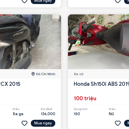
Mua ngay
Hồ Chí Minh
Xe cũ
PCX 2015
Honda Sh150i ABS 201
u
100 triệu
Kiểu
Km đã đi
Dung tích
Kiểu
Xe ga
136,000
150
Nữ
Mua ngay