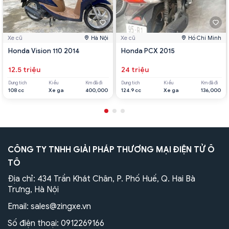
Xe cũ
Hà Nội
Xe cũ
Hồ Chí Minh
Honda Vision 110 2014
Honda PCX 2015
12.5 triệu
24 triệu
Dung tích
Kiểu
Km đã đi
Dung tích
Kiểu
Km đã đi
108 cc
Xe ga
400,000
124.9 cc
Xe ga
136,000
CÔNG TY TNHH GIẢI PHÁP THƯƠNG MẠI ĐIỆN TỬ Ô
TÔ
Địa chỉ: 434 Trần Khát Chân, P. Phố Huế, Q. Hai Bà
Trưng, Hà Nội
Email:
sales@zingxe.vn
Số điện thoại:
0912269166