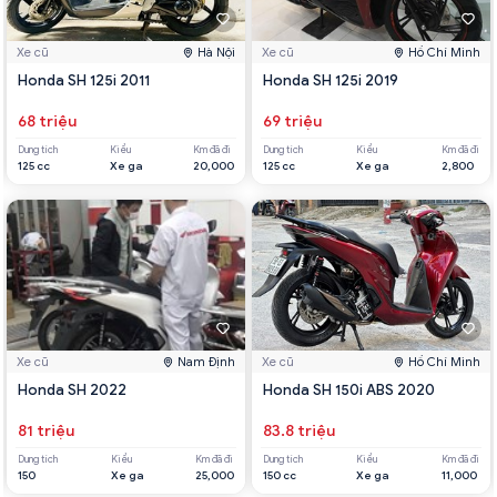
Xe cũ
Hà Nội
Xe cũ
Hồ Chí Minh
Honda SH 125i 2011
Honda SH 125i 2019
68 triệu
69 triệu
Dung tích
Kiểu
Km đã đi
Dung tích
Kiểu
Km đã đi
125 cc
Xe ga
20,000
125 cc
Xe ga
2,800
Xe cũ
Nam Định
Xe cũ
Hồ Chí Minh
Honda SH 2022
Honda SH 150i ABS 2020
81 triệu
83.8 triệu
Dung tích
Kiểu
Km đã đi
Dung tích
Kiểu
Km đã đi
150
Xe ga
25,000
150 cc
Xe ga
11,000