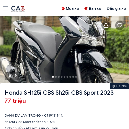
Mua xe
Bán xe
Đấu giá xe
9
Hà Nội
Honda SH125i CBS Sh25i CBS Sport 2023
77 triệu
DANH DỰ LÀM TRỌNG - 0919131941.
SH125I CBS Sport thể thao 2023.
Odo chuẩn 2400km. Giá 77 Triệu.