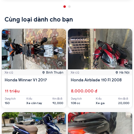
Cùng loại dành cho bạn
Xe cũ
Bình Thuận
Xe cũ
Hà Nội
Honda Winner V1 2017
Honda Airblade 110 FI 2008
11 triệu
8.000.000 đ
Dung tích
Kiểu
Km đã đi
Dung tích
Kiểu
Km đã đi
150
Xe côn tay
92,000
108 cc
Xe ga
20,000