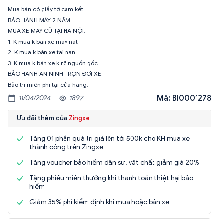
Mua bán có giấy tờ cam kết.
BẢO HÀNH MÁY 2 NĂM.
MUA XE MÁY CŨ TẠI HÀ NỘI.
1. K mua k bán xe máy nát
2. K mua k bán xe tai nạn
3. K mua k bán xe k rõ nguồn gốc
BẢO HÀNH AN NINH TRỌN ĐỜI XE.
Bảo trì miễn phí tại cửa hàng.
Mã: BI0001278
11/04/2024
1897
Ưu đãi thêm của
Zingxe
Tặng 01 phần quà trị giá lên tới 500k cho KH mua xe
thành công trên Zingxe
Tặng voucher bảo hiểm dân sự, vật chất giảm giá 20%
Tặng phiếu miễn thưởng khi thanh toán thiệt hại bảo
hiểm
Giảm 35% phí kiểm định khi mua hoặc bán xe