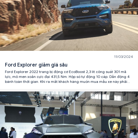
11/03/2024
Ford Explorer giảm giá sâu
Ford Explorer 2022 trang bị động cơ EcoBoost 2,3 lít công suất 301 mã
lực, mô men xoắn cực đại 431,5 Nm. Hộp số tự động 10 cấp. Dẫn động 4
bánh toàn thời gian. Khi ra mắt khách hàng muốn mua mẫu xe này phải
“kèm lạc” từ chục triệu đồng.