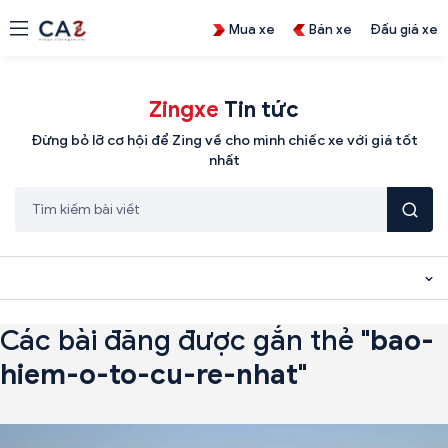
Mua xe
Bán xe
Đấu giá xe
Zingxe
Tin tức
Đừng bỏ lỡ cơ hội để Zing về cho mình chiếc xe với giá tốt
nhất
Các bài đăng được gắn thẻ "
bao-
hiem-o-to-cu-re-nhat
"