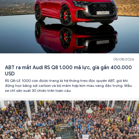
05/08/2026
ABT ra mắt Audi RS Q8 1.000 mã lực, giá gần 400.000
USD
RS Q8-LE 1000 còn được trang bị hệ thống treo độc quyền ABT, gói khí
động học bằng sợi carbon và bộ mâm hợp kim màu vàng đặc trưng. Mẫu
xe chỉ sản xuất 30 chiếc trên toàn cầu.