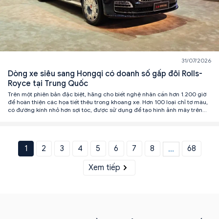
31/07/2026
Dòng xe siêu sang Hongqi có doanh số gấp đôi Rolls-
Royce tại Trung Quốc
Trên một phiên bản đặc biệt, hãng cho biết nghệ nhân cần hơn 1.200 giờ
để hoàn thiện các họa tiết thêu trong khoang xe. Hơn 100 loại chỉ tơ màu,
có đường kính nhỏ hơn sợi tóc, được sử dụng để tạo hình ảnh mây trên
trần xe.
1
2
3
4
5
6
7
8
68
...
Xem tiếp