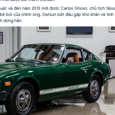
xuất và đến năm 2013 mới được Carlos Ghosn, chủ tịch Niss
vụ bê bối của chính ông, Datsun bắt đầu gặp khó khăn và tình
nh dừng hẳn.