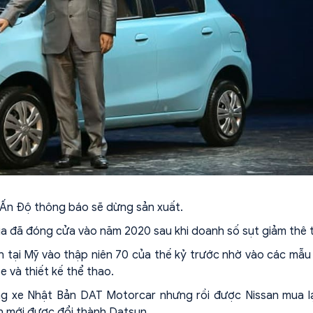
Ấn Độ thông báo sẽ dừng sản xuất.
ia đã đóng cửa vào năm 2020 sau khi doanh số sụt giảm thê 
 tại Mỹ vào thập niên 70 của thế kỷ trước nhờ vào các mẫ
 và thiết kế thể thao.
ng xe Nhật Bản DAT Motorcar nhưng rồi được Nissan mua l
on mới được đổi thành Datsun.