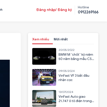
Hotline
ản
Đăng nhập/ Đăng ký
0912269166
Xem nhiều
Mới nhất
20/05/2022
BMW M “chốt” kỷ niệm
50 năm bằng mẫu CSL
2023
09/05/2024
VinFast VF 3 bắt đầu
nhận cọc
13/07/2024
VinFast Auto giao
21.747 ô tô điện trong
6 tháng đầu năm