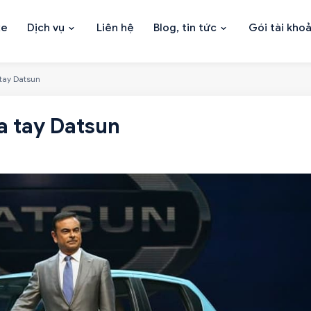
xe
Dịch vụ
Liên hệ
Blog, tin tức
Gói tài kho
tay Datsun
a tay Datsun