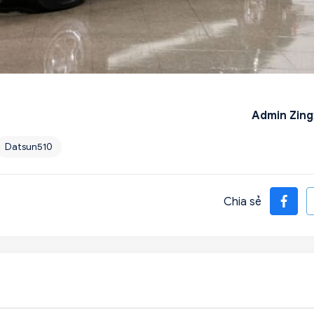
Admin Zing
Datsun510
Chia sẻ