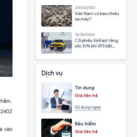
20/06/2022
Việt Nam có bao nhiêu
xe máy?
15/05/2024
Cổ phiếu VinFast tăng
sốc 51% khi VF3 bắt
đầu nhận cọc
Dịch vụ
Tín dụng
Giá liên hệ
thảm.
Sử dụng ngay
u 240Z
Bảo hiểm
ại vào
Giá liên hệ