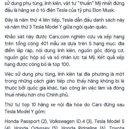
sử dụng phụ tùng, linh kiện, vật tư “thuần” Mỹ nhất đứng
đầu là hãng xe ô tô điện Tesla của tỷ phú Elon Musk.
Đây là năm thứ 4 liên tiếp, Tesla dẫn đầu danh sách này
và năm thứ 3 Tesla Model Y giữa ngôi quán quân.
Khảo sát này được Cars.com nghiên cứu và xếp hạng
trên tổng cộng 401 mẫu xe dựa trên 5 hạng mục: địa
điểm lắp ráp, nội dung linh kiện, nguồn gốc động cơ,
nguồn gốc hộp số và số nhân lực tại Mỹ. Kết quả xếp
hạng được công bố là top 100.
Việc sử dụng phụ tùng, linh kiện tại địa phương là một
trong những cách gián tiếp cho thấy hãng không bị lệ
thuộc bởi quốc gia khác, tạo công ăn việc làm và đóng
thuế nhiều hơn cho Chính phủ.
Thứ tự top 10 hãng xe nội địa hóa do Cars đứng sau
Tesla Model Y gồm:
Honda Passport (2), Volkswagen ID.4 (3), Tesla Model S
(4), Honda Odyssey (5), Honda Ridgeline (6), Toyota