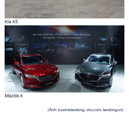
Kia K5
Mazda 6
(Ảnh: tuoitrelaodong, oto.com, laodong.vn)