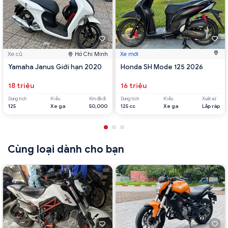
Xe cũ
Hồ Chí Minh
Xe mới
Yamaha Janus Giới hạn 2020
Honda SH Mode 125 2026
18 triệu
16 triệu
Dung tích
Kiểu
Km đã đi
Dung tích
Kiểu
Xuất xứ
125
Xe ga
50,000
125 cc
Xe ga
Lắp ráp
Cùng loại dành cho bạn