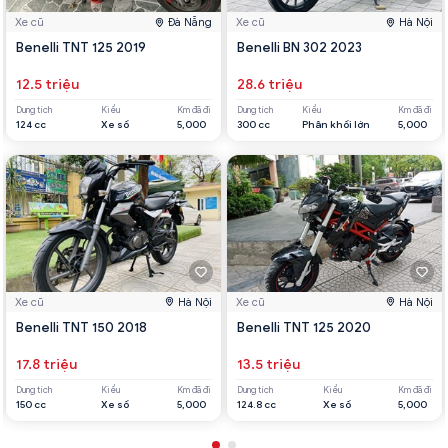
Xe cũ
Đà Nẵng
Xe cũ
Hà Nội
Benelli TNT 125 2019
Benelli BN 302 2023
12.5 triệu
28.6 triệu
Dung tích
Kiểu
Km đã đi
Dung tích
Kiểu
Km đã đi
124 cc
Xe số
5,000
300 cc
Phân khối lớn
5,000
Xe cũ
Hà Nội
Xe cũ
Hà Nội
Benelli TNT 150 2018
Benelli TNT 125 2020
17.8 triệu
13.5 triệu
Dung tích
Kiểu
Km đã đi
Dung tích
Kiểu
Km đã đi
150 cc
Xe số
5,000
124.8 cc
Xe số
5,000