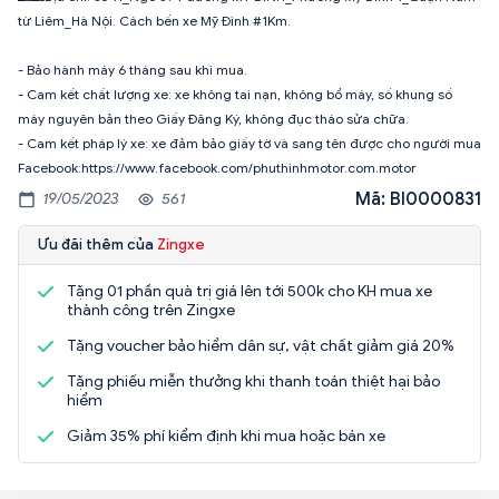
từ Liêm_Hà Nội. Cách bến xe Mỹ Đình #1Km.
- Bảo hành máy 6 tháng sau khi mua.
- Cam kết chất lượng xe: xe không tai nạn, không bổ máy, số khung số
máy nguyên bản theo Giấy Đăng Ký, không đục tháo sửa chữa.
- Cam kết pháp lý xe: xe đảm bảo giấy tờ và sang tên được cho người mua
Facebook:https://www.facebook.com/phuthinhmotor.com.motor
Mã: BI0000831
19/05/2023
561
Ưu đãi thêm của
Zingxe
Tặng 01 phần quà trị giá lên tới 500k cho KH mua xe
thành công trên Zingxe
Tặng voucher bảo hiểm dân sự, vật chất giảm giá 20%
Tặng phiếu miễn thưởng khi thanh toán thiệt hại bảo
hiểm
Giảm 35% phí kiểm định khi mua hoặc bán xe