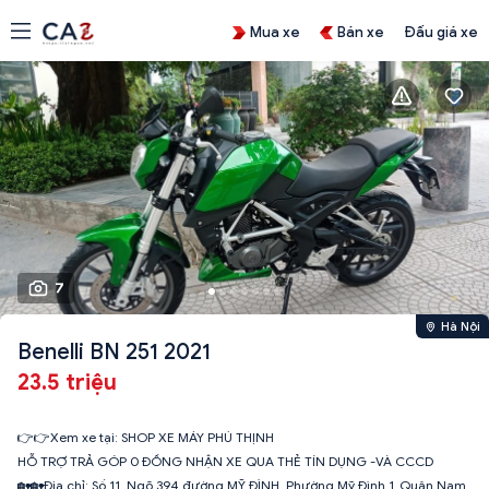
Mua xe
Bán xe
Đấu giá xe
7
Hà Nội
Benelli BN 251 2021
23.5 triệu
👉👉Xem xe tại: SHOP XE MÁY PHÚ THỊNH
HỖ TRỢ TRẢ GÓP 0 ĐỒNG NHẬN XE QUA THẺ TÍN DỤNG -VÀ CCCD
🏡🏡Địa chỉ: Số 11_Ngõ 394 đường MỸ ĐÌNH_Phường Mỹ Đình 1_Quận Nam