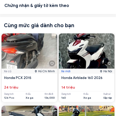
Chứng nhận & giấy tờ kèm theo
Cùng mức giá dành cho bạn
Xe cũ
Hồ Chí Minh
Xe mới
Hà Nội
Honda PCX 2015
Honda Airblade 160 2026
24 triệu
14 triệu
Dung tích
Kiểu
Km đã đi
Dung tích
Kiểu
Xuất xứ
124.9 cc
Xe ga
136,000
160
Xe ga
lắp ráp