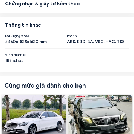
Chứng nhận & giấy tờ kèm theo
Thông tin khác
Dài x rộng x cao
Phanh
4460x1825x1620 mm
ABS. EBD. BA. VSC. HAC. TSS
Vành mâm xe
18 inches
Cùng mức giá dành cho bạn