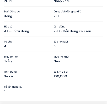
2021
Nhập khẩu
Loại động cơ
Dung tích động cơ (lít)
Xăng
2.0 L
Hộp số
Dẫn động
AT - Số tự động
RFD - Dẫn động cầu sau
Số cửa
Số chỗ ngồi
4
5
Màu sơn xe
Màu nội thất
Trắng
Nâu
Tình trạng
Số km đã đi
Xe cũ
130,000
Số lần đăng ký
1