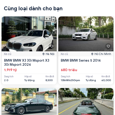
Cùng loại dành cho bạn
Xe cũ
Hà Nội
Xe cũ
Hồ Chí Minh
BMW BMW X3 30i Msport X3
BMW BMW Series 5 2014
30i Msport 2024
1.919 tỷ
680 triệu
Dung tích
Hộp số
Km đã đi
Dung tích
Hộp số
Km đã đi
2.0
Tự động
8,500
135kW/6250rpm
Tự động
60,000