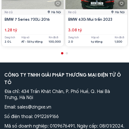
Xe cũ
Hà Nội
Xe cũ
Hà Nội
BMW 7 Series 730Li 2016
BMW 430i Mui trần 2023
1.28 tỷ
3.08 tỷ
Dung tích
Hộp số
Km đã đi
Dung tích
Hộp số
Km đã đi
2.0 L
AT - Số tự động
100,000
2.0
tự động
1,500
CÔNG TY TNHH GIẢI PHÁP THƯƠNG MẠI ĐIỆN TỬ Ô
TÔ
Địa chỉ: 434 Trần Khát Chân, P. Phố Huế, Q. Hai Bà
Trưng, Hà Nội
Email:
sales@zingxe.vn
Số điện thoại:
0912269166
Mã số doanh nghiệp: 0109676491. Ngày cấp: 08/01/2024.