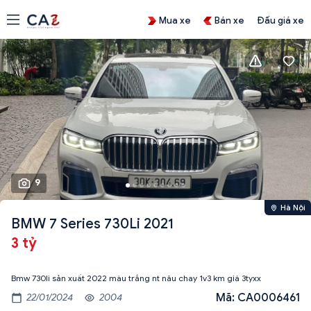
Mua xe
Bán xe
Đấu giá xe
9
Hà Nội
BMW 7 Series 730Li 2021
3 tỷ
Mã: CA0006461
22/01/2024
2004