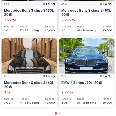
Xe cũ
Hà Nội
Xe cũ
Hà Nội
Mercedes Benz S class S450L
Mercedes Benz S class S450L
2018
2018
2.99 tỷ
2.995 tỷ
Dung tích
Hộp số
Km đã đi
Dung tích
Hộp số
Km đã đi
3.0 L
AT - Số tự động
40,000
3.0 L
AT - Số tự động
30,000
Xe cũ
Hà Nội
Xe cũ
Hà Nội
Mercedes Benz S class S450L
BMW 7 Series 730Li 2018
2018
3 tỷ
2.99 tỷ
Dung tích
Hộp số
Km đã đi
Dung tích
Hộp số
Km đã đi
3.0 L
AT - Số tự động
40,000
2.0 L
AT - Số tự động
38,000