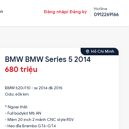
Hotline
ản
Đăng nhập/ Đăng ký
0912269166
Hồ Chí Minh
BMW BMW Series 5 2014
680 triệu
BMW 520i F10 - sx 2014 đk 2015
Odo: 60k km
* Ngoại thất
- Full bodykit M5 AN
- Mâm 20 inch 2 mảnh CNC style RSV
- Heo đĩa Brembo GT6-GT4