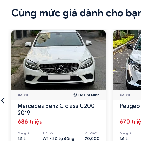
Cùng mức giá dành cho bạ
Xe cũ
Hồ Chí Minh
Xe cũ
Mercedes Benz C class C200
Peugeot
2019
686 triệu
670 tri
Dung tích
Hộp số
Km đã đi
Dung tích
1.5 L
AT - Số tự động
70,000
1.6 L