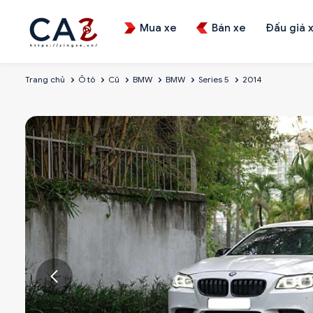
Mua xe
Bán xe
Đấu giá 
Trang chủ
Ô tô
Cũ
BMW
BMW
Series 5
2014