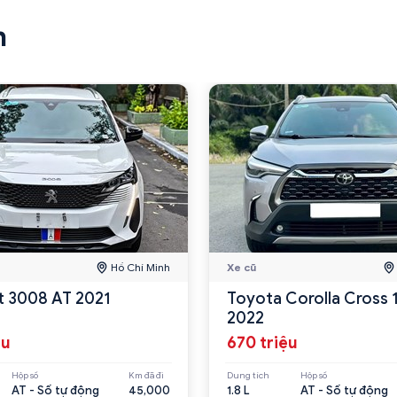
n
Hồ Chí Minh
Xe cũ
 3008 AT 2021
Toyota Corolla Cross 
2022
ệu
670 triệu
Hộp số
Km đã đi
Dung tích
Hộp số
AT - Số tự động
45,000
1.8 L
AT - Số tự động