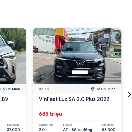
Hồ Chí Minh
Xe cũ
Hồ Chí Minh
1.8V
VinFast Lux SA 2.0 Plus 2022
685 triệu
Km đã đi
Dung tích
Hộp số
Km đã đi
37,000
2.0 L
AT - Số tự động
55,000