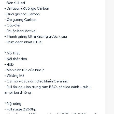
- Đèn full led
- Diffuser + đuôi gió Carbon
- Đuôi gió nóc Carbon
- Ốp gương Carbon
- Cốp điện
- Phuộc Koni Active
- Thanh giằng Ultra Racing trước + sau
- Phim cách nhiệt STEK
* Nội thất
- Nội thất đen
- HUD
- Màn hình ID6 của bim 7
- Vô lăng M5
- Cần số + các núm điều khiển Ceramic
- Full ốp loa + loa trung tâm B&O, các loa cánh + sub +
ampli build riêng
* Nội công
- Full stage 2 260hp