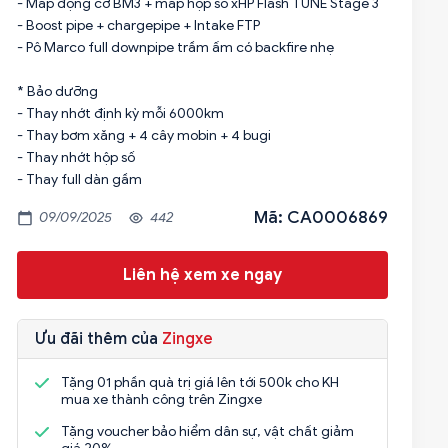
- Map động cơ BM3 + map hộp số xHP Flash TUNE Stage 3
- Boost pipe + chargepipe + Intake FTP
- Pô Marco full downpipe trầm ấm có backfire nhẹ
* Bảo dưỡng
- Thay nhớt định kỳ mỗi 6000km
- Thay bơm xăng + 4 cây mobin + 4 bugi
- Thay nhớt hộp số
- Thay full dàn gầm
Mã: CA0006869
09/09/2025
442
Liên hệ xem xe ngay
Ưu đãi thêm của
Zingxe
Tặng 01 phần quà trị giá lên tới 500k cho KH
mua xe thành công trên Zingxe
Tặng voucher bảo hiểm dân sự, vật chất giảm