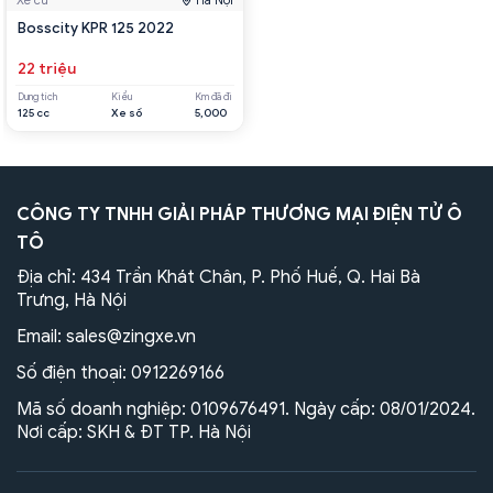
Xe cũ
Hà Nội
Bosscity KPR 125 2022
22 triệu
Dung tích
Kiểu
Km đã đi
125 cc
Xe số
5,000
CÔNG TY TNHH GIẢI PHÁP THƯƠNG MẠI ĐIỆN TỬ Ô
TÔ
Địa chỉ: 434 Trần Khát Chân, P. Phố Huế, Q. Hai Bà
Trưng, Hà Nội
Email:
sales@zingxe.vn
Số điện thoại:
0912269166
Mã số doanh nghiệp: 0109676491. Ngày cấp: 08/01/2024.
Nơi cấp: SKH & ĐT TP. Hà Nội