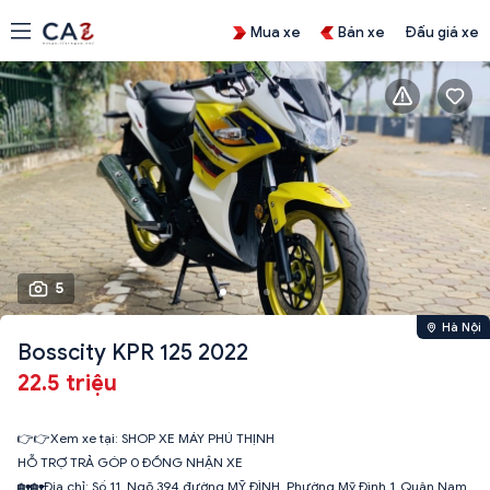
Mua xe
Bán xe
Đấu giá xe
5
Hà Nội
Bosscity KPR 125 2022
22.5 triệu
👉👉Xem xe tại: SHOP XE MÁY PHÚ THỊNH
HỖ TRỢ TRẢ GÓP 0 ĐỒNG NHẬN XE
🏡🏡Địa chỉ: Số 11_Ngõ 394 đường MỸ ĐÌNH_Phường Mỹ Đình 1_Quận Nam