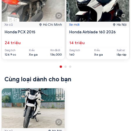
Xe cũ
Hồ Chí Minh
Xe mới
Hà Nội
Honda PCX 2015
Honda Airblade 160 2026
24 triệu
14 triệu
Dung tích
Kiểu
Km đã đi
Dung tích
Kiểu
Xuất xứ
124.9 cc
Xe ga
136,000
160
Xe ga
lắp ráp
Cùng loại dành cho bạn