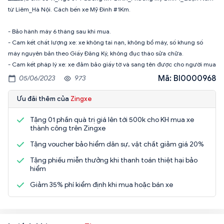
từ Liêm_Hà Nội. Cách bến xe Mỹ Đình #1Km.
- Bảo hành máy 6 tháng sau khi mua.
- Cam kết chất lượng xe: xe không tai nạn, không bổ máy, số khung số
máy nguyên bản theo Giấy Đăng Ký, không đục tháo sửa chữa.
- Cam kết pháp lý xe: xe đảm bảo giấy tờ và sang tên được cho người mua
Mã: BI0000968
05/06/2023
973
Ưu đãi thêm của
Zingxe
Tặng 01 phần quà trị giá lên tới 500k cho KH mua xe
thành công trên Zingxe
Tặng voucher bảo hiểm dân sự, vật chất giảm giá 20%
Tặng phiếu miễn thưởng khi thanh toán thiệt hại bảo
hiểm
Giảm 35% phí kiểm định khi mua hoặc bán xe