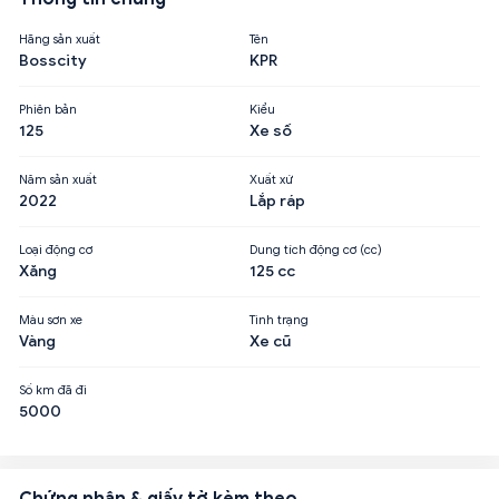
Hãng sản xuất
Tên
Bosscity
KPR
Phiên bản
Kiểu
125
Xe số
Năm sản xuất
Xuất xứ
2022
Lắp ráp
Loại động cơ
Dung tích động cơ (cc)
Xăng
125 cc
Màu sơn xe
Tình trạng
Vàng
Xe cũ
Số km đã đi
5000
Chứng nhận & giấy tờ kèm theo