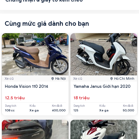
Cùng mức giá dành cho bạn
Xe cũ
Hà Nội
Xe cũ
Hồ Chí Minh
Honda Vision 110 2014
Yamaha Janus Giới hạn 2020
12.5 triệu
18 triệu
Dung tích
Kiểu
Km đã đi
Dung tích
Kiểu
Km đã đi
108 cc
Xe ga
400,000
125
Xe ga
50,000