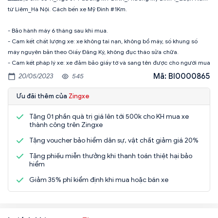
từ Liêm_Hà Nội. Cách bến xe Mỹ Đình #1Km.
- Bảo hành máy 6 tháng sau khi mua.
- Cam kết chất lượng xe: xe không tai nạn, không bổ máy, số khung số
máy nguyên bản theo Giấy Đăng Ký, không đục tháo sửa chữa.
- Cam kết pháp lý xe: xe đảm bảo giấy tờ và sang tên được cho người mua
Mã: BI0000865
20/05/2023
545
Ưu đãi thêm của
Zingxe
Tặng 01 phần quà trị giá lên tới 500k cho KH mua xe
thành công trên Zingxe
Tặng voucher bảo hiểm dân sự, vật chất giảm giá 20%
Tặng phiếu miễn thưởng khi thanh toán thiệt hại bảo
hiểm
Giảm 35% phí kiểm định khi mua hoặc bán xe