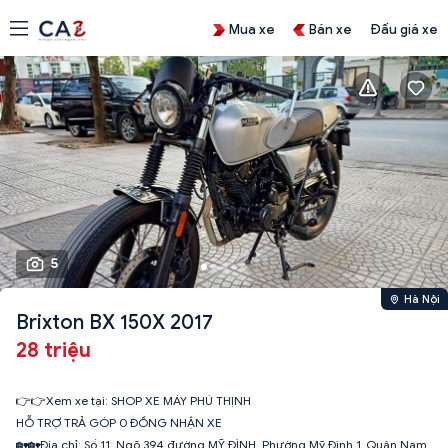
Mua xe
Bán xe
Đấu giá xe
5
Hà Nội
Brixton BX 150X 2017
28 triệu
👉👉Xem xe tại: SHOP XE MÁY PHÚ THỊNH
HỖ TRỢ TRẢ GÓP 0 ĐỒNG NHẬN XE
🏡🏡Địa chỉ: Số 11_Ngõ 394 đường MỸ ĐÌNH_Phường Mỹ Đình 1_Quận Nam