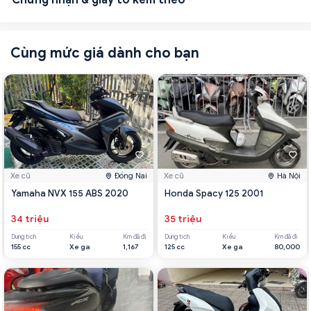
Cùng mức giá dành cho bạn
Xe cũ
Đồng Nai
Xe cũ
Hà Nội
Yamaha NVX 155 ABS 2020
Honda Spacy 125 2001
34 triệu
35 triệu
Dung tích
Kiểu
Km đã đi
Dung tích
Kiểu
Km đã đi
155 cc
Xe ga
1,167
125 cc
Xe ga
80,000