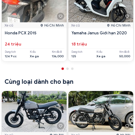
Xe cũ
Hồ Chí Minh
Xe cũ
Hồ Chí Minh
Honda PCX 2015
Yamaha Janus Giới hạn 2020
24 triệu
18 triệu
Dung tích
Kiểu
Km đã đi
Dung tích
Kiểu
Km đã đi
124.9 cc
Xe ga
136,000
125
Xe ga
50,000
Cùng loại dành cho bạn