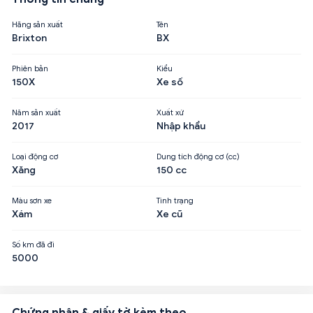
Hãng sản xuất
Tên
Brixton
BX
Phiên bản
Kiểu
150X
Xe số
Năm sản xuất
Xuất xứ
2017
Nhập khẩu
Loại động cơ
Dung tích động cơ (cc)
Xăng
150 cc
Màu sơn xe
Tình trạng
Xám
Xe cũ
Số km đã đi
5000
Chứng nhận & giấy tờ kèm theo