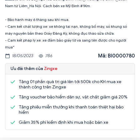
Nam từ Liêm_Hà Nội. Cách bến xe Mỹ Đình #1Km.
- Bảo hành máy 6 tháng sau khi mua.
- Cam kết chất lượng xe: xe không tai nạn, không bổ máy, số khung số
máy nguyên bản theo Giấy Đăng Ký, không đục tháo sửa chữa.
- Cam kết pháp lý xe: xe đảm bảo giấy tờ và sang tên được cho người
mua"
Mã: BI0000780
18/05/2023
786
Ưu đãi thêm của
Zingxe
Tặng 01 phần quà trị giá lên tới 500k cho KH mua xe
thành công trên Zingxe
Tặng voucher bảo hiểm dân sự, vật chất giảm giá 20%
Tặng phiếu miễn thưởng khi thanh toán thiệt hại bảo
hiểm
Giảm 35% phí kiểm định khi mua hoặc bán xe