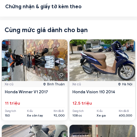
Chứng nhận & giấy tờ kèm theo
Cùng mức giá dành cho bạn
Xe cũ
Bình Thuận
Xe cũ
Hà Nội
Honda Winner V1 2017
Honda Vision 110 2014
11 triệu
12.5 triệu
Dung tích
Kiểu
Km đã đi
Dung tích
Kiểu
Km đã đi
150
Xe côn tay
92,000
108 cc
Xe ga
400,000