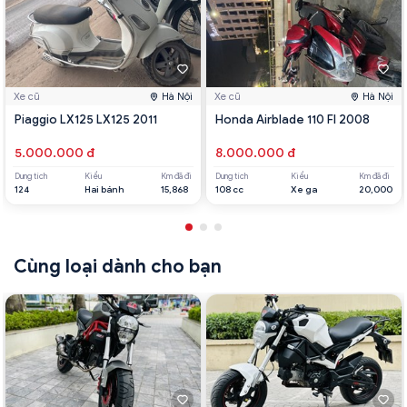
Xe cũ
Hà Nội
Xe cũ
Hà Nội
Piaggio LX125 LX125 2011
Honda Airblade 110 FI 2008
5.000.000 đ
8.000.000 đ
Dung tích
Kiểu
Km đã đi
Dung tích
Kiểu
Km đã đi
124
Hai bánh
15,868
108 cc
Xe ga
20,000
Cùng loại dành cho bạn