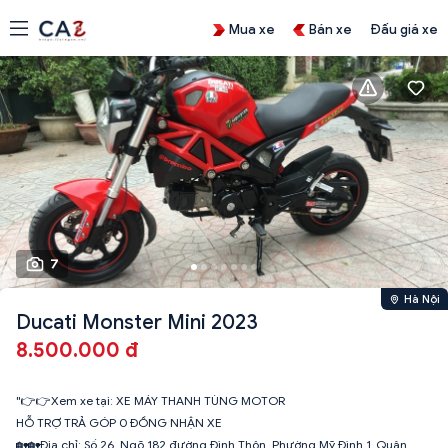
Mua xe
Bán xe
Đấu giá xe
7
Hà Nội
Ducati Monster Mini 2023
8.500.000 đ
"👉👉Xem xe tại: XE MÁY THANH TÙNG MOTOR
HỖ TRỢ TRẢ GÓP 0 ĐỒNG NHẬN XE
🏡🏡Địa chỉ: Số 26_Ngõ 182 đường Đình Thôn_Phường Mỹ Đình 1_Quận