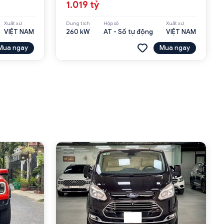
1.019 tỷ
Xuất xứ
Dung tích
Hộp số
Xuất xứ
VIỆT NAM
260 kW
AT - Số tự động
VIỆT NAM
Mua ngay
Mua ngay