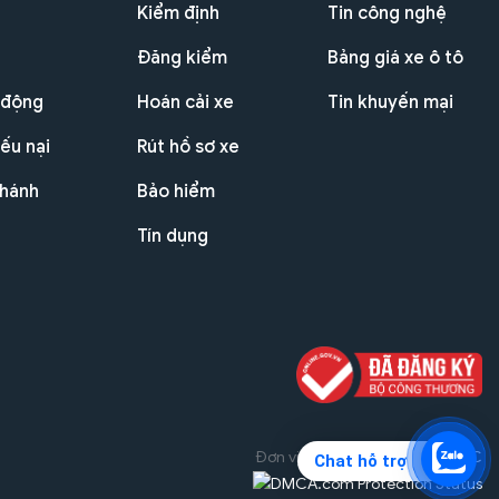
Kiểm định
Tin công nghệ
Đăng kiểm
Bảng giá xe ô tô
 động
Hoán cải xe
Tin khuyến mại
ếu nại
Rút hồ sơ xe
nhánh
Bảo hiểm
Tín dụng
Đơn vị triển khai dự án
THG JSC
Chat hỗ trợ