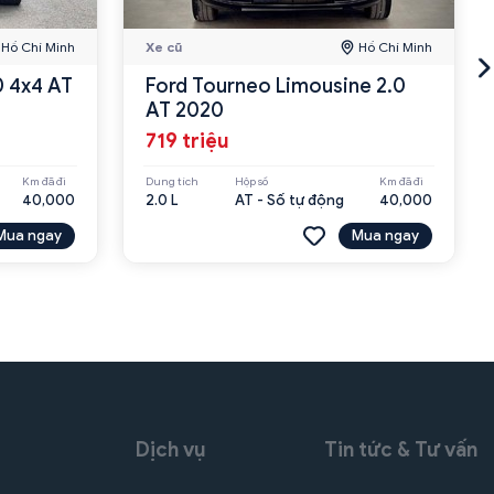
Hồ Chí Minh
Xe cũ
Hồ Chí Minh
0 4x4 AT
Ford Tourneo Limousine 2.0
AT 2020
719 triệu
Km đã đi
Dung tích
Hộp số
Km đã đi
40,000
2.0 L
AT - Số tự động
40,000
Mua ngay
Mua ngay
Dịch vụ
Tin tức & Tư vấn