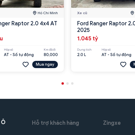
Hồ Chí Minh
Xe cũ
nger Raptor 2.0 4x4 AT
Ford Ranger Raptor 2.
2025
ệu
1.045 tỷ
Hộp số
Km đã đi
Dung tích
Hộp số
AT - Số tự động
80,000
2.0 L
AT - Số tự động
Mua ngay
 Ô
Hỗ trợ khách hàng
Zingxe