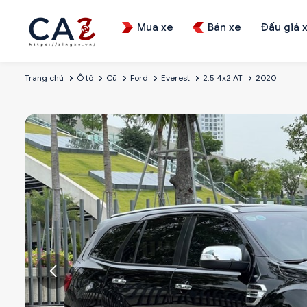
Mua xe
Bán xe
Đấu giá 
Trang chủ
Ô tô
Cũ
Ford
Everest
2.5 4x2 AT
2020