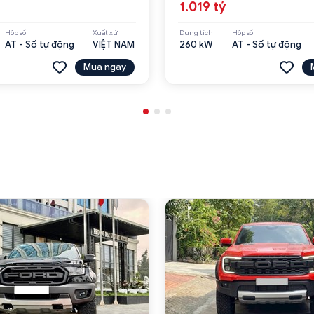
1.019 tỷ
Hộp số
Xuất xứ
Dung tích
Hộp số
AT - Số tự động
VIỆT NAM
260 kW
AT - Số tự động
Mua ngay