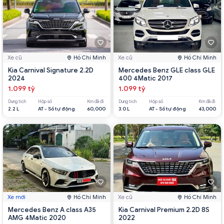
Xe cũ
Hồ Chí Minh
Xe cũ
Hồ Chí Minh
Kia Carnival Signature 2.2D
Mercedes Benz GLE class GLE
2024
400 4Matic 2017
1.099 tỷ
1.099 tỷ
Dung tích
Hộp số
Km đã đi
Dung tích
Hộp số
Km đã đi
2.2 L
AT - Số tự động
60,000
3.0 L
AT - Số tự động
43,000
Xe mới
Hồ Chí Minh
Xe cũ
Hồ Chí Minh
Mercedes Benz A class A35
Kia Carnival Premium 2.2D 8S
AMG 4Matic 2020
2022