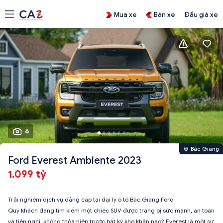
Mua xe
Bán xe
Đấu giá xe
6
Bắc Giang
Ford Everest Ambiente 2023
1.099 tỷ
Trải nghiệm dịch vụ đẳng cấp tại đại lý ô tô Bắc Giang Ford
Quý khách đang tìm kiếm một chiếc SUV được trang bị sức mạnh, an toàn
và tiện nghi, không thỏa hiệp trước bất kỳ khó khăn nào? Everest là một sự