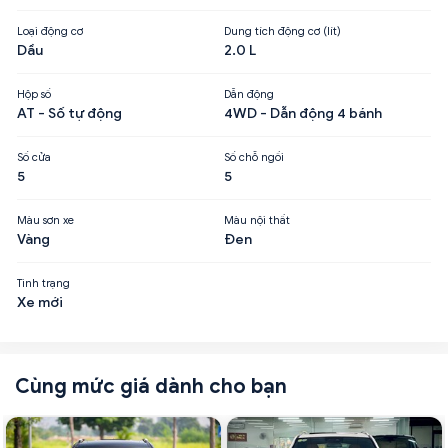
Loại động cơ
Dung tích động cơ (lít)
Dầu
2.0 L
Hộp số
Dẫn động
AT - Số tự động
4WD - Dẫn động 4 bánh
Số cửa
Số chỗ ngồi
5
5
Màu sơn xe
Màu nội thất
Vàng
Đen
Tình trạng
Xe mới
Cùng mức giá dành cho bạn