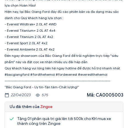
lựa chọn Hoàn Hảo!
Hiện nay, tại Bắc Giang Ford đầy đủ các phiên bản và đa dạng màu sắc
dành cho Quý khách hàng lựa chọn:
- Everest Wildtrak+ 2.0L AT 4WD
- Everest Titanium+ 2.0L AT 4x4
- Everest Titanium 2.0L AT 4x2
- Everest Sport 2.0L AT 4x2
- Everest Ambiente 2.0L AT 4x2
Đến ngay showroom của Bắc Giang Ford để trải nghiệm trực tiếp "siêu
phẩm" này và đặt cọc xe nhận nhiều ưu đãi hấp dẫn
Quý khách hàng vui lòng liên hệ ngay hotline để được hỗ trợ nhanh nhất
#bacgiangford #fordthehemoi #fordeverest #everestthehemoi
--------------------------------------------------------------------------
“Bắc Giang Ford - Uy tín-Tận tâm-Chất lượng!”
Mã: CA0005003
22/04/2023
575
Ưu đãi thêm của
Zingxe
Tặng 01 phần quà trị giá lên tới 500k cho KH mua xe
thành công trên Zingxe