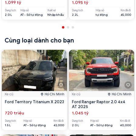
1.099 tỷ
1.095 tỷ
Dung tích
Hộp số
Xuất xứ
Dung tích
Hộp số
Km đã đi
2.0 L
AT - Số tự động
Nhập khẩu
2.2L
tự động
45,000
Cùng loại dành cho bạn
Xe cũ
Hồ Chí Minh
Xe cũ
Hồ Chí Minh
Ford Territory Titanium X 2023
Ford Ranger Raptor 2.0 4x4
AT 2025
720 triệu
1.045 tỷ
Dung tích
Hộp số
Km đã đi
Dung tích
Hộp số
Km đã đi
1.5 L
AT - Số tự động
43,000
2.0 L
AT - Số tự động
40,000