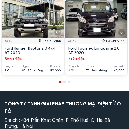
Xe cũ
Hồ Chí Minh
Xe cũ
Hồ Chí Minh
Ford Ranger Raptor 2.0 4x4
Ford Tourneo Limousine 2.0
AT 2020
AT 2020
855 triệu
719 triệu
Dung tích
Hộp số
Km đã đi
Dung tích
Hộp số
Km đã đi
2.0 L
AT - Số tự động
80,000
2.0 L
AT - Số tự động
40,000
CÔNG TY TNHH GIẢI PHÁP THƯƠNG MẠI ĐIỆN TỬ Ô
TÔ
Địa chỉ: 434 Trần Khát Chân, P. Phố Huế, Q. Hai Bà
Trưng, Hà Nội