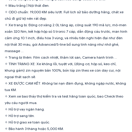
✧ Màu trắng | Nội thất đen.
✧ ODO chuẩn: 19,000 KM siêu lướt. Full lịch sử bảo dưỡng hãng, chất xe
chủ đi giữ kỹ nên rất đẹp.
✧ Xe trang bị: Động cơ xăng 2.0L tăng áp, công suất 190 mã lực, mô-men
xoắn 320 Nm, kết hợp hộp số S tronic 7 cấp, dẫn động cầu trước, màn hình
cảm ứng 10.1 inch, điều hòa 3 vùng, và nhiều tiện nghi hiện đại như đèn
nội thất 30 màu, gói Advanced/S-line bổ sung tính năng như nhớ ghế,
massage …
✧ Trang bị thêm: Film cách nhiệt, thảm lót sàn, Camera hành trình …
✧ TÌNH TRẠNG XE: Xe không lỗi, tuyệt vời, (động cơ, hộp số, keo chỉ,
khung gầm) zin nguyên bản 100%, bốn lốp zin theo xe còn dày cui, nội
ngoại thất sạch sẽ.
✧ XE ĐƯỢC CAM KẾT: Không tai nạn đâm đụng, không ngập nước, không
tua KM.
✧ Xem xe bao thầy thợ kiểm tra và test hãng toàn quốc, bao Check theo
yêu cầu người mua.
✧ Hỗ trợ vay ngân hàng.
✧ Hỗ trợ sang tên.
✧ Hỗ trợ giao xe toàn quốc.
✧ Bảo hành 3 tháng hoặc 5,000 KM.