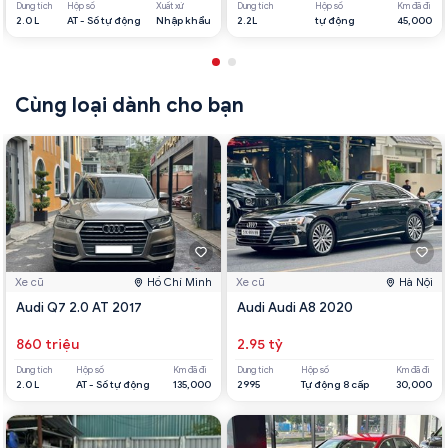
Dung tích
Hộp số
Xuất xứ
Dung tích
Hộp số
Km đã đi
2.0 L
AT - Số tự động
Nhập khẩu
2.2L
tự động
45,000
Cùng loại dành cho bạn
Xe cũ
Hồ Chí Minh
Xe cũ
Hà Nội
Audi Q7 2.0 AT 2017
Audi Audi A8 2020
860 triệu
2.95 tỷ
Dung tích
Hộp số
Km đã đi
Dung tích
Hộp số
Km đã đi
2.0 L
AT - Số tự động
135,000
2995
Tự động 8 cấp
30,000