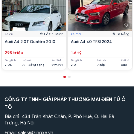
Xe cũ
Hồ Chí Minh
Xe mới
Đà Nẵng
Audi A4 2.0T Quattro 2010
Audi A4 40 TFSI 2024
295 triệu
1.6 tỷ
Dung tích
Hộp số
Km đã đi
Dung tích
Hộp số
Xuất xứ
2.0 L
AT - Số tự động
999,999
2.0
7 cấp
Đức
CÔNG TY TNHH GIẢI PHÁP THƯƠNG MẠI ĐIỆN TỬ Ô
TÔ
Địa chỉ: 434 Trần Khát Chân, P. Phố Huế, Q. Hai Bà
Trưng, Hà Nội
Email:
sales@zingxe.vn