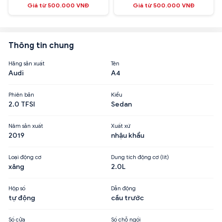
Giá từ 500.000 VNĐ
Giá từ 500.000 VNĐ
Thông tin chung
Hãng sản xuất
Tên
Audi
A4
Phiên bản
Kiểu
2.0 TFSI
Sedan
Năm sản xuất
Xuất xứ
2019
nhậu khẩu
Loại động cơ
Dung tích động cơ (lít)
xăng
2.0L
Hộp số
Dẫn động
tự động
cầu trước
Số cửa
Số chỗ ngồi