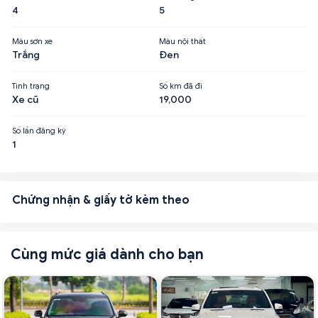
4
5
Màu sơn xe
Màu nội thất
Trắng
Đen
Tình trạng
Số km đã đi
Xe cũ
19,000
Số lần đăng ký
1
Chứng nhận & giấy tờ kèm theo
Cùng mức giá dành cho bạn