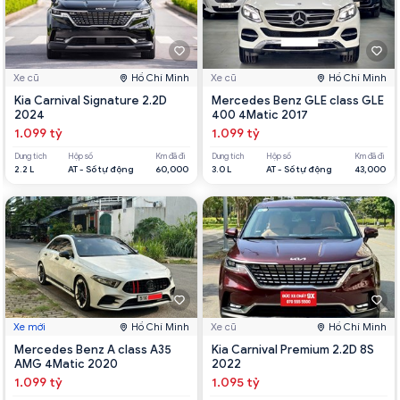
Xe cũ
Hồ Chí Minh
Xe cũ
Hồ Chí Minh
Kia Carnival Signature 2.2D
Mercedes Benz GLE class GLE
2024
400 4Matic 2017
1.099 tỷ
1.099 tỷ
Dung tích
Hộp số
Km đã đi
Dung tích
Hộp số
Km đã đi
2.2 L
AT - Số tự động
60,000
3.0 L
AT - Số tự động
43,000
Xe mới
Hồ Chí Minh
Xe cũ
Hồ Chí Minh
Mercedes Benz A class A35
Kia Carnival Premium 2.2D 8S
AMG 4Matic 2020
2022
1.099 tỷ
1.095 tỷ