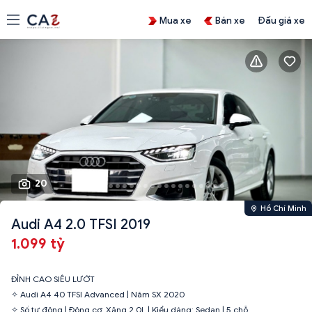
Mua xe
Bán xe
Đấu giá xe
20
Hồ Chí Minh
Audi A4 2.0 TFSI 2019
1.099 tỷ
ĐỈNH CAO SIÊU LƯỚT
✧ Audi A4 40 TFSI Advanced | Năm SX 2020
✧ Số tự động | Động cơ: Xăng 2.0L | Kiểu dáng: Sedan | 5 chỗ.