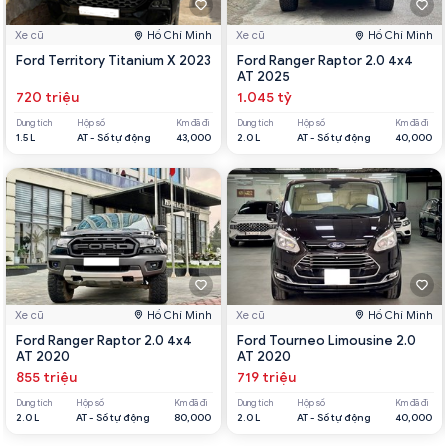
Xe cũ
Hồ Chí Minh
Xe cũ
Hồ Chí Minh
Ford Territory Titanium X 2023
Ford Ranger Raptor 2.0 4x4
AT 2025
720 triệu
1.045 tỷ
Dung tích
Hộp số
Km đã đi
Dung tích
Hộp số
Km đã đi
1.5 L
AT - Số tự động
43,000
2.0 L
AT - Số tự động
40,000
Xe cũ
Hồ Chí Minh
Xe cũ
Hồ Chí Minh
Ford Ranger Raptor 2.0 4x4
Ford Tourneo Limousine 2.0
AT 2020
AT 2020
855 triệu
719 triệu
Dung tích
Hộp số
Km đã đi
Dung tích
Hộp số
Km đã đi
2.0 L
AT - Số tự động
80,000
2.0 L
AT - Số tự động
40,000