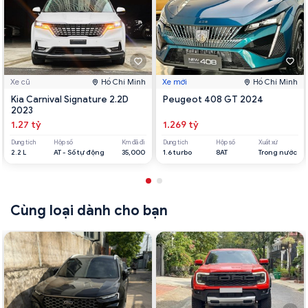
Xe cũ
Hồ Chí Minh
Xe mới
Hồ Chí Minh
Kia Carnival Signature 2.2D
Peugeot 408 GT 2024
2023
1.27 tỷ
1.269 tỷ
Dung tích
Hộp số
Km đã đi
Dung tích
Hộp số
Xuất xứ
2.2 L
AT - Số tự động
35,000
1.6 turbo
8AT
Trong nước
Cùng loại dành cho bạn