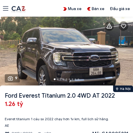
Mua xe
Bán xe
Đấu giá xe
9
Hà Nội
Ford Everest Titanium 2.0 4WD AT 2022
1.26 tỷ
Everet titanium 1 cầu sx 2022 chạy hơn 1v km, full lịch sử hãng.
AE