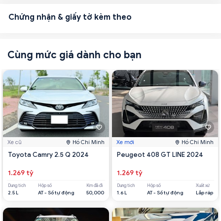
Chứng nhận & giấy tờ kèm theo
Cùng mức giá dành cho bạn
Xe cũ
Hồ Chí Minh
Xe mới
Hồ Chí Minh
Toyota Camry 2.5 Q 2024
Peugeot 408 GT LINE 2024
1.269 tỷ
1.269 tỷ
Dung tích
Hộp số
Km đã đi
Dung tích
Hộp số
Xuất xứ
2.5 L
AT - Số tự động
50,000
1.6 L
AT - Số tự động
Lắp ráp