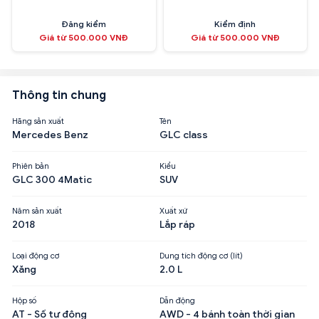
Đăng kiểm
Kiểm định
Giá từ 500.000 VNĐ
Giá từ 500.000 VNĐ
Thông tin chung
Hãng sản xuất
Tên
Mercedes Benz
GLC class
Phiên bản
Kiểu
GLC 300 4Matic
SUV
Năm sản xuất
Xuất xứ
2018
Lắp ráp
Loại động cơ
Dung tích động cơ (lít)
Xăng
2.0 L
Hộp số
Dẫn động
AT - Số tự động
AWD - 4 bánh toàn thời gian