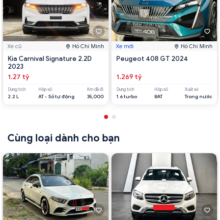
Xe cũ
Hồ Chí Minh
Xe mới
Hồ Chí Minh
Kia Carnival Signature 2.2D
Peugeot 408 GT 2024
2023
1.27 tỷ
1.269 tỷ
Dung tích
Hộp số
Km đã đi
Dung tích
Hộp số
Xuất xứ
2.2 L
AT - Số tự động
35,000
1.6 turbo
8AT
Trong nước
Cùng loại dành cho bạn