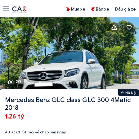
Mua xe
Bán xe
Đấu giá xe
20
Hà Nội
Mercedes Benz GLC class GLC 300 4Matic
2018
1.26 tỷ
AUTO CHỐT mới về chào bán ngay: