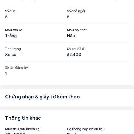
Số cửa
Số chỗ ngồi
5
5
Màu sơn xe
Màu nội thất
Trắng
Nâu
Tình trạng
Số km đã đi
Xe cũ
62,400
Số lần đăng ký
1
Chứng nhận & giấy tờ kèm theo
Thông tin khác
Mức tiêu thụ nhiên liệu
Hệ thống nạp nhiên liệu