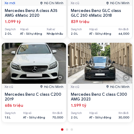
Xe mới
Hồ Chí Minh
Xe cũ
Hồ Chí Minh
Mercedes Benz A class A35
Mercedes Benz GLC class
AMG 4Matic 2020
GLC 250 4Matic 2018
1.099 tỷ
839 triệu
Dung tích
Hộp số
Xuất xứ
Dung tích
Hộp số
Km đã đi
2.0 L
AT - Số tự động
Nhập khẩu
2.0 L
AT - Số tự động
64,000
Xe cũ
Hồ Chí Minh
Xe cũ
Hồ Chí Minh
Mercedes Benz C class C200
Mercedes Benz C class C300
2019
AMG 2023
686 triệu
1.599 tỷ
Dung tích
Hộp số
Km đã đi
Dung tích
Hộp số
Km đã đi
1.5 L
AT - Số tự động
70,000
2.0 L
AT - Số tự động
30,000