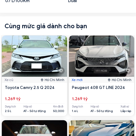
07 L/100Km
Dual
Cùng mức giá dành cho bạn
Xe cũ
Hồ Chí Minh
Xe mới
Hồ Chí Minh
Toyota Camry 2.5 Q 2024
Peugeot 408 GT LINE 2024
1.269 tỷ
1.269 tỷ
Dung tích
Hộp số
Km đã đi
Dung tích
Hộp số
Xuất xứ
2.5 L
AT - Số tự động
50,000
1.6 L
AT - Số tự động
Lắp ráp