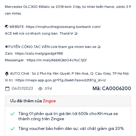
Mercedes GLC300 4Matic sx 2018 kính 3 lớp, tư nhân biển Hanoi, oddo 3.9
vạn miles.
🌏 WEBSITE: https://mrphucthegioixesang.bonbanh.com/
ACE kết nối có khách cùng bán. Thank’s! 🤝
🔊TUYỂN CỘNG TÁC VIÊN Link tham gia nhóm bán xe 🤝
Zalo : https://zalo.me/g/gwdjpt988
Messenger : https://m.me/j/Abb8QktG4c9uC1jD/
🏠 AUTO Chốt : Số 2 Phố Hạ Yên Quyết, P Yên Hoà, Q. Cầu Giấy, TP Hà Nội.
Vị trí : https://maps.app.goo.gl/9TgJbwkh7asvvd2t8?g_st=iz
Mã: CA0006200
06/07/2023
594
Ưu đãi thêm của
Zingxe
Tặng 01 phần quà trị giá lên tới 500k cho KH mua xe
thành công trên Zingxe
Tặng voucher bảo hiểm dân sự, vật chất giảm giá 20%