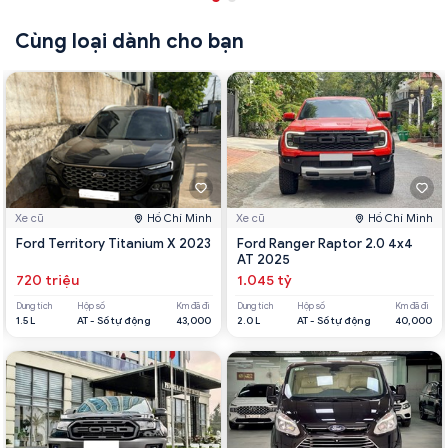
Cùng loại dành cho bạn
Xe cũ
Hồ Chí Minh
Xe cũ
Hồ Chí Minh
Ford Territory Titanium X 2023
Ford Ranger Raptor 2.0 4x4
AT 2025
720 triệu
1.045 tỷ
Dung tích
Hộp số
Km đã đi
Dung tích
Hộp số
Km đã đi
1.5 L
AT - Số tự động
43,000
2.0 L
AT - Số tự động
40,000