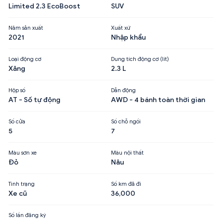
Limited 2.3 EcoBoost
SUV
Năm sản xuất
Xuất xứ
2021
Nhập khẩu
Loại động cơ
Dung tích động cơ (lít)
Xăng
2.3 L
Hộp số
Dẫn động
AT - Số tự động
AWD - 4 bánh toàn thời gian
Số cửa
Số chỗ ngồi
5
7
Màu sơn xe
Màu nội thất
Đỏ
Nâu
Tình trạng
Số km đã đi
Xe cũ
36,000
Số lần đăng ký