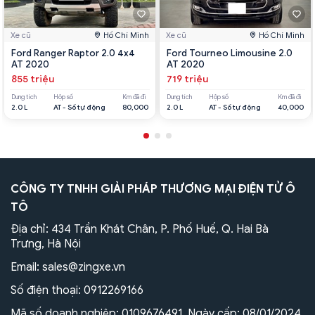
Xe cũ
Hồ Chí Minh
Xe cũ
Hồ Chí Minh
Ford Ranger Raptor 2.0 4x4
Ford Tourneo Limousine 2.0
AT 2020
AT 2020
855 triệu
719 triệu
Dung tích
Hộp số
Km đã đi
Dung tích
Hộp số
Km đã đi
2.0 L
AT - Số tự động
80,000
2.0 L
AT - Số tự động
40,000
CÔNG TY TNHH GIẢI PHÁP THƯƠNG MẠI ĐIỆN TỬ Ô
TÔ
Địa chỉ: 434 Trần Khát Chân, P. Phố Huế, Q. Hai Bà
Trưng, Hà Nội
Email:
sales@zingxe.vn
Số điện thoại:
0912269166
Mã số doanh nghiệp: 0109676491. Ngày cấp: 08/01/2024.