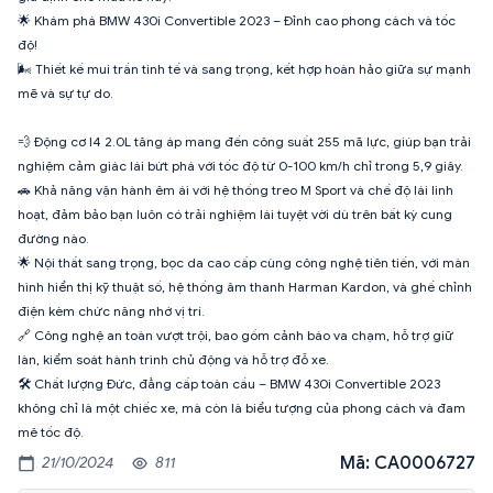
🌟 Khám phá BMW 430i Convertible 2023 – Đỉnh cao phong cách và tốc
độ!
🌬️ Thiết kế mui trần tinh tế và sang trọng, kết hợp hoàn hảo giữa sự mạnh
mẽ và sự tự do.
💨 Động cơ I4 2.0L tăng áp mang đến công suất 255 mã lực, giúp bạn trải
nghiệm cảm giác lái bứt phá với tốc độ từ 0-100 km/h chỉ trong 5,9 giây.
🚗 Khả năng vận hành êm ái với hệ thống treo M Sport và chế độ lái linh
hoạt, đảm bảo bạn luôn có trải nghiệm lái tuyệt vời dù trên bất kỳ cung
đường nào.
🌟 Nội thất sang trọng, bọc da cao cấp cùng công nghệ tiên tiến, với màn
hình hiển thị kỹ thuật số, hệ thống âm thanh Harman Kardon, và ghế chỉnh
điện kèm chức năng nhớ vị trí.
🔗 Công nghệ an toàn vượt trội, bao gồm cảnh báo va chạm, hỗ trợ giữ
làn, kiểm soát hành trình chủ động và hỗ trợ đỗ xe.
🛠️ Chất lượng Đức, đẳng cấp toàn cầu – BMW 430i Convertible 2023
không chỉ là một chiếc xe, mà còn là biểu tượng của phong cách và đam
mê tốc độ.
Mã: CA0006727
21/10/2024
811