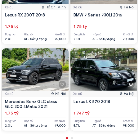
Xe cũ
Hồ Chí Minh
Xe cũ
Hà Nội
Lexus RX 200T 2018
BMW 7 Series 730Li 2016
1.75 tỷ
1.75 tỷ
Dung tích
Hộp số
Km đã đi
Dung tích
Hộp số
Km đã đi
2.0 L
AT - Số tự động
95,000
2.0 L
AT - Số tự động
70,000
Xe cũ
Hà Nội
Xe cũ
Hà Nội
Mercedes Benz GLC class
Lexus LX 570 2018
GLC 300 4Matic 2021
1.75 tỷ
1.747 tỷ
Dung tích
Hộp số
Km đã đi
Dung tích
Hộp số
Km đã đi
2.0 L
AT - Số tự động
49,000
5.7 L
AT - Số tự động
98,000