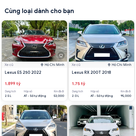
Cùng loại dành cho bạn
Xe cũ
Hồ Chí Minh
Xe cũ
Hồ Chí Minh
Lexus ES 250 2022
Lexus RX 200T 2018
1.899 tỷ
1.75 tỷ
Dung tích
Hộp số
Km đã đi
Dung tích
Hộp số
Km đã đi
2.5 L
AT - Số tự động
53,000
2.0 L
AT - Số tự động
95,000