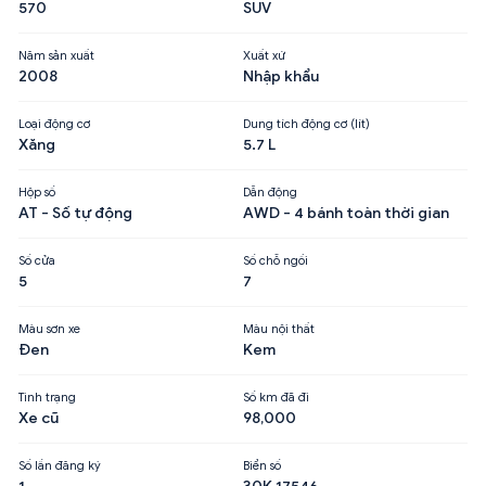
570
SUV
Năm sản xuất
Xuất xứ
2008
Nhập khẩu
Loại động cơ
Dung tích động cơ (lít)
Xăng
5.7 L
Hộp số
Dẫn động
AT - Số tự động
AWD - 4 bánh toàn thời gian
Số cửa
Số chỗ ngồi
5
7
Màu sơn xe
Màu nội thất
Đen
Kem
Tình trạng
Số km đã đi
Xe cũ
98,000
Số lần đăng ký
Biển số