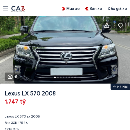
Mua xe
Bán xe
Đấu giá xe
8
Hà Nội
Lexus LX 570 2008
1.747 tỷ
Lexus LX 570 sx 2008
Bks 30K 17546
Odo 9,8v