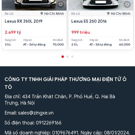
Xe cũ
Hồ Chí Minh
Xe cũ
Hồ Chí Minh
Lexus RX 350L 2019
Lexus ES 250 2016
2.699 tỷ
999 triệu
Dung tích
Hộp số
Km đã đi
Dung tích
Hộp số
Km đã đi
3.5 L
AT - Số tự động
70,000
2.5 L
AT - Số tự động
60,000
CÔNG TY TNHH GIẢI PHÁP THƯƠNG MẠI ĐIỆN TỬ Ô
TÔ
Địa chỉ: 434 Trần Khát Chân, P. Phố Huế, Q. Hai Bà
Trưng, Hà Nội
Email:
sales@zingxe.vn
Số điện thoại:
0912269166
Mã số doanh nghiệp: 0109676491. Ngày cấp: 08/01/2024.