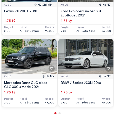
Xe cũ
Hồ Chí Minh
Xe cũ
Hà Nội
Lexus RX 200T 2018
Ford Explorer Limited 2.3
EcoBoost 2021
1.75 tỷ
1.75 tỷ
Dung tích
Hộp số
Km đã đi
Dung tích
Hộp số
Km đã đi
2.0 L
AT - Số tự động
95,000
2.3 L
AT - Số tự động
36,000
Xe cũ
Hà Nội
Xe cũ
Hà Nội
Mercedes Benz GLC class
BMW 7 Series 730Li 2016
GLC 300 4Matic 2021
1.75 tỷ
1.75 tỷ
Dung tích
Hộp số
Km đã đi
Dung tích
Hộp số
Km đã đi
2.0 L
AT - Số tự động
49,000
2.0 L
AT - Số tự động
70,000