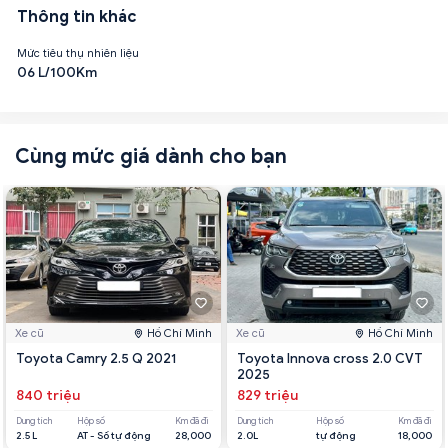
Thông tin khác
Mức tiêu thụ nhiên liệu
06 L/100Km
Cùng mức giá dành cho bạn
Xe cũ
Hồ Chí Minh
Xe cũ
Hồ Chí Minh
Toyota Camry 2.5 Q 2021
Toyota Innova cross 2.0 CVT
2025
840 triệu
829 triệu
Dung tích
Hộp số
Km đã đi
Dung tích
Hộp số
Km đã đi
2.5 L
AT - Số tự động
28,000
2.0L
tự động
18,000