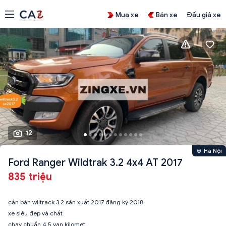
Mua xe
Bán xe
Đấu giá xe
12
Hà Nội
Ford Ranger Wildtrak 3.2 4x4 AT 2017
835 triệu
cần bán wiltrack 3.2 sản xuất 2017 đăng ký 2018
xe siêu đẹp và chất
chạy chuẩn 4,5 vạn kilomet