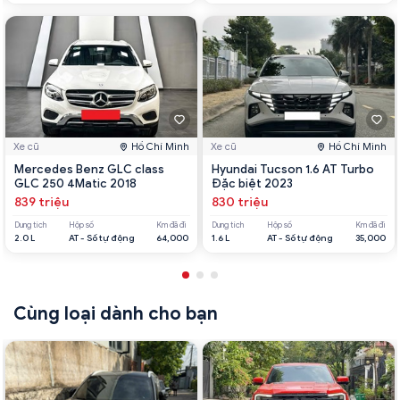
Xe cũ
Hồ Chí Minh
Xe cũ
Hồ Chí Minh
Mercedes Benz GLC class
Hyundai Tucson 1.6 AT Turbo
GLC 250 4Matic 2018
Đặc biệt 2023
839 triệu
830 triệu
Dung tích
Hộp số
Km đã đi
Dung tích
Hộp số
Km đã đi
2.0 L
AT - Số tự động
64,000
1.6 L
AT - Số tự động
35,000
Cùng loại dành cho bạn