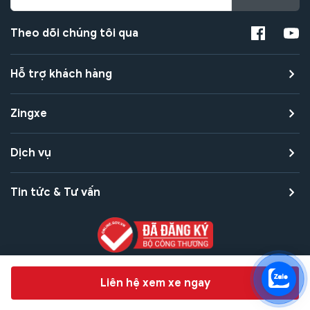
Theo dõi chúng tôi qua
Hỗ trợ khách hàng
Zingxe
Dịch vụ
Tin tức & Tư vấn
Copyright © 2021 Zingxe. All rights reserved
Chat hỗ trợ
Liên hệ xem xe ngay
Bảo mật thanh toán
Bảo mật quyền riêng tư
Điều khoản sử dụng
Bản quyền tác giả