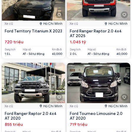
Xe cũ
Hồ Chí Minh
Xe cũ
Hồ Chí Minh
Ford Territory Titanium X 2023
Ford Ranger Raptor 2.0 4x4
AT 2025
720 triệu
1.045 tỷ
Dung tích
Hộp số
Km đã đi
Dung tích
Hộp số
Km đã đi
1.5 L
AT - Số tự động
43,000
2.0 L
AT - Số tự động
40,000
Xe cũ
Hồ Chí Minh
Xe cũ
Hồ Chí Minh
Ford Ranger Raptor 2.0 4x4
Ford Tourneo Limousine 2.0
AT 2020
AT 2020
855 triệu
719 triệu
Dung tích
Hộp số
Km đã đi
Dung tích
Hộp số
Km đã đi