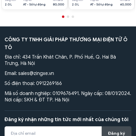
2.0 L
AT - Số tự động
80,000
2.0 L
AT - Số tự động
40,000
CÔNG TY TNHH GIẢI PHÁP THƯƠNG MẠI ĐIỆN TỬ Ô
TÔ
Địa chỉ: 434 Trần Khát Chân, P. Phố Huế, Q. Hai Bà
Trưng, Hà Nội
Email:
sales@zingxe.vn
Số điện thoại:
0912269166
Mã số doanh nghiệp: 0109676491. Ngày cấp: 08/01/2024.
Nơi cấp: SKH & ĐT TP. Hà Nội
Đăng ký nhận những tin tức mới nhất của chúng tôi
Đăng ký