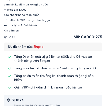
cam kết ko đâm va ko ngập nước
máy số zin 100%
bao check hãng toàn quốc
hỗ trợ bank 70% thủ tục nhanh gọn
xem xe tại mỹ đình hà nội
Xin cảm ơn
Mã: CA0001275
703
Ưu đãi thêm của
Zingxe
Tặng 01 phần quà trị giá lên tới 500k cho KH mua xe
thành công trên Zingxe
Tặng voucher bảo hiểm dân sự, vật chất giảm giá 20%
Tặng phiếu miễn thưởng khi thanh toán thiệt hại bảo
hiểm
Giảm 35% phí kiểm định khi mua hoặc bán xe
Vị trí xe
, Phường Mễ Trì, Quận Nam Từ Liêm