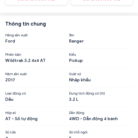
Thông tin chung
Hãng sản xuất
Tên
Ford
Ranger
Phiên bản
Kiểu
Wildtrak 3.2 4x4 AT
Pickup
Năm sản xuất
Xuất xứ
2017
Nhập khẩu
Loại động cơ
Dung tích động cơ (lít)
Dầu
3.2 L
Hộp số
Dẫn động
AT - Số tự động
4WD - Dẫn động 4 bánh
Số cửa
Số chỗ ngồi