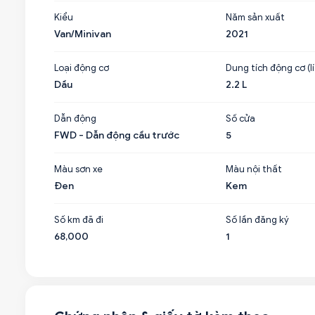
Kiểu
Năm sản xuất
Van/Minivan
2021
Loại động cơ
Dung tích động cơ (lí
Dầu
2.2 L
Dẫn động
Số cửa
FWD - Dẫn động cầu trước
5
Màu sơn xe
Màu nội thất
Đen
Kem
Số km đã đi
Số lần đăng ký
68,000
1