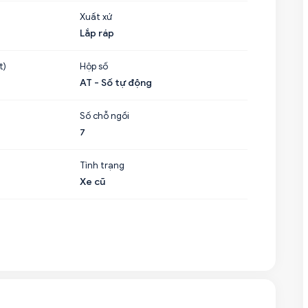
Xuất xứ
Lắp ráp
t)
Hộp số
AT - Số tự động
Số chỗ ngồi
7
Tình trạng
Xe cũ