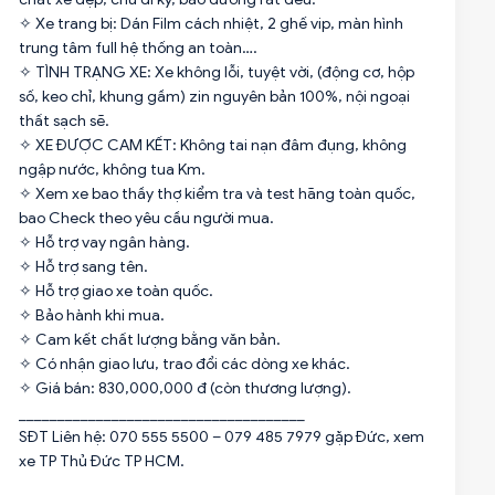
✧ Xe trang bị: Dán Film cách nhiệt, 2 ghế vip, màn hình
trung tâm full hệ thống an toàn….
✧ TÌNH TRẠNG XE: Xe không lỗi, tuyệt vời, (động cơ, hộp
số, keo chỉ, khung gầm) zin nguyên bản 100%, nội ngoại
thất sạch sẽ.
✧ XE ĐƯỢC CAM KẾT: Không tai nạn đâm đụng, không
ngập nước, không tua Km.
✧ Xem xe bao thầy thợ kiểm tra và test hãng toàn quốc,
bao Check theo yêu cầu người mua.
✧ Hỗ trợ vay ngân hàng.
✧ Hỗ trợ sang tên.
✧ Hỗ trợ giao xe toàn quốc.
✧ Bảo hành khi mua.
✧ Cam kết chất lượng bằng văn bản.
✧ Có nhận giao lưu, trao đổi các dòng xe khác.
✧ Giá bán: 830,000,000 đ (còn thương lượng).
_____________________________________
SĐT Liên hệ: 070 555 5500 – 079 485 7979 gặp Đức, xem