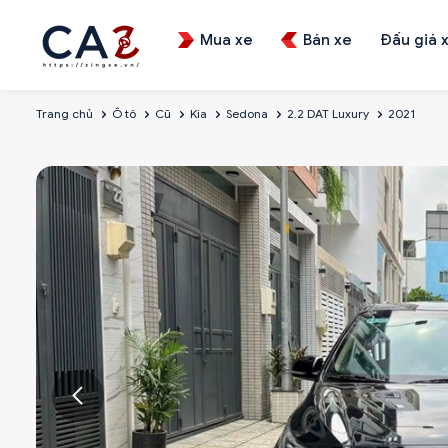
Mua xe
Bán xe
Đấu giá 
Trang chủ
Ô tô
Cũ
Kia
Sedona
2.2 DAT Luxury
2021