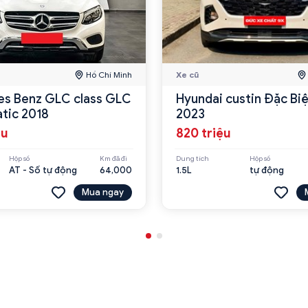
Hồ Chí Minh
Xe cũ
s Benz GLC class GLC
Hyundai custin Đặc Biệ
tic 2018
2023
ệu
820 triệu
Hộp số
Km đã đi
Dung tích
Hộp số
AT - Số tự động
64,000
1.5L
tự động
Mua ngay