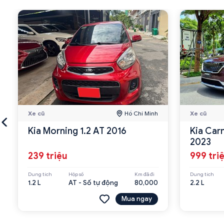
Xe cũ
Hồ Chí Minh
Xe cũ
Kia Morning 1.2 AT 2016
Kia Car
2023
239 triệu
999 tri
Dung tích
Hộp số
Km đã đi
Dung tích
1.2 L
AT - Số tự động
80,000
2.2 L
Mua ngay