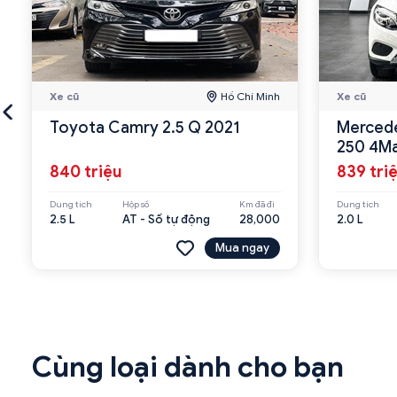
Xe cũ
Hồ Chí Minh
Xe cũ
Toyota Camry 2.5 Q 2021
Mercede
250 4Ma
840 triệu
839 tri
Dung tích
Hộp số
Km đã đi
Dung tích
2.5 L
AT - Số tự động
28,000
2.0 L
Mua ngay
Cùng loại dành cho bạn