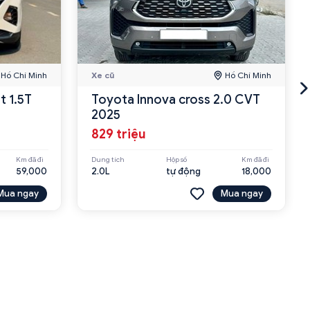
Hồ Chí Minh
Xe cũ
Hồ Chí Minh
t 1.5T
Toyota Innova cross 2.0 CVT
2025
829 triệu
Km đã đi
Dung tích
Hộp số
Km đã đi
59,000
2.0L
tự động
18,000
Mua ngay
Mua ngay