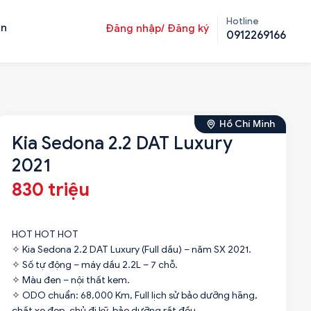
Hotline
ản
Đăng nhập/ Đăng ký
0912269166
Hồ Chí Minh
Kia Sedona 2.2 DAT Luxury
2021
830 triệu
HOT HOT HOT
✧ Kia Sedona 2.2 DAT Luxury (Full dầu) – năm SX 2021.
✧ Số tự động – máy dầu 2.2L – 7 chỗ.
✧ Màu đen – nội thất kem.
✧ ODO chuẩn: 68,000 Km, Full lịch sử bảo dưỡng hãng,
chất xe đẹp, chủ đi kỹ, bảo dưỡng rất đều.