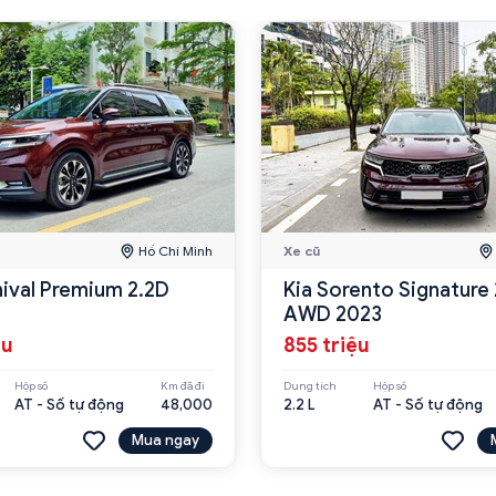
Hồ Chí Minh
Xe cũ
nival Premium 2.2D
Kia Sorento Signature 
AWD 2023
ệu
855 triệu
Hộp số
Km đã đi
Dung tích
Hộp số
AT - Số tự động
48,000
2.2 L
AT - Số tự động
Mua ngay