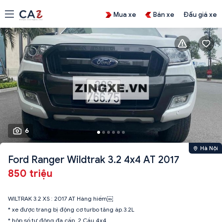
Mua xe
Bán xe
Đấu giá xe
6
Hà Nội
Ford Ranger Wildtrak 3.2 4x4 AT 2017
850 triệu
WILTRAK 3.2 XS : 2017 AT Hàng hiếm￼
* xe được trang bị động cơ turbo tăng áp.3.2L
* hôp số tự động đa cấp. 2 Cầu 4x4