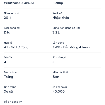
Wildtrak 3.2 4x4 AT
Pickup
Năm sản xuất
Xuất xứ
2017
Nhập khẩu
Loại động cơ
Dung tích động cơ (lít)
Dầu
3.2 L
Hộp số
Dẫn động
AT - Số tự động
4WD - Dẫn động 4 bánh
Số cửa
Số chỗ ngồi
4
5
Màu sơn xe
Màu nội thất
Trắng
Đen
Tình trạng
Số km đã đi
Xe cũ
40,000
Số lần đăng ký