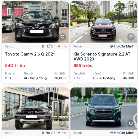
Xe cũ
Hồ Chí Minh
Xe cũ
Hồ Chí Minh
Toyota Camry 2.5 Q 2021
Kia Sorento Signature 2.2 AT
AWD 2023
840 triệu
855 triệu
Dung tích
Hộp số
Km đã đi
Dung tích
Hộp số
Km đã đi
2.5 L
AT - Số tự động
28,000
2.2 L
AT - Số tự động
45,000
Xe cũ
Hồ Chí Minh
Xe cũ
Hồ Chí Minh