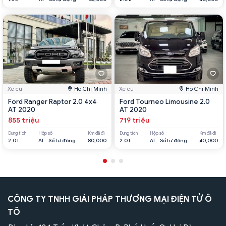
Xe cũ
Hồ Chí Minh
Xe cũ
Hồ Chí Minh
Ford Ranger Raptor 2.0 4x4
Ford Tourneo Limousine 2.0
AT 2020
AT 2020
855 triệu
719 triệu
Dung tích
Hộp số
Km đã đi
Dung tích
Hộp số
Km đã đi
2.0 L
AT - Số tự động
80,000
2.0 L
AT - Số tự động
40,000
CÔNG TY TNHH GIẢI PHÁP THƯƠNG MẠI ĐIỆN TỬ Ô
TÔ