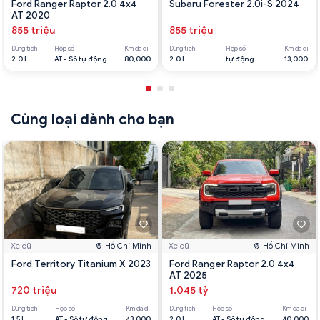
Ford Ranger Raptor 2.0 4x4
Subaru Forester 2.0i-S 2024
AT 2020
855 triệu
855 triệu
Dung tích
Hộp số
Km đã đi
Dung tích
Hộp số
Km đã đi
2.0 L
AT - Số tự động
80,000
2.0 L
tự động
13,000
Cùng loại dành cho bạn
Xe cũ
Hồ Chí Minh
Xe cũ
Hồ Chí Minh
Ford Territory Titanium X 2023
Ford Ranger Raptor 2.0 4x4
AT 2025
720 triệu
1.045 tỷ
Dung tích
Hộp số
Km đã đi
Dung tích
Hộp số
Km đã đi
1.5 L
AT - Số tự động
43,000
2.0 L
AT - Số tự động
40,000