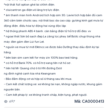
*nội thất full option ghế lái chỉnh điện.
* cluicantron ga điện.vô lăng trợ lực điện.
* âm thanh màn hình Android tích hợp sim 3G. Lavie tích hợp bản đồ cam
360 cảm biến chước sau. nội thất bọc da cao cấp. gương kính gạt mưa tự
động điện. điều hòa tự động hai vùng độc lập
* hệ thống phanh ABS 4 bánh. cân bằng điện tử hỗ trợ đổ đèo. vv
* ngoại thất Sơn bỏ sạch đẹp.La zăng lúc phay. bể Bước chụp thùng nhà
máy. đèn gầm đèn Lùi fun Let.
* nguồn xe mua từ mới Đktncc.xe được bảo Dưỡng thay dầu định kỳ tại
hãng.
* bên bán sim cam kết for máy zin 100% bao test hãng.
* có hỗ trợ Bank 70%. có hỗ trợ xang tên rút hồ sơ .
* liên hệ Mr Quang chợ ô tô HN đường Dươ
ng đình nghệ cạnh tòa nhà Keangnam
- Bảo đảm động cơ và hộp số 6 tháng sau khi mua.
- Cam kết chất lượng xe: xe không tai nạn, không ngập nước, khung gầm
nguyên bản.
- Cam kết pháp lý: xe không tranh chấp, kiện tụng, phạt nguội.
Mã: CA0000413
697