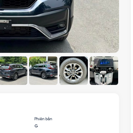
Phiên bản
G