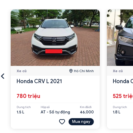
Xe cũ
Hồ Chí Minh
Xe cũ
Honda CRV L 2021
Honda C
780 triệu
525 tri
Dung tích
Hộp số
Km đã đi
Dung tích
1.5 L
AT - Số tự động
46,000
1.8 L
Mua ngay