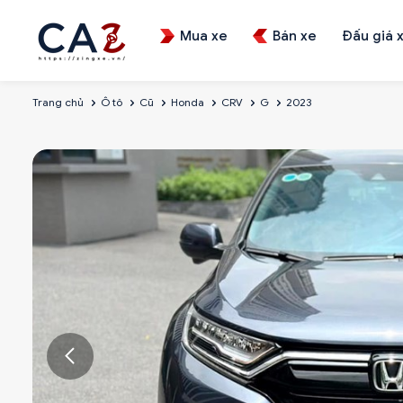
Mua xe
Bán xe
Đấu giá 
Trang chủ
Ô tô
Cũ
Honda
CRV
G
2023