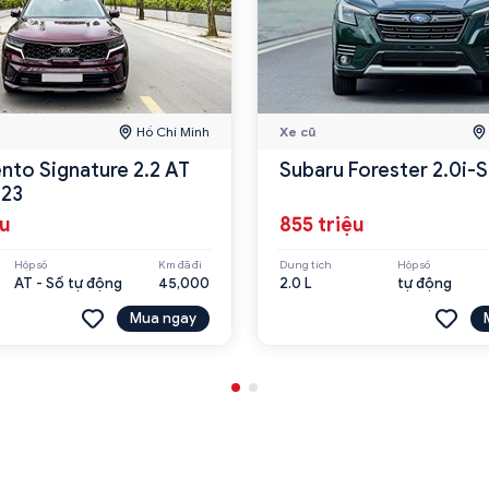
Hồ Chí Minh
Xe cũ
ento Signature 2.2 AT
Subaru Forester 2.0i-
23
ệu
855 triệu
Hộp số
Km đã đi
Dung tích
Hộp số
AT - Số tự động
45,000
2.0 L
tự động
Mua ngay