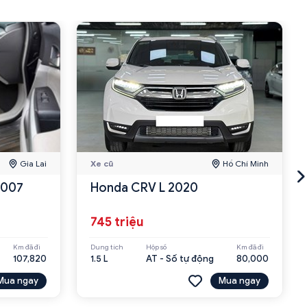
Gia Lai
Xe cũ
Hồ Chí Minh
2007
Honda CRV L 2020
745 triệu
Km đã đi
Dung tích
Hộp số
Km đã đi
107,820
1.5 L
AT - Số tự động
80,000
Mua ngay
Mua ngay