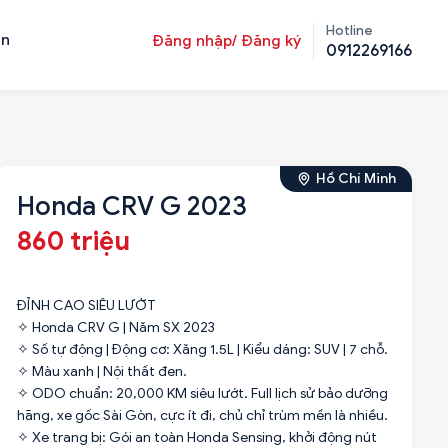
Hotline
ản
Đăng nhập/ Đăng ký
0912269166
Hồ Chí Minh
Honda CRV G 2023
860 triệu
ĐỈNH CAO SIÊU LƯỚT
✧ Honda CRV G | Năm SX 2023
✧ Số tự động | Động cơ: Xăng 1.5L | Kiểu dáng: SUV | 7 chỗ.
✧ Màu xanh | Nội thất đen.
✧ ODO chuẩn: 20,000 KM siêu lướt. Full lịch sử bảo dưỡng
hãng, xe gốc Sài Gòn, cực ít đi, chủ chỉ trùm mền là nhiều.
✧ Xe trang bị: Gói an toàn Honda Sensing, khởi động nút