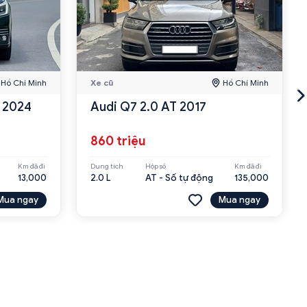
Hồ Chí Minh
Xe cũ
Hồ Chí Minh
S 2024
Audi Q7 2.0 AT 2017
860 triệu
Km đã đi
Dung tích
Hộp số
Km đã đi
13,000
2.0 L
AT - Số tự động
135,000
Mua ngay
Mua ngay