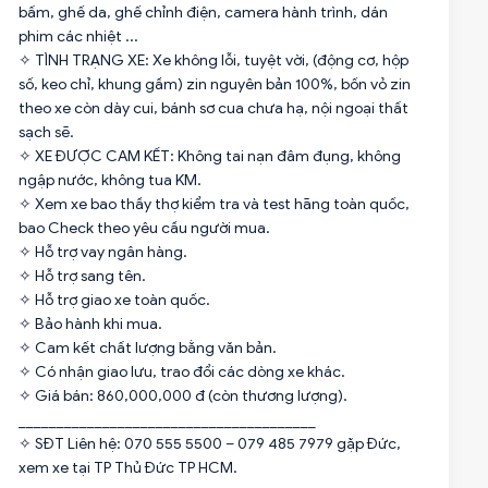
bấm, ghế da, ghế chỉnh điện, camera hành trình, dán
phim các nhiệt ...
✧ TÌNH TRẠNG XE: Xe không lỗi, tuyệt vời, (động cơ, hộp
số, keo chỉ, khung gầm) zin nguyên bản 100%, bốn vỏ zin
theo xe còn dày cui, bánh sơ cua chưa hạ, nội ngoại thất
sạch sẽ.
✧ XE ĐƯỢC CAM KẾT: Không tai nạn đâm đụng, không
ngập nước, không tua KM.
✧ Xem xe bao thầy thợ kiểm tra và test hãng toàn quốc,
bao Check theo yêu cầu người mua.
✧ Hỗ trợ vay ngân hàng.
✧ Hỗ trợ sang tên.
✧ Hỗ trợ giao xe toàn quốc.
✧ Bảo hành khi mua.
✧ Cam kết chất lượng bằng văn bản.
✧ Có nhận giao lưu, trao đổi các dòng xe khác.
✧ Giá bán: 860,000,000 đ (còn thương lượng).
_______________________________________
✧ SĐT Liên hệ: 070 555 5500 – 079 485 7979 gặp Đức,