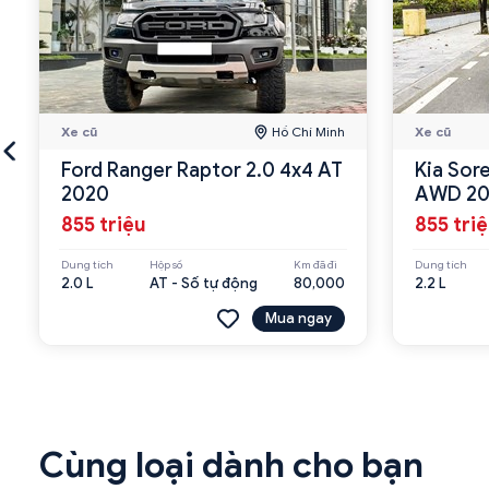
Xe cũ
Hồ Chí Minh
Xe cũ
Ford Ranger Raptor 2.0 4x4 AT
Kia Sor
2020
AWD 20
855 triệu
855 tri
Dung tích
Hộp số
Km đã đi
Dung tích
2.0 L
AT - Số tự động
80,000
2.2 L
Mua ngay
Cùng loại dành cho bạn