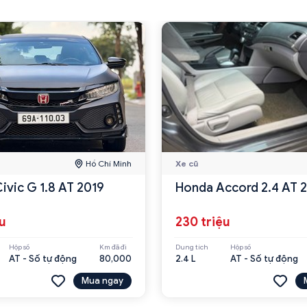
Hồ Chí Minh
Xe cũ
ivic G 1.8 AT 2019
Honda Accord 2.4 AT 
ệu
230 triệu
Hộp số
Km đã đi
Dung tích
Hộp số
AT - Số tự động
80,000
2.4 L
AT - Số tự động
Mua ngay