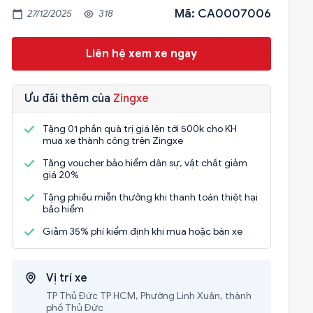
Mã: CA0007006
27/12/2025
318
Liên hệ xem xe ngay
Ưu đãi thêm của
Zingxe
Tặng 01 phần quà trị giá lên tới 500k cho KH
mua xe thành công trên Zingxe
Tặng voucher bảo hiểm dân sự, vật chất giảm
giá 20%
Tặng phiếu miễn thưởng khi thanh toán thiệt hại
bảo hiểm
Giảm 35% phí kiểm định khi mua hoặc bán xe
Vị trí xe
TP Thủ Đức TP HCM, Phường Linh Xuân, thành
phố Thủ Đức