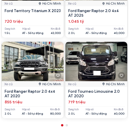
Xe cũ
Hồ Chí Minh
Xe cũ
Hồ Chí Minh
Ford Territory Titanium X 2023
Ford Ranger Raptor 2.0 4x4
AT 2025
720 triệu
1.045 tỷ
Dung tích
Hộp số
Km đã đi
Dung tích
Hộp số
Km đã đi
1.5 L
AT - Số tự động
43,000
2.0 L
AT - Số tự động
40,000
Xe cũ
Hồ Chí Minh
Xe cũ
Hồ Chí Minh
Ford Ranger Raptor 2.0 4x4
Ford Tourneo Limousine 2.0
AT 2020
AT 2020
855 triệu
719 triệu
Dung tích
Hộp số
Km đã đi
Dung tích
Hộp số
Km đã đi
2.0 L
AT - Số tự động
80,000
2.0 L
AT - Số tự động
40,000