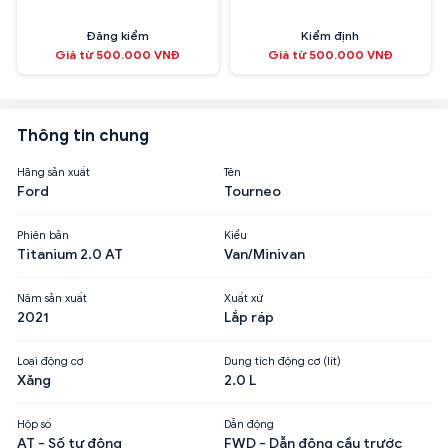
Đăng kiểm
Kiểm định
Giá từ 500.000 VNĐ
Giá từ 500.000 VNĐ
Thông tin chung
Hãng sản xuất
Tên
Ford
Tourneo
Phiên bản
Kiểu
Titanium 2.0 AT
Van/Minivan
Năm sản xuất
Xuất xứ
2021
Lắp ráp
Loại động cơ
Dung tích động cơ (lít)
Xăng
2.0 L
Hộp số
Dẫn động
AT - Số tự động
FWD - Dẫn động cầu trước