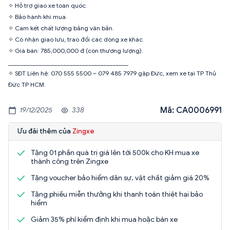
✧ Hỗ trợ giao xe toàn quốc.
✧ Bảo hành khi mua.
✧ Cam kết chất lượng bằng văn bản.
✧ Có nhận giao lưu, trao đổi các dòng xe khác.
✧ Giá bán: 785,000,000 đ (còn thương lượng).
_______________________________________
✧ SĐT Liên hệ: 070 555 5500 – 079 485 7979 gặp Đức, xem xe tại TP Thủ
Đức TP HCM.
Mã: CA0006991
19/12/2025
338
Ưu đãi thêm của
Zingxe
Tặng 01 phần quà trị giá lên tới 500k cho KH mua xe
thành công trên Zingxe
Tặng voucher bảo hiểm dân sự, vật chất giảm giá 20%
Tặng phiếu miễn thưởng khi thanh toán thiệt hại bảo
hiểm
Giảm 35% phí kiểm định khi mua hoặc bán xe