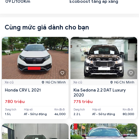
09 L/100Km
Ecoboost tăng áp xăng
Cùng mức giá dành cho bạn
Xe cũ
Hồ Chí Minh
Xe cũ
Hồ Chí Minh
Honda CRV L 2021
Kia Sedona 2.2 DAT Luxury
2020
780 triệu
775 triệu
Dung tích
Hộp số
Km đã đi
Dung tích
Hộp số
Km đã đi
1.5 L
AT - Số tự động
46,000
2.2 L
AT - Số tự động
80,000