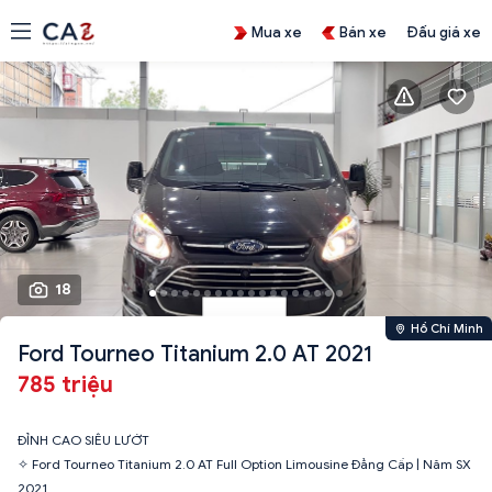
Mua xe
Bán xe
Đấu giá xe
18
Hồ Chí Minh
Ford Tourneo Titanium 2.0 AT 2021
785 triệu
ĐỈNH CAO SIÊU LƯỚT
✧ Ford Tourneo Titanium 2.0 AT Full Option Limousine Đẳng Cấp | Năm SX
2021