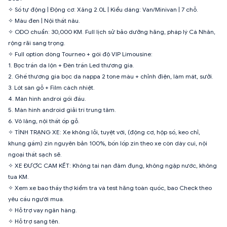
✧ Số tự động | Động cơ: Xăng 2.0L | Kiểu dáng: Van/Minivan | 7 chỗ.
✧ Màu đen | Nội thất nâu.
✧ ODO chuẩn: 30,000 KM. Full lịch sử bảo dưỡng hãng, pháp lý Cá Nhân,
rộng rãi sang trọng.
✧ Full option dòng Tourneo + gói độ VIP Limousine:
1. Bọc trần da lộn + Đèn trần Led thương gia.
2. Ghế thương gia bọc da nappa 2 tone màu + chỉnh điện, làm mát, sưởi.
3. Lót sàn gỗ + Film cách nhiệt.
4. Màn hình androi gối đầu.
5. Màn hình android giải trí trung tâm.
6. Vô lăng, nội thất ốp gỗ.
✧ TÌNH TRẠNG XE: Xe không lỗi, tuyệt vời, (động cơ, hộp số, keo chỉ,
khung gầm) zin nguyên bản 100%, bốn lốp zin theo xe còn dày cui, nội
ngoại thất sạch sẽ.
✧ XE ĐƯỢC CAM KẾT: Không tai nạn đâm đụng, không ngập nước, không
tua KM.
✧ Xem xe bao thầy thợ kiểm tra và test hãng toàn quốc, bao Check theo
yêu cầu người mua.
✧ Hỗ trợ vay ngân hàng.
✧ Hỗ trợ sang tên.