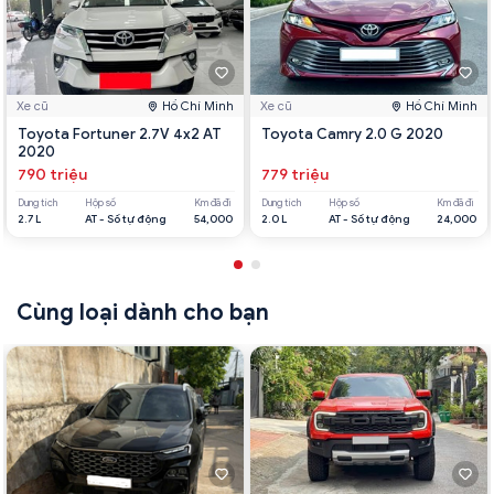
Xe cũ
Hồ Chí Minh
Xe cũ
Hồ Chí Minh
Toyota Fortuner 2.7V 4x2 AT
Toyota Camry 2.0 G 2020
2020
790 triệu
779 triệu
Dung tích
Hộp số
Km đã đi
Dung tích
Hộp số
Km đã đi
2.7 L
AT - Số tự động
54,000
2.0 L
AT - Số tự động
24,000
Cùng loại dành cho bạn