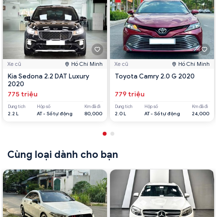
Xe cũ
Hồ Chí Minh
Xe cũ
Hồ Chí Minh
Kia Sedona 2.2 DAT Luxury
Toyota Camry 2.0 G 2020
2020
775 triệu
779 triệu
Dung tích
Hộp số
Km đã đi
Dung tích
Hộp số
Km đã đi
2.2 L
AT - Số tự động
80,000
2.0 L
AT - Số tự động
24,000
Cùng loại dành cho bạn