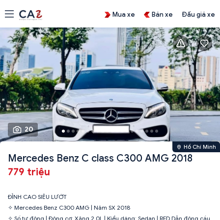
Mua xe
Bán xe
Đấu giá xe
20
Hồ Chí Minh
Mercedes Benz C class C300 AMG 2018
779 triệu
ĐỈNH CAO SIÊU LƯỚT
✧ Mercedes Benz C300 AMG | Năm SX 2018
✧ Số tự động | Động cơ: Xăng 2.0L | Kiểu dáng: Sedan | RFD Dẫn động cầu