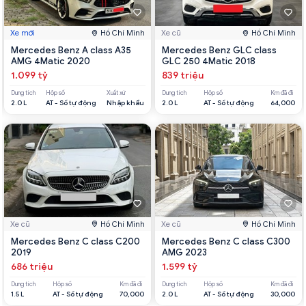
Xe mới
Hồ Chí Minh
Xe cũ
Hồ Chí Minh
Mercedes Benz A class A35
Mercedes Benz GLC class
AMG 4Matic 2020
GLC 250 4Matic 2018
1.099 tỷ
839 triệu
Dung tích
Hộp số
Xuất xứ
Dung tích
Hộp số
Km đã đi
2.0 L
AT - Số tự động
Nhập khẩu
2.0 L
AT - Số tự động
64,000
Xe cũ
Hồ Chí Minh
Xe cũ
Hồ Chí Minh
Mercedes Benz C class C200
Mercedes Benz C class C300
2019
AMG 2023
686 triệu
1.599 tỷ
Dung tích
Hộp số
Km đã đi
Dung tích
Hộp số
Km đã đi
1.5 L
AT - Số tự động
70,000
2.0 L
AT - Số tự động
30,000