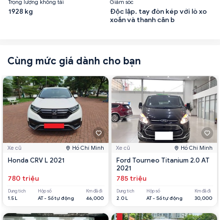
Trọng lượng không tải
Giảm sốc
1928 kg
Độc lập. tay đòn kép với lò xo
xoắn và thanh cân b
Cùng mức giá dành cho bạn
Xe cũ
Hồ Chí Minh
Xe cũ
Hồ Chí Minh
Honda CRV L 2021
Ford Tourneo Titanium 2.0 AT
2021
780 triệu
785 triệu
Dung tích
Hộp số
Km đã đi
Dung tích
Hộp số
Km đã đi
1.5 L
AT - Số tự động
46,000
2.0 L
AT - Số tự động
30,000