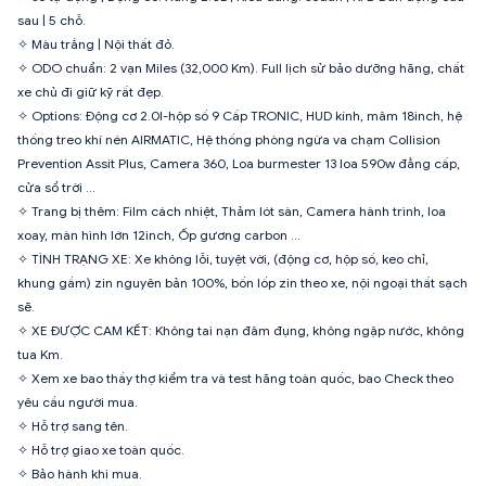
sau | 5 chỗ.
✧ Màu trắng | Nội thất đỏ.
✧ ODO chuẩn: 2 vạn Miles (32,000 Km). Full lịch sử bảo dưỡng hãng, chất
xe chủ đi giữ kỹ rất đẹp.
✧ Options: Động cơ 2.0l-hộp số 9 Cấp TRONIC, HUD kính, mâm 18inch, hệ
thống treo khí nén AIRMATIC, Hệ thống phòng ngừa va chạm Collision
Prevention Assit Plus, Camera 360, Loa burmester 13 loa 590w đẳng cấp,
cửa sổ trời …
✧ Trang bị thêm: Film cách nhiệt, Thảm lót sàn, Camera hành trình, loa
xoay, màn hình lớn 12inch, Ốp gương carbon ...
✧ TÌNH TRẠNG XE: Xe không lỗi, tuyệt vời, (động cơ, hộp số, keo chỉ,
khung gầm) zin nguyên bản 100%, bốn lốp zin theo xe, nội ngoại thất sạch
sẽ.
✧ XE ĐƯỢC CAM KẾT: Không tai nạn đâm đụng, không ngập nước, không
tua Km.
✧ Xem xe bao thầy thợ kiểm tra và test hãng toàn quốc, bao Check theo
yêu cầu người mua.
✧ Hỗ trợ sang tên.
✧ Hỗ trợ giao xe toàn quốc.
✧ Bảo hành khi mua.