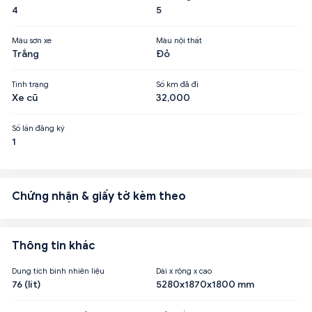
4
5
Màu sơn xe
Màu nội thất
Trắng
Đỏ
Tình trạng
Số km đã đi
Xe cũ
32,000
Số lần đăng ký
1
Chứng nhận & giấy tờ kèm theo
Thông tin khác
Dung tích bình nhiên liệu
Dài x rộng x cao
76 (lít)
5280x1870x1800 mm