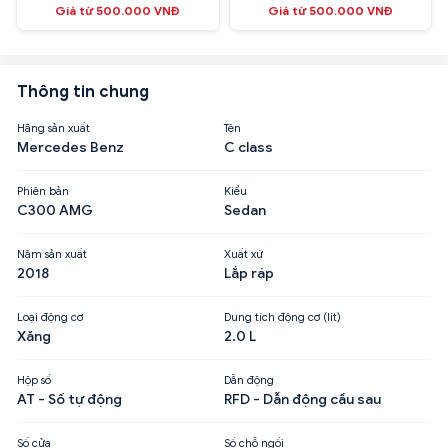
Giá từ 500.000 VNĐ
Giá từ 500.000 VNĐ
Thông tin chung
Hãng sản xuất
Tên
Mercedes Benz
C class
Phiên bản
Kiểu
C300 AMG
Sedan
Năm sản xuất
Xuất xứ
2018
Lắp ráp
Loại động cơ
Dung tích động cơ (lít)
Xăng
2.0 L
Hộp số
Dẫn động
AT - Số tự động
RFD - Dẫn động cầu sau
Số cửa
Số chỗ ngồi