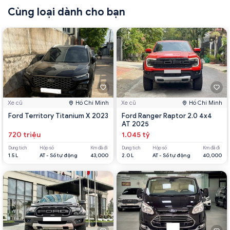
Cùng loại dành cho bạn
Xe cũ
Hồ Chí Minh
Xe cũ
Hồ Chí Minh
Ford Territory Titanium X 2023
Ford Ranger Raptor 2.0 4x4
AT 2025
720 triệu
1.045 tỷ
Dung tích
Hộp số
Km đã đi
Dung tích
Hộp số
Km đã đi
1.5 L
AT - Số tự động
43,000
2.0 L
AT - Số tự động
40,000