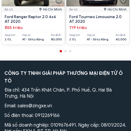
Xe cũ
Hồ Chí Minh
Xe cũ
Hồ Chí Minh
Ford Ranger Raptor 2.0 4x4
Ford Tourneo Limousine 2.0
AT 2020
AT 2020
855 triệu
719 triệu
Dung tích
Hộp số
Km đã đi
Dung tích
Hộp số
Km đã đi
2.0 L
AT - Số tự động
80,000
2.0 L
AT - Số tự động
40,000
CÔNG TY TNHH GIẢI PHÁP THƯƠNG MẠI ĐIỆN TỬ Ô
TÔ
Địa chỉ: 434 Trần Khát Chân, P. Phố Huế, Q. Hai Bà
Trưng, Hà Nội
Email:
sales@zingxe.vn
Số điện thoại:
0912269166
Mã số doanh nghiệp: 0109676491. Ngày cấp: 08/01/2024.