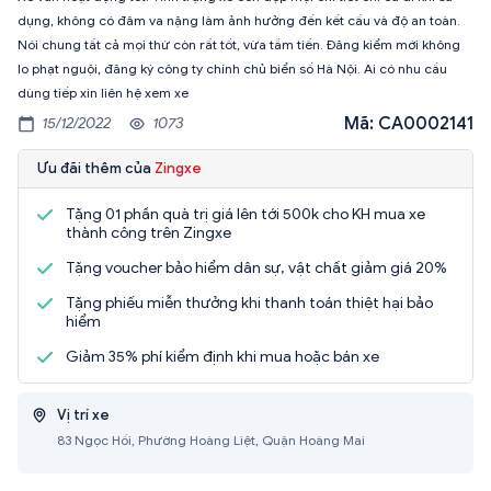
dụng, không có đâm va nặng làm ảnh hưởng đến kết cấu và độ an toàn.
Nói chung tất cả mọi thứ còn rất tốt, vừa tầm tiền. Đăng kiểm mới không
lo phạt nguội, đăng ký công ty chính chủ biển số Hà Nội. Ai có nhu cầu
dùng tiếp xin liên hệ xem xe
Mã: CA0002141
15/12/2022
1073
Ưu đãi thêm của
Zingxe
Tặng 01 phần quà trị giá lên tới 500k cho KH mua xe
thành công trên Zingxe
Tặng voucher bảo hiểm dân sự, vật chất giảm giá 20%
Tặng phiếu miễn thưởng khi thanh toán thiệt hại bảo
hiểm
Giảm 35% phí kiểm định khi mua hoặc bán xe
Vị trí xe
83 Ngọc Hồi, Phường Hoàng Liệt, Quận Hoàng Mai