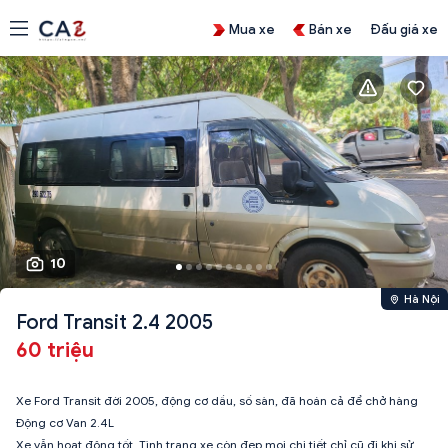
Mua xe
Bán xe
Đấu giá xe
10
Hà Nội
Ford Transit 2.4 2005
60 triệu
Xe Ford Transit đời 2005, động cơ dầu, số sàn, đã hoán cả để chở hàng
Động cơ Van 2.4L
Xe vẫn hoạt động tốt. Tình trạng xe còn đẹp mọi chi tiết chỉ cũ đi khi sử