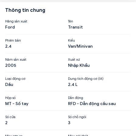
Thông tin chung
Hãng sản xuất
Tên
Ford
Transit
Phiên bản
Kiểu
2.4
Van/Minivan
Năm sản xuất
Xuất xứ
2005
Nhập Khẩu
Loại động cơ
Dung tích động cơ (lít)
Dầu
2.4 L
Hộp số
Dẫn động
MT - Số tay
RFD - Dẫn động cầu sau
Số cửa
Số chỗ ngồi
2
3
Màu sơn xe
Màu nội thất