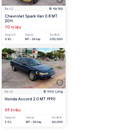
Xe cũ
Hà Nội
Chevrolet Spark Van 0.8 MT
2011
70 triệu
Dung tích
Hộp số
Km đã đi
0.8 L
MT - Số tay
200,000
Xe cũ
Vĩnh Long
Honda Accord 2.0 MT 1990
59 triệu
Dung tích
Hộp số
Km đã đi
2.0 L
MT - Số tay
60,000