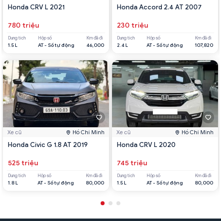
Honda CRV L 2021
Honda Accord 2.4 AT 2007
780 triệu
230 triệu
Dung tích
Hộp số
Km đã đi
Dung tích
Hộp số
Km đã đi
1.5 L
AT - Số tự động
46,000
2.4 L
AT - Số tự động
107,820
Xe cũ
Hồ Chí Minh
Xe cũ
Hồ Chí Minh
Honda Civic G 1.8 AT 2019
Honda CRV L 2020
525 triệu
745 triệu
Dung tích
Hộp số
Km đã đi
Dung tích
Hộp số
Km đã đi
1.8 L
AT - Số tự động
80,000
1.5 L
AT - Số tự động
80,000