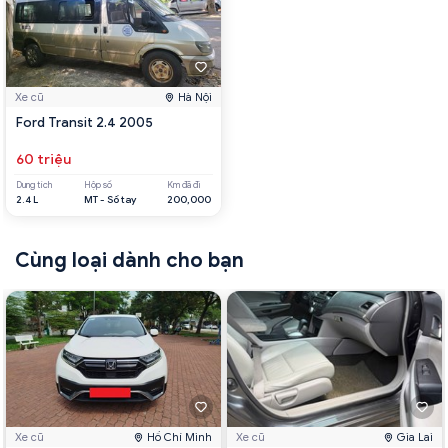
Xe cũ
Hà Nội
Ford Transit 2.4 2005
60 triệu
Dung tích
Hộp số
Km đã đi
2.4 L
MT - Số tay
200,000
Cùng loại dành cho bạn
Xe cũ
Hồ Chí Minh
Xe cũ
Gia Lai