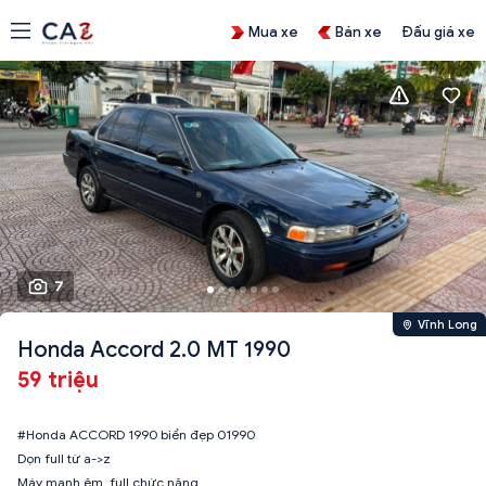
Mua xe
Bán xe
Đấu giá xe
7
Vĩnh Long
Honda Accord 2.0 MT 1990
59 triệu
#Honda ACCORD 1990 biển đẹp 01990
Dọn full từ a->z
Máy mạnh êm, full chức năng