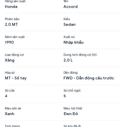
Hãng sản xuất
Tên
Honda
Accord
Phiên bản
Kiểu
2.0 MT
Sedan
Năm sản xuất
Xuất xứ
1990
Nhập khẩu
Loại động cơ
Dung tích động cơ (lít)
Xăng
2.0 L
Hộp số
Dẫn động
MT - Số tay
FWD - Dẫn động cầu trước
Số cửa
Số chỗ ngồi
4
5
Màu sơn xe
Màu nội thất
Xanh
Đen Đỏ
Tình trạng
Số km đã đi