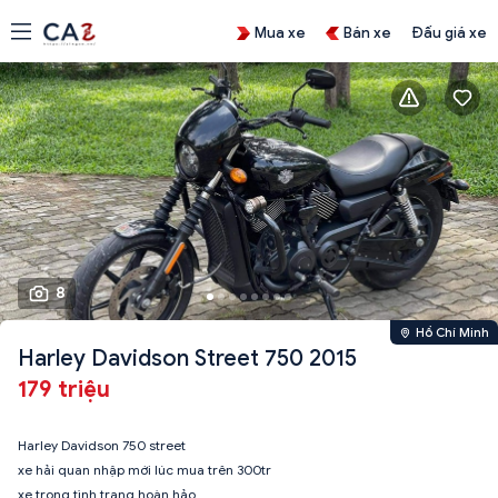
Mua xe
Bán xe
Đấu giá xe
8
Hồ Chí Minh
Harley Davidson Street 750 2015
179 triệu
Harley Davidson 750 street
xe hải quan nhập mới lúc mua trên 300tr
xe trong tình trạng hoàn hảo