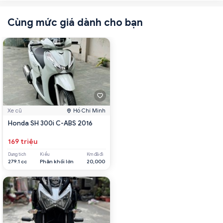
Cùng mức giá dành cho bạn
Xe cũ
Hồ Chí Minh
Honda SH 300i C-ABS 2016
169 triệu
Dung tích
Kiểu
Km đã đi
279.1 cc
Phân khối lớn
20,000