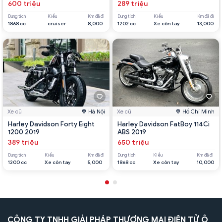
600 triệu
289 triệu
Dung tích
Kiểu
Km đã đi
Dung tích
Kiểu
Km đã đi
1868 cc
cruiser
8,000
1202 cc
Xe côn tay
13,000
Xe cũ
Hà Nội
Xe cũ
Hồ Chí Minh
Harley Davidson Forty Eight
Harley Davidson FatBoy 114Ci
1200 2019
ABS 2019
389 triệu
650 triệu
Dung tích
Kiểu
Km đã đi
Dung tích
Kiểu
Km đã đi
1200 cc
Xe côn tay
5,000
1868 cc
Xe côn tay
10,000
CÔNG TY TNHH GIẢI PHÁP THƯƠNG MẠI ĐIỆN TỬ Ô