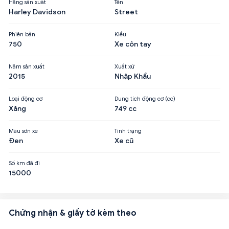
Hãng sản xuất
Tên
Harley Davidson
Street
Phiên bản
Kiểu
750
Xe côn tay
Năm sản xuất
Xuất xứ
2015
Nhập Khẩu
Loại động cơ
Dung tích động cơ (cc)
Xăng
749 cc
Màu sơn xe
Tình trạng
Đen
Xe cũ
Số km đã đi
15000
Chứng nhận & giấy tờ kèm theo