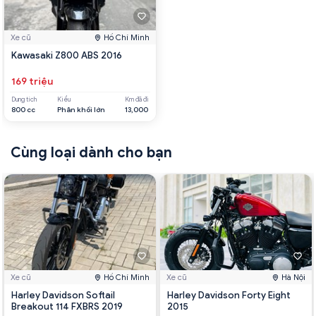
Xe cũ
Hồ Chí Minh
Kawasaki Z800 ABS 2016
169 triệu
Dung tích
Kiểu
Km đã đi
800 cc
Phân khối lớn
13,000
Cùng loại dành cho bạn
Xe cũ
Hồ Chí Minh
Xe cũ
Hà Nội
Harley Davidson Softail
Harley Davidson Forty Eight
Breakout 114 FXBRS 2019
2015