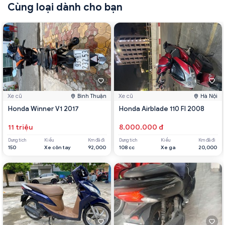
Cùng loại dành cho bạn
Xe cũ
Bình Thuận
Xe cũ
Hà Nội
Honda Winner V1 2017
Honda Airblade 110 FI 2008
11 triệu
8.000.000 đ
Dung tích
Kiểu
Km đã đi
Dung tích
Kiểu
Km đã đi
150
Xe côn tay
92,000
108 cc
Xe ga
20,000