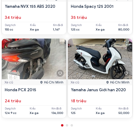
Yamaha NVX 155 ABS 2020
Honda Spacy 125 2001
34 triệu
35 triệu
Dung tích
Kiểu
Km đã đi
Dung tích
Kiểu
Km đã đi
155 cc
Xe ga
1,167
125 cc
Xe ga
80,000
Xe cũ
Hồ Chí Minh
Xe cũ
Hồ Chí Minh
Honda PCX 2015
Yamaha Janus Giới hạn 2020
24 triệu
18 triệu
Dung tích
Kiểu
Km đã đi
Dung tích
Kiểu
Km đã đi
124.9 cc
Xe ga
136,000
125
Xe ga
50,000