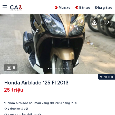
Mua xe
Bán xe
Đấu giá xe
8
Hà Nội
Honda Airblade 125 FI 2013
25 triệu
"Honda Airblade 125 màu Vàng đời 2013 hàng 95%
-Xe đẹp ko tỳ vết
-Xe máy zin bao tét tủ nóc