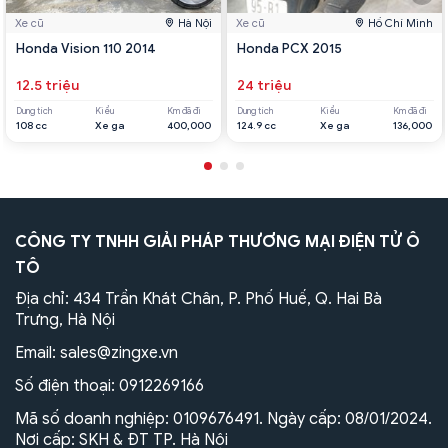
Xe cũ
Hà Nội
Xe cũ
Hồ Chí Minh
Honda Vision 110 2014
Honda PCX 2015
12.5 triệu
24 triệu
Dung tích
Kiểu
Km đã đi
Dung tích
Kiểu
Km đã đi
108 cc
Xe ga
400,000
124.9 cc
Xe ga
136,000
CÔNG TY TNHH GIẢI PHÁP THƯƠNG MẠI ĐIỆN TỬ Ô
TÔ
Địa chỉ: 434 Trần Khát Chân, P. Phố Huế, Q. Hai Bà
Trưng, Hà Nội
Email:
sales@zingxe.vn
Số điện thoại:
0912269166
Mã số doanh nghiệp: 0109676491. Ngày cấp: 08/01/2024.
Nơi cấp: SKH & ĐT TP. Hà Nội