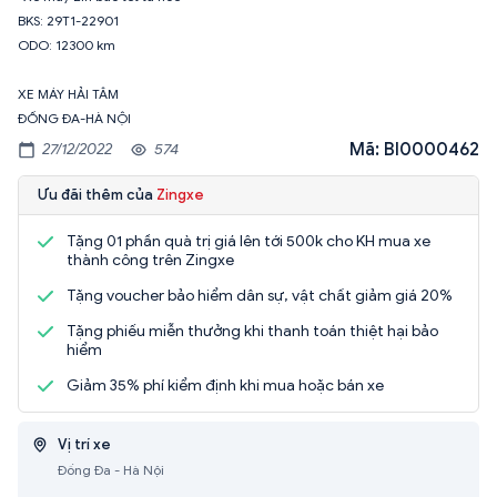
BKS: 29T1-22901
ODO: 12300 km
XE MÁY HẢI TÂM
ĐỐNG ĐA-HÀ NỘI
Mã: BI0000462
27/12/2022
574
Ưu đãi thêm của
Zingxe
Tặng 01 phần quà trị giá lên tới 500k cho KH mua xe
thành công trên Zingxe
Tặng voucher bảo hiểm dân sự, vật chất giảm giá 20%
Tặng phiếu miễn thưởng khi thanh toán thiệt hại bảo
hiểm
Giảm 35% phí kiểm định khi mua hoặc bán xe
Vị trí xe
Đống Đa - Hà Nội