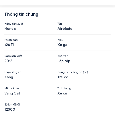
Thông tin chung
Hãng sản xuất
Tên
Honda
Airblade
Phiên bản
Kiểu
125 FI
Xe ga
Năm sản xuất
Xuất xứ
2013
Lắp ráp
Loại động cơ
Dung tích động cơ (cc)
Xăng
125 cc
Màu sơn xe
Tình trạng
Vàng Cát
Xe cũ
Số km đã đi
12300