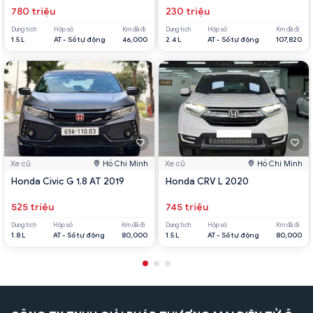
780 triệu
230 triệu
Dung tích
Hộp số
Km đã đi
Dung tích
Hộp số
Km đã đi
1.5 L
AT - Số tự động
46,000
2.4 L
AT - Số tự động
107,820
Xe cũ
Hồ Chí Minh
Xe cũ
Hồ Chí Minh
Honda Civic G 1.8 AT 2019
Honda CRV L 2020
525 triệu
745 triệu
Dung tích
Hộp số
Km đã đi
Dung tích
Hộp số
Km đã đi
1.8 L
AT - Số tự động
80,000
1.5 L
AT - Số tự động
80,000