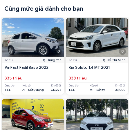
Cùng mức giá dành cho bạn
Xe cũ
Hưng Yên
Xe cũ
Hồ Chí Minh
VinFast Fadil Base 2022
Kia Soluto 1.4 MT 2021
335 triệu
338 triệu
Dung tích
Hộp số
Km đã đi
Dung tích
Hộp số
Km đã đi
1.4 L
AT - Số tự động
617,222
1.4 L
MT - Số tay
38,000