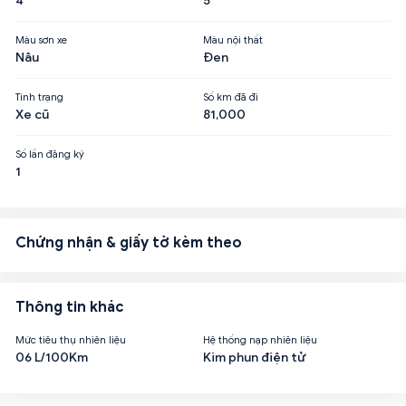
4
5
Màu sơn xe
Màu nội thất
Nâu
Đen
Tình trạng
Số km đã đi
Xe cũ
81,000
Số lần đăng ký
1
Chứng nhận & giấy tờ kèm theo
Thông tin khác
Mức tiêu thụ nhiên liệu
Hệ thống nạp nhiên liệu
06 L/100Km
Kim phun điện tử