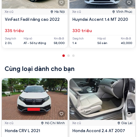
Xe cũ
Hà Nội
Xe cũ
Vĩnh Phúc
VinFast Fadil nâng cao 2022
Huyndai Accent 1.4 MT 2020
335 triệu
330 triệu
Dung tích
Hộp số
Km đã đi
Dung tích
Hộp số
Km đã đi
2.0 L
AT - Số tự động
58,000
1.4
Số sàn
40,000
Cùng loại dành cho bạn
Xe cũ
Hồ Chí Minh
Xe cũ
Gia Lai
Honda CRV L 2021
Honda Accord 2.4 AT 2007