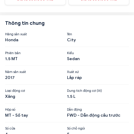
Thông tin chung
Hãng sản xuất
Tên
Honda
City
Phiên bản
Kiểu
1.5 MT
Sedan
Năm sản xuất
Xuất xứ
2017
Lắp ráp
Loại động cơ
Dung tích động cơ (lít)
Xăng
1.5 L
Hộp số
Dẫn động
MT - Số tay
FWD - Dẫn động cầu trước
Số cửa
Số chỗ ngồi