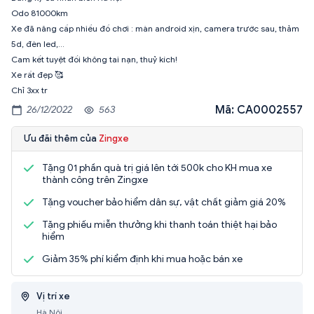
Odo 81000km
Xe đã nâng cấp nhiều đồ chơi : màn android xịn, camera trước sau, thảm
5d, đèn led,…
Cam kết tuyệt đối không tai nạn, thuỷ kích!
Xe rất đẹp 🥰
Chỉ 3xx tr
Mã: CA0002557
26/12/2022
563
Ưu đãi thêm của
Zingxe
Tặng 01 phần quà trị giá lên tới 500k cho KH mua xe
thành công trên Zingxe
Tặng voucher bảo hiểm dân sự, vật chất giảm giá 20%
Tặng phiếu miễn thưởng khi thanh toán thiệt hại bảo
hiểm
Giảm 35% phí kiểm định khi mua hoặc bán xe
Vị trí xe
Hà Nội