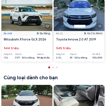
Xe mới
Đà Nẵng
Xe cũ
Hồ Chí Minh
Mitsubishi Xforce GLX 2026
Toyota Innova 2.0 AT 2019
544 triệu
545 triệu
Dung tích
Hộp số
Xuất xứ
Dung tích
Hộp số
Km đã đi
1.5 L
CVT - Số tự động
Nhập khẩu
2.0 L
AT - Số tự động
100,000
Cùng loại dành cho bạn