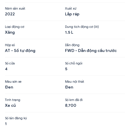
Năm sản xuất
Xuất xứ
2022
Lắp ráp
Loại động cơ
Dung tích động cơ (lít)
Xăng
1.5 L
Hộp số
Dẫn động
AT - Số tự động
FWD - Dẫn động cầu trước
Số cửa
Số chỗ ngồi
4
5
Màu sơn xe
Màu nội thất
Đen
Đen
Tình trạng
Số km đã đi
Xe cũ
8,700
Số lần đăng ký
1