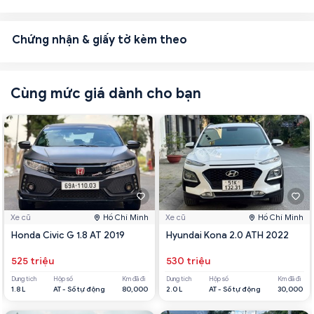
Chứng nhận & giấy tờ kèm theo
Cùng mức giá dành cho bạn
Xe cũ
Hồ Chí Minh
Xe cũ
Hồ Chí Minh
Honda Civic G 1.8 AT 2019
Hyundai Kona 2.0 ATH 2022
525 triệu
530 triệu
Dung tích
Hộp số
Km đã đi
Dung tích
Hộp số
Km đã đi
1.8 L
AT - Số tự động
80,000
2.0 L
AT - Số tự động
30,000