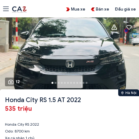
Mua xe
Bán xe
Đấu giá xe
12
Hà Nội
Honda City RS 1.5 AT 2022
535 triệu
Honda City RS 2022
Odo: 8700 km
Xe cá nhân 1 chủ