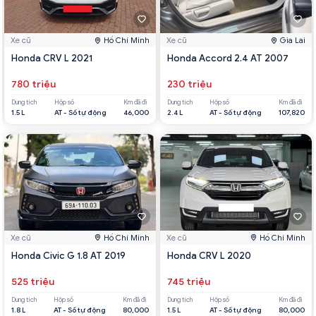
Xe cũ
Hồ Chí Minh
Xe cũ
Gia Lai
Honda CRV L 2021
Honda Accord 2.4 AT 2007
780 triệu
230 triệu
Dung tích
Hộp số
Km đã đi
Dung tích
Hộp số
Km đã đi
1.5 L
AT - Số tự động
46,000
2.4 L
AT - Số tự động
107,820
Xe cũ
Hồ Chí Minh
Xe cũ
Hồ Chí Minh
Honda Civic G 1.8 AT 2019
Honda CRV L 2020
525 triệu
745 triệu
Dung tích
Hộp số
Km đã đi
Dung tích
Hộp số
Km đã đi
1.8 L
AT - Số tự động
80,000
1.5 L
AT - Số tự động
80,000