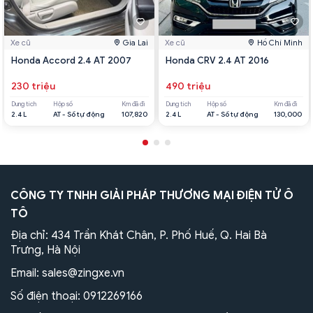
Xe cũ
Gia Lai
Xe cũ
Hồ Chí Minh
Honda Accord 2.4 AT 2007
Honda CRV 2.4 AT 2016
230 triệu
490 triệu
Dung tích
Hộp số
Km đã đi
Dung tích
Hộp số
Km đã đi
2.4 L
AT - Số tự động
107,820
2.4 L
AT - Số tự động
130,000
CÔNG TY TNHH GIẢI PHÁP THƯƠNG MẠI ĐIỆN TỬ Ô
TÔ
Địa chỉ: 434 Trần Khát Chân, P. Phố Huế, Q. Hai Bà
Trưng, Hà Nội
Email:
sales@zingxe.vn
Số điện thoại:
0912269166