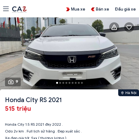
Mua xe
Bán xe
Đấu giá xe
9
Hà Nội
Honda City RS 2021
515 triệu
Honda City 1.5 RS 2021 đky 2022 .
Odo 2v km . Full lịch sử hãng . Đẹp xuất sắc .
Xe đẹp giá tốt :5xx ( thương lượng )