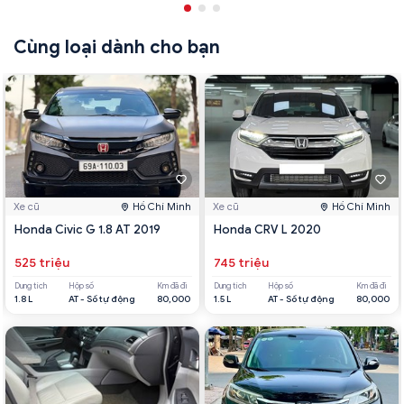
Cùng loại dành cho bạn
Xe cũ
Hồ Chí Minh
Xe cũ
Hồ Chí Minh
Honda Civic G 1.8 AT 2019
Honda CRV L 2020
525 triệu
745 triệu
Dung tích
Hộp số
Km đã đi
Dung tích
Hộp số
Km đã đi
1.8 L
AT - Số tự động
80,000
1.5 L
AT - Số tự động
80,000