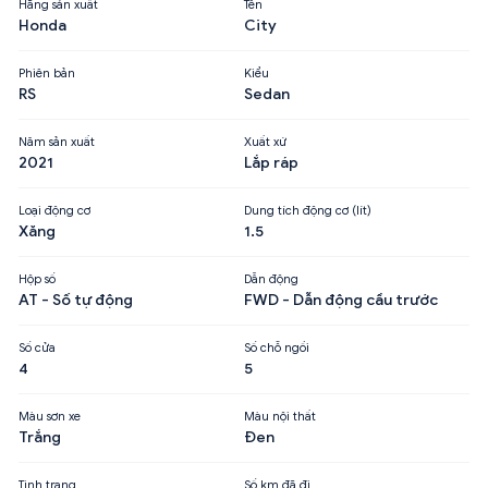
Hãng sản xuất
Tên
Honda
City
Phiên bản
Kiểu
RS
Sedan
Năm sản xuất
Xuất xứ
2021
Lắp ráp
Loại động cơ
Dung tích động cơ (lít)
Xăng
1.5
Hộp số
Dẫn động
AT - Số tự động
FWD - Dẫn động cầu trước
Số cửa
Số chỗ ngồi
4
5
Màu sơn xe
Màu nội thất
Trắng
Đen
Tình trạng
Số km đã đi