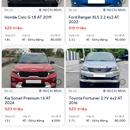
Xe cũ
Hồ Chí Minh
Xe cũ
Hồ Chí Minh
Honda Civic G 1.8 AT 2019
Ford Ranger XLS 2.2 4x2 AT
2022
525 triệu
515 triệu
Dung tích
Hộp số
Km đã đi
Dung tích
Hộp số
Km đã đi
1.8 L
AT - Số tự động
80,000
2.2 L
AT - Số tự động
90,000
Xe cũ
Hồ Chí Minh
Xe cũ
Hồ Chí Minh
Kia Sonet Premium 1.5 AT
Toyota Fortuner 2.7V 4x2 AT
2024
2016
520 triệu
520 triệu
Dung tích
Hộp số
Km đã đi
Dung tích
Hộp số
Km đã đi
1.5 L
AT - Số tự động
4,000
2.7 L
AT - Số tự động
80,000