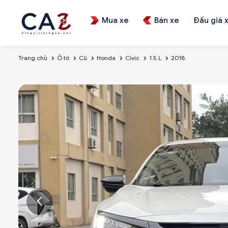
Mua xe
Bán xe
Đấu giá 
Trang chủ
Ô tô
Cũ
Honda
Civic
1.5 L
2018