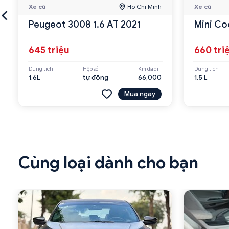
Xe cũ
Hồ Chí Minh
Xe cũ
Peugeot 3008 1.6 AT 2021
Mini Co
645 triệu
660 tri
Dung tích
Hộp số
Km đã đi
Dung tích
1.6L
tự động
66,000
1.5 L
Mua ngay
Cùng loại dành cho bạn