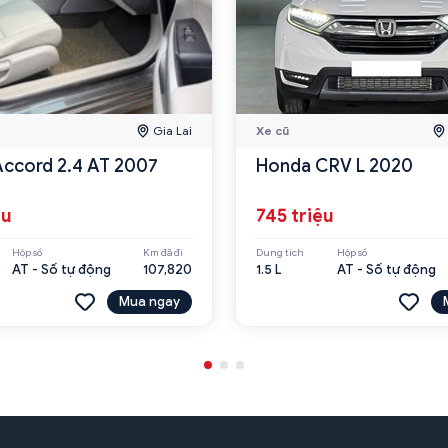
Gia Lai
Xe cũ
ccord 2.4 AT 2007
Honda CRV L 2020
ệu
745 triệu
Hộp số
Km đã đi
Dung tích
Hộp số
AT - Số tự động
107,820
1.5 L
AT - Số tự động
Mua ngay