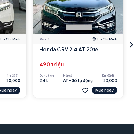
Hồ Chí Minh
Xe cũ
Hồ Chí Minh
Honda CRV 2.4 AT 2016
490 triệu
Km đã đi
Dung tích
Hộp số
Km đã đi
80,000
2.4 L
AT - Số tự động
130,000
Mua ngay
Mua ngay