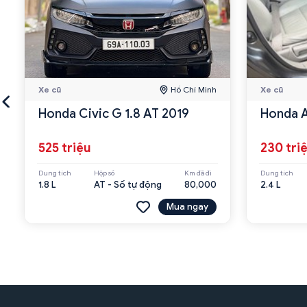
Xe cũ
Hồ Chí Minh
Xe cũ
Honda Civic G 1.8 AT 2019
Honda A
525 triệu
230 tri
Dung tích
Hộp số
Km đã đi
Dung tích
1.8 L
AT - Số tự động
80,000
2.4 L
Mua ngay