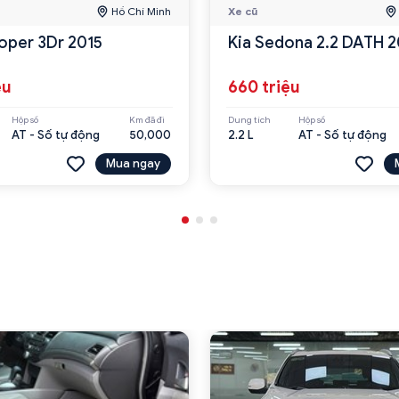
Hồ Chí Minh
Xe cũ
oper 3Dr 2015
Kia Sedona 2.2 DATH 2
ệu
660 triệu
Hộp số
Km đã đi
Dung tích
Hộp số
AT - Số tự động
50,000
2.2 L
AT - Số tự động
Mua ngay