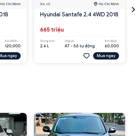
Hồ Chí Minh
Xe cũ
Hồ Chí Minh
018
Hyundai Santafe 2.4 4WD 2018
665 triệu
Km đã đi
Dung tích
Hộp số
Km đã đi
120,000
2.4 L
AT - Số tự động
60,000
Mua ngay
Mua ngay