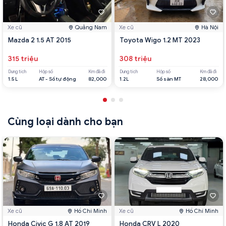
Xe cũ
Quảng Nam
Xe cũ
Hà Nội
Mazda 2 1.5 AT 2015
Toyota Wigo 1.2 MT 2023
315 triệu
308 triệu
Dung tích
Hộp số
Km đã đi
Dung tích
Hộp số
Km đã đi
1.5 L
AT - Số tự động
82,000
1.2L
Số sàn MT
28,000
Cùng loại dành cho bạn
Xe cũ
Hồ Chí Minh
Xe cũ
Hồ Chí Minh
Honda Civic G 1.8 AT 2019
Honda CRV L 2020