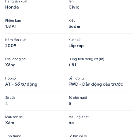
Hãng sản xuất
Tên
Honda
Civic
Phiên bản
Kiểu
1.8 AT
Sedan
Năm sản xuất
Xuất xứ
2009
Lắp ráp
Loại động cơ
Dung tích động cơ (lít)
Xăng
1.8 L
Hộp số
Dẫn động
AT - Số tự động
FWD - Dẫn động cầu trước
Số cửa
Số chỗ ngồi
4
5
Màu sơn xe
Màu nội thất
Xám
be
Tình trạng
Số km đã đi