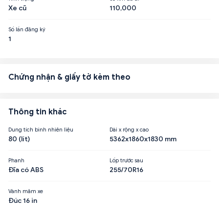
Xe cũ
110,000
Số lần đăng ký
1
Chứng nhận & giấy tờ kèm theo
Thông tin khác
Dung tích bình nhiên liệu
Dài x rộng x cao
80 (lít)
5362x1860x1830 mm
Phanh
Lốp trước sau
Đĩa có ABS
255/70R16
Vành mâm xe
Đúc 16 in