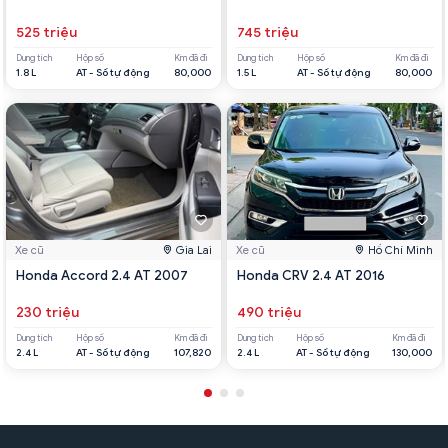
525 triệu
745 triệu
Dung tích
Hộp số
Km đã đi
Dung tích
Hộp số
Km đã đi
1.8 L
AT - Số tự động
80,000
1.5 L
AT - Số tự động
80,000
Xe cũ
Gia Lai
Xe cũ
Hồ Chí Minh
Honda Accord 2.4 AT 2007
Honda CRV 2.4 AT 2016
230 triệu
490 triệu
Dung tích
Hộp số
Km đã đi
Dung tích
Hộp số
Km đã đi
2.4 L
AT - Số tự động
107,820
2.4 L
AT - Số tự động
130,000