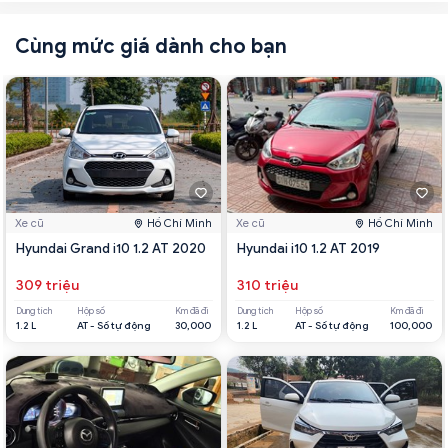
Cùng mức giá dành cho bạn
Xe cũ
Hồ Chí Minh
Xe cũ
Hồ Chí Minh
Hyundai Grand i10 1.2 AT 2020
Hyundai i10 1.2 AT 2019
309 triệu
310 triệu
Dung tích
Hộp số
Km đã đi
Dung tích
Hộp số
Km đã đi
1.2 L
AT - Số tự động
30,000
1.2 L
AT - Số tự động
100,000