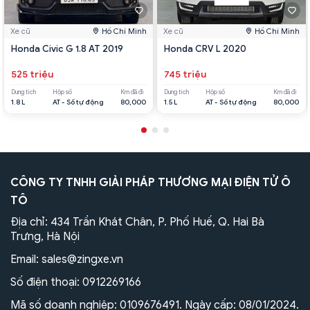
Xe cũ
Hồ Chí Minh
Xe cũ
Hồ Chí Minh
Honda Civic G 1.8 AT 2019
Honda CRV L 2020
525 triệu
745 triệu
Dung tích
Hộp số
Km đã đi
Dung tích
Hộp số
Km đã đi
1.8 L
AT - Số tự động
80,000
1.5 L
AT - Số tự động
80,000
CÔNG TY TNHH GIẢI PHÁP THƯƠNG MẠI ĐIỆN TỬ Ô
TÔ
Địa chỉ: 434 Trần Khát Chân, P. Phố Huế, Q. Hai Bà
Trưng, Hà Nội
Email:
sales@zingxe.vn
Số điện thoại:
0912269166
Mã số doanh nghiệp: 0109676491. Ngày cấp: 08/01/2024.