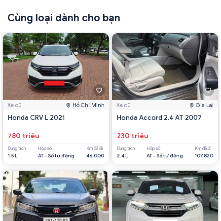
Cùng loại dành cho bạn
Xe cũ
Hồ Chí Minh
Xe cũ
Gia Lai
Honda CRV L 2021
Honda Accord 2.4 AT 2007
780 triệu
230 triệu
Dung tích
Hộp số
Km đã đi
Dung tích
Hộp số
Km đã đi
1.5 L
AT - Số tự động
46,000
2.4 L
AT - Số tự động
107,820