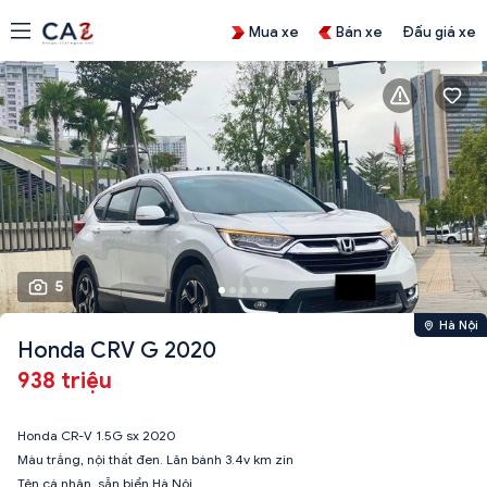
Mua xe
Bán xe
Đấu giá xe
5
Hà Nội
Honda CRV G 2020
938 triệu
Honda CR-V 1.5G sx 2020
Màu trắng, nội thất đen. Lăn bánh 3.4v km zin
Tên cá nhân, sẵn biển Hà Nội