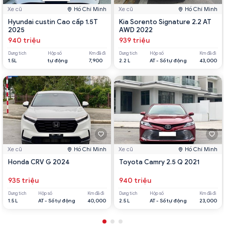
Xe cũ
Hồ Chí Minh
Xe cũ
Hồ Chí Minh
Hyundai custin Cao cấp 1.5T
Kia Sorento Signature 2.2 AT
2025
AWD 2022
940 triệu
939 triệu
Dung tích
Hộp số
Km đã đi
Dung tích
Hộp số
Km đã đi
1.5L
tự động
7,900
2.2 L
AT - Số tự động
43,000
Xe cũ
Hồ Chí Minh
Xe cũ
Hồ Chí Minh
Honda CRV G 2024
Toyota Camry 2.5 Q 2021
935 triệu
940 triệu
Dung tích
Hộp số
Km đã đi
Dung tích
Hộp số
Km đã đi
1.5 L
AT - Số tự động
40,000
2.5 L
AT - Số tự động
23,000