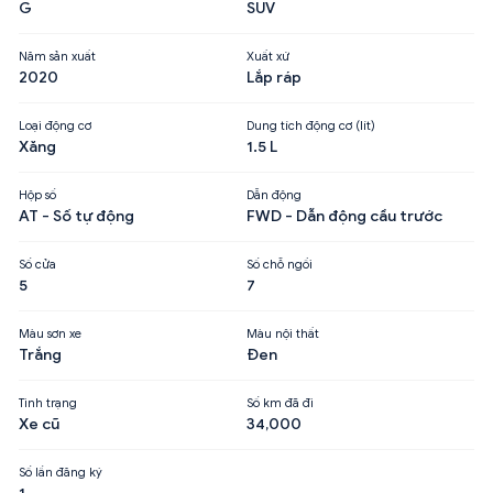
G
SUV
Năm sản xuất
Xuất xứ
2020
Lắp ráp
Loại động cơ
Dung tích động cơ (lít)
Xăng
1.5 L
Hộp số
Dẫn động
AT - Số tự động
FWD - Dẫn động cầu trước
Số cửa
Số chỗ ngồi
5
7
Màu sơn xe
Màu nội thất
Trắng
Đen
Tình trạng
Số km đã đi
Xe cũ
34,000
Số lần đăng ký