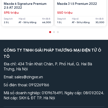
Mazda 6 Signature Premium
Mazda 3 1.5 Premium 2022
2.5 AT 2022
595 triệu
550 triệu
Dung tích
Hộp số
Km đã đi
Dung tích
Hộp số
Km đã đi
2.5 L
AT - Số tự động
64,000
1.5 L
AT - Số tự động
30,000
CÔNG TY TNHH GIẢI PHÁP THƯƠNG MẠI ĐIỆN TỬ Ô
TÔ
Địa chỉ: 434 Trần Khát Chân, P. Phố Huế, Q. Hai Bà
Trưng, Hà Nội
Email:
sales@zingxe.vn
Số điện thoại:
0912269166
Mã số doanh nghiệp: 0109676491. Ngày cấp: 08/01/2024.
Nơi cấp: SKH & ĐT TP. Hà Nội