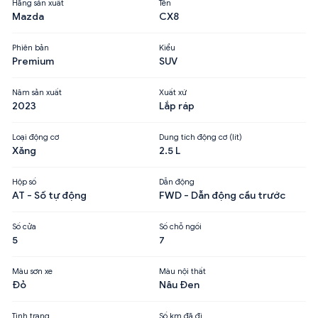
Hãng sản xuất
Tên
Mazda
CX8
Phiên bản
Kiểu
Premium
SUV
Năm sản xuất
Xuất xứ
2023
Lắp ráp
Loại động cơ
Dung tích động cơ (lít)
Xăng
2.5 L
Hộp số
Dẫn động
AT - Số tự động
FWD - Dẫn động cầu trước
Số cửa
Số chỗ ngồi
5
7
Màu sơn xe
Màu nội thất
Đỏ
Nâu Đen
Tình trạng
Số km đã đi