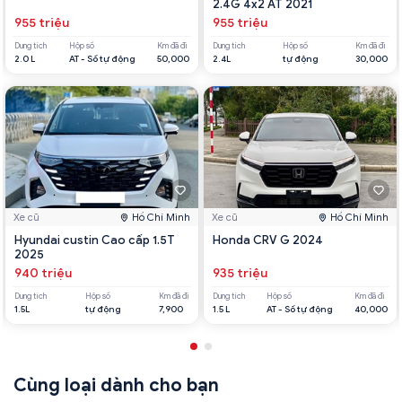
2.4G 4x2 AT 2021
955 triệu
955 triệu
Dung tích
Hộp số
Km đã đi
Dung tích
Hộp số
Km đã đi
2.0 L
AT - Số tự động
50,000
2.4L
tự động
30,000
Xe cũ
Hồ Chí Minh
Xe cũ
Hồ Chí Minh
Hyundai custin Cao cấp 1.5T
Honda CRV G 2024
2025
940 triệu
935 triệu
Dung tích
Hộp số
Km đã đi
Dung tích
Hộp số
Km đã đi
1.5L
tự động
7,900
1.5 L
AT - Số tự động
40,000
Cùng loại dành cho bạn