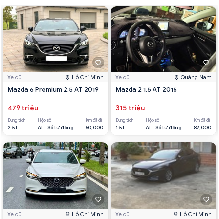
Xe cũ
Hồ Chí Minh
Xe cũ
Quảng Nam
Mazda 6 Premium 2.5 AT 2019
Mazda 2 1.5 AT 2015
479 triệu
315 triệu
Dung tích
Hộp số
Km đã đi
Dung tích
Hộp số
Km đã đi
2.5 L
AT - Số tự động
50,000
1.5 L
AT - Số tự động
82,000
Xe cũ
Hồ Chí Minh
Xe cũ
Hồ Chí Minh