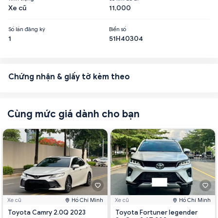
Xe cũ
11,000
Số lần đăng ký
Biển số
1
51H40304
Chứng nhận & giấy tờ kèm theo
Cùng mức giá dành cho bạn
Xe cũ
Hồ Chí Minh
Xe cũ
Hồ Chí Minh
Toyota Camry 2.0Q 2023
Toyota Fortuner legender