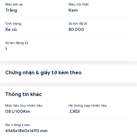
Màu sơn xe
Màu nội thất
Trắng
Kem
Tình trạng
Số km đã đi
Xe cũ
80,000
Số lần đăng ký
1
Chứng nhận & giấy tờ kèm theo
Thông tin khác
Mức tiêu thụ nhiên liệu
Hệ thống nạp nhiên liệu
08 L/100Km
.CRDI
Dài x rộng x cao
4565x1860x1690 mm