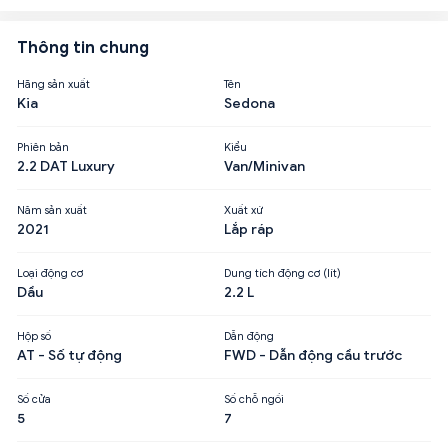
Thông tin chung
Hãng sản xuất
Tên
Kia
Sedona
Phiên bản
Kiểu
2.2 DAT Luxury
Van/Minivan
Năm sản xuất
Xuất xứ
2021
Lắp ráp
Loại động cơ
Dung tích động cơ (lít)
Dầu
2.2 L
Hộp số
Dẫn động
AT - Số tự động
FWD - Dẫn động cầu trước
Số cửa
Số chỗ ngồi
5
7