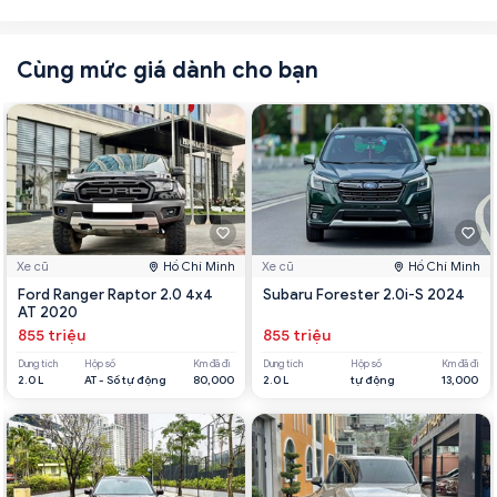
Cùng mức giá dành cho bạn
Xe cũ
Hồ Chí Minh
Xe cũ
Hồ Chí Minh
Ford Ranger Raptor 2.0 4x4
Subaru Forester 2.0i-S 2024
AT 2020
855 triệu
855 triệu
Dung tích
Hộp số
Km đã đi
Dung tích
Hộp số
Km đã đi
2.0 L
AT - Số tự động
80,000
2.0 L
tự động
13,000