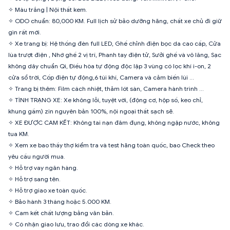
✧ Màu trắng | Nội thất kem.
✧ ODO chuẩn: 80,000 KM. Full lịch sử bảo dưỡng hãng, chất xe chủ đi giữ
gìn rất mới.
✧ Xe trang bị: Hệ thống đèn full LED, Ghế chỉnh điện bọc da cao cấp, Cửa
lùa trượt điện , Nhớ ghế 2 vị trí, Phanh tay điện tử, Sưởi ghế và vô lăng, Sạc
không dây chuẩn Qi, Điều hòa tự động độc lập 3 vùng có lọc khí i-on, 2
cửa sổ trời, Cốp điện tự động,6 túi khí, Camera và cảm biến lùi ...
✧ Trang bị thêm: Film cách nhiệt, thảm lót sàn, Camera hành trình ...
✧ TÌNH TRẠNG XE: Xe không lỗi, tuyệt vời, (động cơ, hộp số, keo chỉ,
khung gầm) zin nguyên bản 100%, nội ngoại thất sạch sẽ.
✧ XE ĐƯỢC CAM KẾT: Không tai nạn đâm đụng, không ngập nước, không
tua KM.
✧ Xem xe bao thầy thợ kiểm tra và test hãng toàn quốc, bao Check theo
yêu cầu người mua.
✧ Hỗ trợ vay ngân hàng.
✧ Hỗ trợ sang tên.
✧ Hỗ trợ giao xe toàn quốc.
✧ Bảo hành 3 tháng hoặc 5.000 KM.
✧ Cam kết chất lượng bằng văn bản.
✧ Có nhận giao lưu, trao đổi các dòng xe khác.