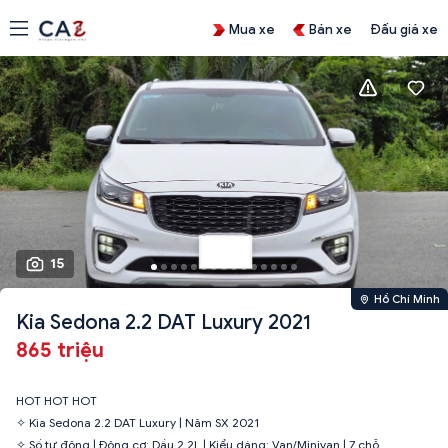
Mua xe
Bán xe
Đấu giá xe
15
Hồ Chí Minh
Kia Sedona 2.2 DAT Luxury 2021
865 triệu
HOT HOT HOT
✧ Kia Sedona 2.2 DAT Luxury | Năm SX 2021
✧ Số tự động | Động cơ: Dầu 2.2L | Kiểu dáng: Van/Minivan | 7 chỗ.