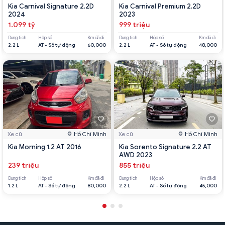
Kia Carnival Signature 2.2D
Kia Carnival Premium 2.2D
2024
2023
1.099 tỷ
999 triệu
Dung tích
Hộp số
Km đã đi
Dung tích
Hộp số
Km đã đi
2.2 L
AT - Số tự động
60,000
2.2 L
AT - Số tự động
48,000
Xe cũ
Hồ Chí Minh
Xe cũ
Hồ Chí Minh
Kia Morning 1.2 AT 2016
Kia Sorento Signature 2.2 AT
AWD 2023
239 triệu
855 triệu
Dung tích
Hộp số
Km đã đi
Dung tích
Hộp số
Km đã đi
1.2 L
AT - Số tự động
80,000
2.2 L
AT - Số tự động
45,000