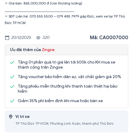
✧ Giá bán: 865,000,000 đ (còn thương lượng).
_______________________________________
✧ SĐT Liên hệ: 070 555 5500 – 079 485 7979 gặp Đức, xem xe tại TP Thủ
Đức TP HCM.
Mã: CA0007000
20/12/2025
320
Ưu đãi thêm của
Zingxe
Tặng 01 phần quà trị giá lên tới 500k cho KH mua xe
thành công trên Zingxe
Tặng voucher bảo hiểm dân sự, vật chất giảm giá 20%
Tặng phiếu miễn thưởng khi thanh toán thiệt hại bảo
hiểm
Giảm 35% phí kiểm định khi mua hoặc bán xe
Vị trí xe
TP Thủ Đức TP HCM, Phường Linh Xuân, thành phố Thủ Đức