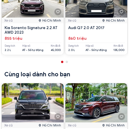
Xe cũ
Hồ Chí Minh
Xe cũ
Hồ Chí Minh
Kia Sorento Signature 2.2 AT
Audi Q7 2.0 AT 2017
AWD 2023
855 triệu
860 triệu
Dung tích
Hộp số
Km đã đi
Dung tích
Hộp số
Km đã đi
2.2 L
AT - Số tự động
45,000
2.0 L
AT - Số tự động
135,000
Cùng loại dành cho bạn
Xe cũ
Hồ Chí Minh
Xe cũ
Hồ Chí Minh