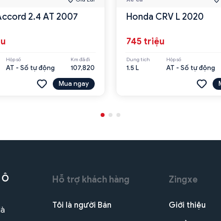
ccord 2.4 AT 2007
Honda CRV L 2020
ệu
745 triệu
Hộp số
Km đã đi
Dung tích
Hộp số
AT - Số tự động
107,820
1.5 L
AT - Số tự động
Mua ngay
 Ô
Hỗ trợ khách hàng
Zingxe
Tôi là người Bán
Giới thiệu
Hà