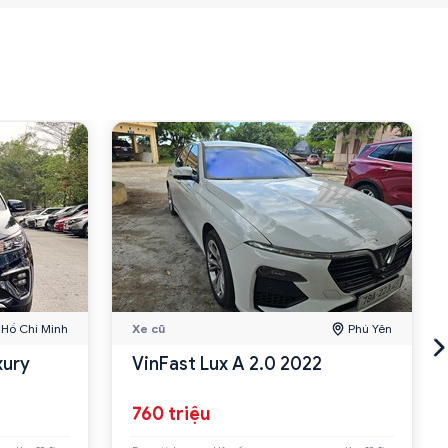
Hồ Chí Minh
Xe cũ
Phú Yên
xury
VinFast Lux A 2.0 2022
760 triệu