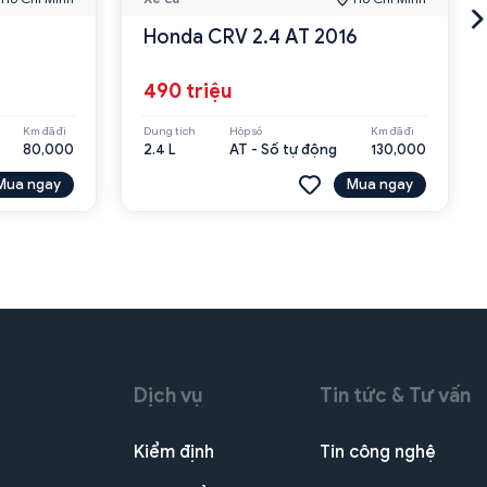
Honda CRV 2.4 AT 2016
490 triệu
Km đã đi
Dung tích
Hộp số
Km đã đi
80,000
2.4 L
AT - Số tự động
130,000
Mua ngay
Mua ngay
Dịch vụ
Tin tức & Tư vấn
Kiểm định
Tin công nghệ