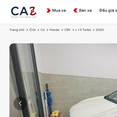
Mua xe
Bán xe
Đấu giá 
Trang chủ
Ô tô
Cũ
Honda
CRV
L 1.5 Turbo
2020