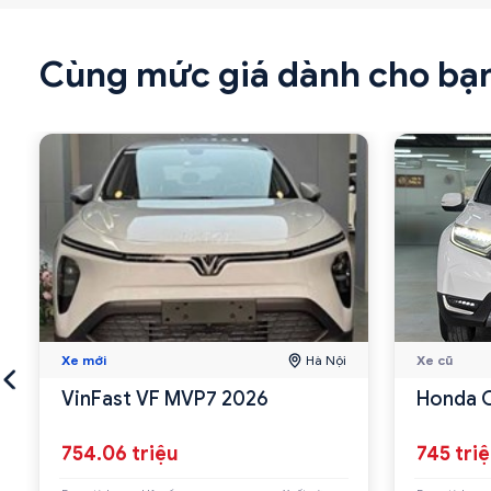
Cùng mức giá dành cho bạ
Xe mới
Hà Nội
Xe cũ
VinFast VF MVP7 2026
Honda 
754.06 triệu
745 tri