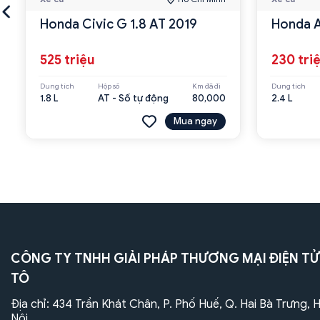
Honda Civic G 1.8 AT 2019
Honda A
525 triệu
230 tri
Dung tích
Hộp số
Km đã đi
Dung tích
1.8 L
AT - Số tự động
80,000
2.4 L
Mua ngay
CÔNG TY TNHH GIẢI PHÁP THƯƠNG MẠI ĐIỆN TỬ
TÔ
Địa chỉ: 434 Trần Khát Chân, P. Phố Huế, Q. Hai Bà Trưng, 
Nội