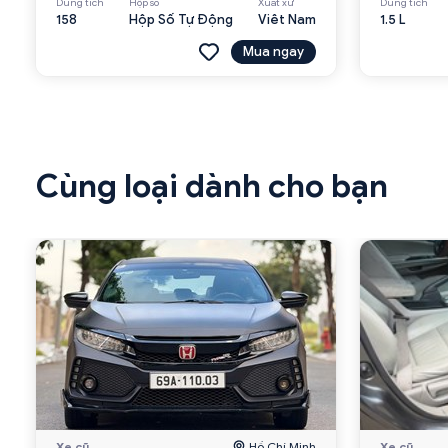
Dung tích
Hộp số
Xuất xứ
Dung tích
158
Hộp Số Tự Động
Viêt Nam
1.5 L
Mua ngay
Cùng loại dành cho bạn
Xe cũ
Hồ Chí Minh
Xe cũ