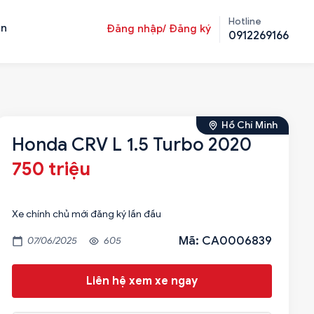
Hotline
ản
Đăng nhập/ Đăng ký
0912269166
Hồ Chí Minh
Honda CRV L 1.5 Turbo 2020
750 triệu
Xe chính chủ mới đăng ký lần đầu
Mã: CA0006839
07/06/2025
605
Liên hệ xem xe ngay