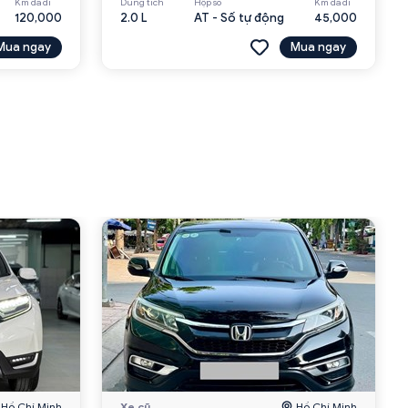
Km đã đi
Dung tích
Hộp số
Km đã đi
120,000
2.0 L
AT - Số tự động
45,000
Mua ngay
Mua ngay
Hồ Chí Minh
Xe cũ
Hồ Chí Minh