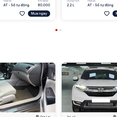
Hộp số
Km đã đi
Dung tích
Hộp số
AT - Số tự động
80,000
2.2 L
AT - Số tự động
Mua ngay
Gia Lai
Xe cũ