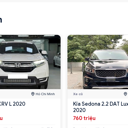
n
Hồ Chí Minh
Xe cũ
CRV L 2020
Kia Sedona 2.2 DAT Lu
2020
ệu
760 triệu