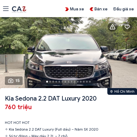
Mua xe
Bán xe
Đấu giá xe
15
Hồ Chí Minh
Kia Sedona 2.2 DAT Luxury 2020
760 triệu
HOT HOT HOT
✧ Kia Sedona 2.2 DAT Luxury (Full dầu) – Năm SX 2020
✧ Số tự động – Máy dầu 2.2L – 7 chỗ.