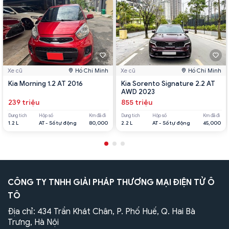
Xe cũ
Hồ Chí Minh
Xe cũ
Hồ Chí Minh
Kia Morning 1.2 AT 2016
Kia Sorento Signature 2.2 AT
AWD 2023
239 triệu
855 triệu
Dung tích
Hộp số
Km đã đi
Dung tích
Hộp số
Km đã đi
1.2 L
AT - Số tự động
80,000
2.2 L
AT - Số tự động
45,000
CÔNG TY TNHH GIẢI PHÁP THƯƠNG MẠI ĐIỆN TỬ Ô
TÔ
Địa chỉ: 434 Trần Khát Chân, P. Phố Huế, Q. Hai Bà
Trưng, Hà Nội