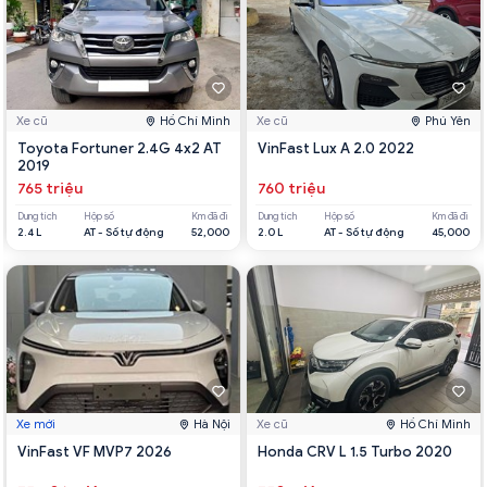
Xe cũ
Hồ Chí Minh
Xe cũ
Phú Yên
Toyota Fortuner 2.4G 4x2 AT
VinFast Lux A 2.0 2022
2019
765 triệu
760 triệu
Dung tích
Hộp số
Km đã đi
Dung tích
Hộp số
Km đã đi
2.4 L
AT - Số tự động
52,000
2.0 L
AT - Số tự động
45,000
Xe mới
Hà Nội
Xe cũ
Hồ Chí Minh
VinFast VF MVP7 2026
Honda CRV L 1.5 Turbo 2020