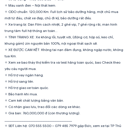
✧ Màu xanh đen – Nội thất kem.
✧ ODO chuẩn: 120,000 Km. Full lịch sử bảo dưỡng hãng, một chủ mua
mới từ đầu, chất xe đẹp, chủ đi kỹ, bảo dưỡng rất đều.
✧ Xe trang bị: Dán Film cách nhiệt, 2 ghế vip, 7 ghế rộng rãi, màn hình
trung tâm full hệ thống an toàn…
✧ TÌNH TRẠNG XE: Xe không lỗi, tuyệt vời, (động cơ, hộp số, keo chỉ,
khung gầm) zin nguyên bản 100%, nội ngoại thất sạch sẽ.
✧ XE ĐƯỢC CAM KẾT: Không tai nạn đâm đụng, không ngập nước, không
tua Km.
✧ Xem xe bao thầy thợ kiểm tra và test hãng toàn quốc, bao Check theo
yêu cầu người mua.
✧ Hỗ trợ vay ngân hàng.
✧ Hỗ trợ sang tên.
✧ Hỗ trợ giao xe toàn quốc.
✧ Bảo hành khi mua.
✧ Cam kết chất lượng bằng văn bản.
✧ Có nhận giao lưu, trao đổi các dòng xe khác.
✧ Giá bán: 760,000,000 đ (còn thương lượng).
_______________________________________
✧ SĐT Liên hệ: 070 555 5500 – 079 485 7979 gặp Đức, xem xe tại TP Thủ