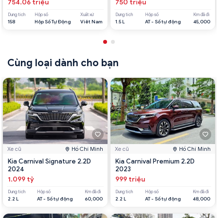
754.06 triệu
750 triệu
Dung tích
Hộp số
Xuất xứ
Dung tích
Hộp số
Km đã đi
158
Hộp Số Tự Động
Viêt Nam
1.5 L
AT - Số tự động
45,000
Cùng loại dành cho bạn
Xe cũ
Hồ Chí Minh
Xe cũ
Hồ Chí Minh
Kia Carnival Signature 2.2D
Kia Carnival Premium 2.2D
2024
2023
1.099 tỷ
999 triệu
Dung tích
Hộp số
Km đã đi
Dung tích
Hộp số
Km đã đi
2.2 L
AT - Số tự động
60,000
2.2 L
AT - Số tự động
48,000