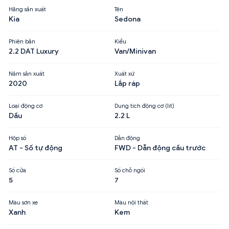
Hãng sản xuất
Tên
Kia
Sedona
Phiên bản
Kiểu
2.2 DAT Luxury
Van/Minivan
Năm sản xuất
Xuất xứ
2020
Lắp ráp
Loại động cơ
Dung tích động cơ (lít)
Dầu
2.2 L
Hộp số
Dẫn động
AT - Số tự động
FWD - Dẫn động cầu trước
Số cửa
Số chỗ ngồi
5
7
Màu sơn xe
Màu nội thất
Xanh
Kem