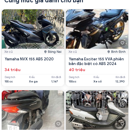
Cùng mức giá dành cho bạn
Xe cũ
Đồng Nai
Xe cũ
Bình Định
Yamaha NVX 155 ABS 2020
Yamaha Exciter 155 VVA phiên
bản đặc biệt có ABS 2024
34 triệu
40 triệu
Dung tích
Kiểu
Km đã đi
Dung tích
Kiểu
Km đã đi
155 cc
Xe ga
1,167
155cc
Xe số
12,390