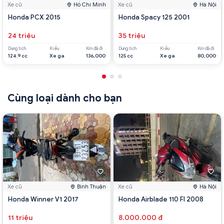
Xe cũ
Hồ Chí Minh
Xe cũ
Hà Nội
Honda PCX 2015
Honda Spacy 125 2001
24 triệu
35 triệu
Dung tích
Kiểu
Km đã đi
Dung tích
Kiểu
Km đã đi
124.9 cc
Xe ga
136,000
125 cc
Xe ga
80,000
Cùng loại dành cho bạn
Xe cũ
Bình Thuận
Xe cũ
Hà Nội
Honda Winner V1 2017
Honda Airblade 110 FI 2008
11 triệu
8.000.000 đ