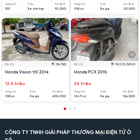
Dung tích
Kiểu
Km đã đi
Dung tích
Kiểu
Km đã đi
150
Xe côn tay
92,000
108 cc
Xe ga
20,000
Xe cũ
Hà Nội
Xe cũ
Hồ Chí Minh
Honda Vision 110 2014
Honda PCX 2015
12.5 triệu
24 triệu
Dung tích
Kiểu
Km đã đi
Dung tích
Kiểu
Km đã đi
108 cc
Xe ga
400,000
124.9 cc
Xe ga
136,000
CÔNG TY TNHH GIẢI PHÁP THƯƠNG MẠI ĐIỆN TỬ Ô