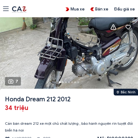
Mua xe
Bán xe
Đấu giá xe
7
Bắc Ninh
Honda Dream 212 2012
34 triệu
Cần bán dream 212 xe một chủ chất lượng , bảo hành nguyên rin tuyệt đối
biển hà noi