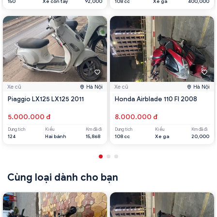
150
Xe côn tay
92,000
108 cc
Xe ga
400,000
Xe cũ
Hà Nội
Xe cũ
Hà Nội
Piaggio LX125 LX125 2011
Honda Airblade 110 FI 2008
5.000.000 đ
8.000.000 đ
Dung tích
Kiểu
Km đã đi
Dung tích
Kiểu
Km đã đi
124
Hai bánh
15,868
108 cc
Xe ga
20,000
Cùng loại dành cho bạn