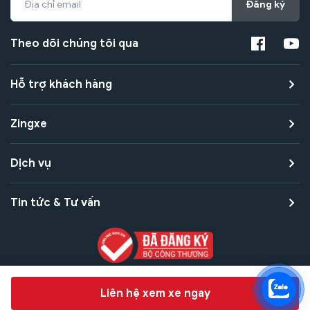
Đăng ký
Theo dõi chúng tôi qua
Hỗ trợ khách hàng
Zingxe
Dịch vụ
Tin tức & Tư vấn
Copyright © 2021 Zingxe. All rights reserved
Chat hỗ trợ
Liên hệ xem xe ngay
Bảo mật thanh toán
Bảo mật quyền riêng tư
Điều khoản sử dụng
Bản quyền tác giả