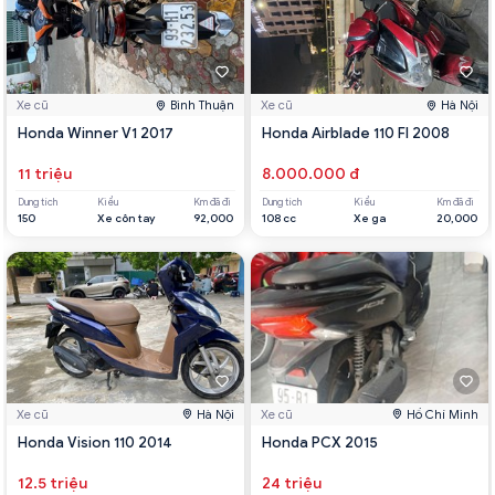
Xe cũ
Bình Thuận
Xe cũ
Hà Nội
Honda Winner V1 2017
Honda Airblade 110 FI 2008
11 triệu
8.000.000 đ
Dung tích
Kiểu
Km đã đi
Dung tích
Kiểu
Km đã đi
150
Xe côn tay
92,000
108 cc
Xe ga
20,000
Xe cũ
Hà Nội
Xe cũ
Hồ Chí Minh
Honda Vision 110 2014
Honda PCX 2015
12.5 triệu
24 triệu