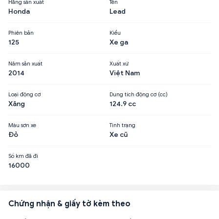
Hãng sản xuất
Tên
Honda
Lead
Phiên bản
Kiểu
125
Xe ga
Năm sản xuất
Xuất xứ
2014
Việt Nam
Loại động cơ
Dung tích động cơ (cc)
Xăng
124.9 cc
Màu sơn xe
Tình trạng
Đỏ
Xe cũ
Số km đã đi
16000
Chứng nhận & giấy tờ kèm theo