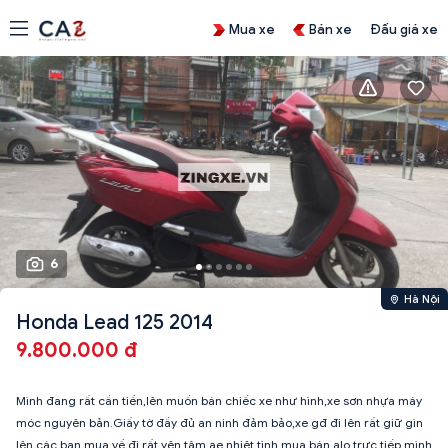
Mua xe
Bán xe
Đấu giá xe
6
Hà Nội
Honda Lead 125 2014
9.800.000 đ
Mình đang rất cần tiền,lên muốn bán chiếc xe như hình,xe sơn nhựa máy
móc nguyên bản.Giấy tờ đầy đủ an ninh đảm bảo,xe gđ đi lên rất giữ gìn
lên các bạn mua về đi rất yên tâm,ae nhiệt tình mua bán alo trực tiếp mình