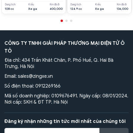
Dung tích
Kiểu
Km đã đi
Dung tích
Kiểu
Km đã đi
108 cc
Xe ga
400,000
124.9 cc
Xe ga
136,000
CÔNG TY TNHH GIẢI PHÁP THƯƠNG MẠI ĐIỆN TỬ Ô
TÔ
Địa chỉ: 434 Trần Khát Chân, P. Phố Huế, Q. Hai Bà
Trưng, Hà Nội
Email:
sales@zingxe.vn
Số điện thoại:
0912269166
Mã số doanh nghiệp: 0109676491. Ngày cấp: 08/01/2024.
Nơi cấp: SKH & ĐT TP. Hà Nội
Đăng ký nhận những tin tức mới nhất của chúng tôi